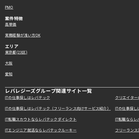
PMO
案件特徴
高単価
実務経験が浅い方OK
エリア
東京都(23区)
大阪
愛知
レバレジーズグループ関連サイト一覧
ITの仕事探しはレバテック
クリエイター
ITの仕事探しはレバテック（フリーランス向けサービス紹介）
ITの仕事探
IT転職スカウトならレバテックダイレクト
IT転職なら
ITエンジニア就活ならレバテックルーキー
フリーランス