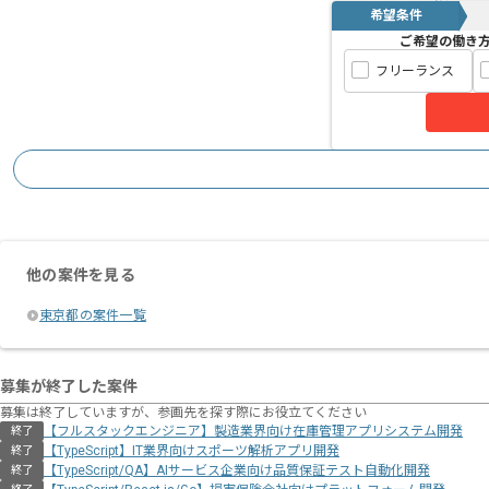
希望条件
ご希望の働き
フリーランス
他の案件を見る
東京都の案件一覧
募集が終了した案件
募集は終了していますが、参画先を探す際にお役立てください
【フルスタックエンジニア】製造業界向け在庫管理アプリシステム開発
終了
【TypeScript】IT業界向けスポーツ解析アプリ開発
終了
【TypeScript/QA】AIサービス企業向け品質保証テスト自動化開発
終了