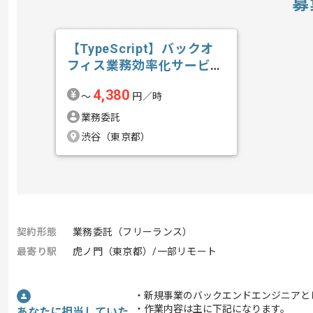
募
【TypeScript】バックオ
フィス業務効率化サービス
開発...の求人・案件
4,380
〜
円／時
業務委託
渋谷（東京都）
契約形態
業務委託（フリーランス）
最寄り駅
虎ノ門（東京都）/一部リモート
・新規事業のバックエンドエンジニアとし
・作業内容は主に下記になります。
あなたに担当していた