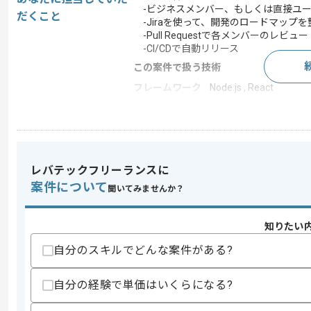
-ビジネスメンバー、もしくは直接ユー
だくこと
-Jiraを使って、開発のロードマップを
-Pull Requestで各メンバーのレビュー
-CI/CDで自動リリース
この案件で扱う技術
フレームワーク
Node.js , React
この案件のポイント
特徴
新規立ち上げ , 20代活躍
レバテックフリーランスに
求めるスキル
案件について
聞いてみませんか？
スキル
・Webアプリケーションのバックエンド
・リレーショナルデータベースの設計の
知りたい
・チームでのソフトウェア開発の経験
自分のスキルでどんな案件がある?
歓迎スキル
・静的型付け言語での経験
・クラウド周りの知見
自分の経験で単価はいくらになる?
・詳細設計の経験
・保守運用の経験