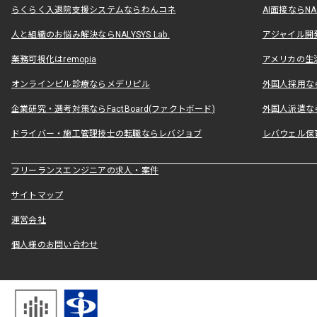
らくらく入退院支援システムならわんコネ
AI面接ならNAL
人と組織のお悩み解決ならNALYSYS Lab.
アジャイル開発なら
業務可視化はremopia
アメリカの生活
オンラインピル診療ならメデリピル
外国人採用ならLe
企業研究・選考対策ならFactBoard(ファクトボード)
外国人派遣なら
ドライバー・施工管理技士の転職ならレバジョブ
レバウェル保
フリーランスエンジニアの求人・案件
サイトマップ
運営会社
個人様のお問い合わせ