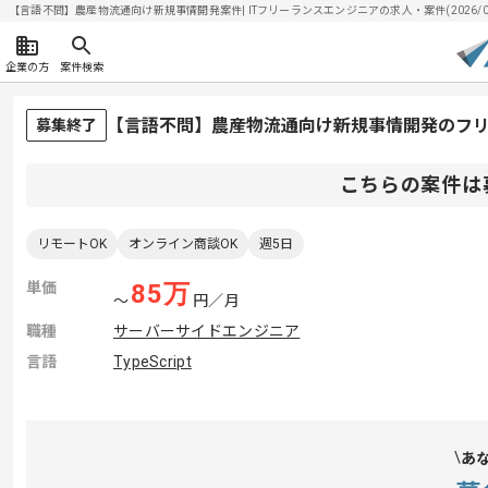
【言語不問】農産物流通向け新規事情開発案件| ITフリーランスエンジニアの求人・案件(2026/08
企業の方
案件検索
【言語不問】農産物流通向け新規事情開発のフ
募集終了
こちらの案件は
リモートOK
オンライン商談OK
週5日
単価
85
万
〜
円／月
職種
サーバーサイドエンジニア
言語
TypeScript
あ