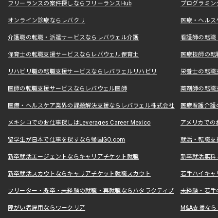
フリーランスの案件探しならフリーランスHub
プログラミン
オンライン診療ならレバクリ
医療・ヘルス
介護職の転職・派遣サービスならレバウェル介護
看護師の転職
保育士の転職支援サービスならレバウェル保育士
医療技師の転
リハビリ職の転職支援サービスならレバウェルリハビリ
栄養士の転職
医師の転職支援サービスならレバウェル医師
薬剤師の転職
医療・ヘルスケア業界の課題解決支援ならレバウェル株式会社
医療看護介護の
メキシコでのお仕事探しはLeverages Career Mexico
アメリカでのお仕事
留学生が日本で仕事を探すなら帰国GO.com
就活・転職支
新卒就活エージェントならキャリアチケット就職
新卒就活無料
新卒就活スカウトならキャリアチケット就職スカウト
若手ハイキャ
フリーター・既卒・未経験の就職・再就職ならハタラクティブ
未経験・若手
障がい者雇用ならワークリア
M&A支援な