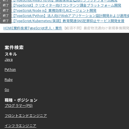
【TypeScript/React.js/Go】損害保険会社向けプラットフォーム開発
終了
【TypeScript】クリエイター向けコンテンツ課金プラットフォーム開発
終了
【TypeScript/Node.js】業務効率化AIエージェント開発
終了
【TypeScript/Python】法人向けWebアプリケーション設計開発および運用
終了
【TypeScript/Kubernetes/英語】教育関連SNS犯罪抑止サービス開発支援
終了
HOME
案件検索
TypeScript求人・案件
【言語不問】農産物流通向け新規事情開
案件検索
スキル
Java
Python
Ruby
Go
職種・ポジション
プログラマー(PG)
フロントエンドエンジニア
インフラエンジニア