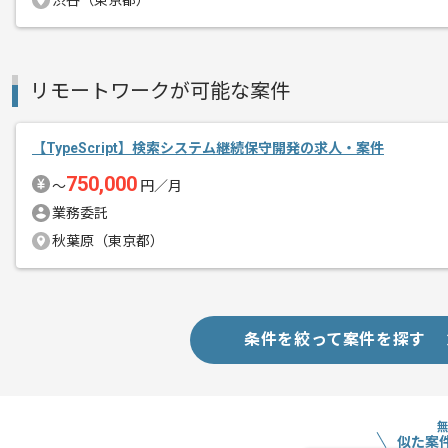
渋谷（東京都）
基本的にフルリモートでの作業を予定し
リモートワークが可能な案件
【TypeScript】検索システム継続保守開発の求人・案件
750,000
〜
円／月
業務委託
秋葉原（東京都）
条件を絞って案件を探す
似た案