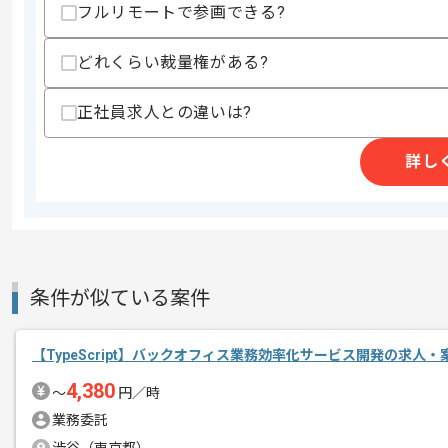
フルリモートで参画できる?
・toBサービスの開発経験
・スタートアップなどのスピード感のあ
どれくらい裁量権がある?
スキルに不安がある方へ
上記に似た経験やスキルをお持ちであれば申
正社員求人との違いは?
詳し
商談回数
1回
その他募集要項
募集人数
1人
作業開始日
2026/06/01
条件が似ている案件
日本の農産物流通特化型SaaS「nima
エージェントからのコ
【TypeScript】バックオフィス業務効率化サービス開発の求人・
メント
アナログな流通現場のデジタル化を図り
4,380
〜
円／時
す。今回は新規事業のフロントエンドと
業務委託