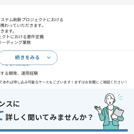
システム刷新プロジェクトにおける
携わっていただきます。
だきます。
ェクトにおける要件定義
リーディング業務
続きをみる
以上)
行できる実務経験
関する開発、運用経験
であれば申し込み可能なケースもございます！まずはお気軽にご相談ください！
発 , 受託開発
ンスに
 , 30代活躍中 , 40代活躍中 , 長期プロジェクト , リーダー経験を活かす , 急
に積極的
て
詳しく聞いてみませんか？