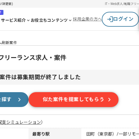
/08更新)
IT・Web求人/転職
フリ
！
ログイン
採用企業の方へ
サービス紹介
お役立ちコンテンツ
テム刷新案件
のフリーランス求人・案件
案件は募集期間が終了しました
を探す
似た案件を提案してもらう
収支シミュレーション
）
最寄り駅
田町（東京都）/一部リモ