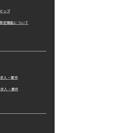
マップ
限定機能について
の求人・案件
tの求人・案件