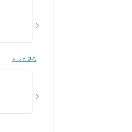
【Python】スマートビルディング開発の求人
850,000
〜
円／月
業務委託
赤坂見附（東京都）
もっと見る
【Python】物流向けAI見積もり支援SaaS
800,000
〜
円／月
業務委託
虎ノ門（東京都）