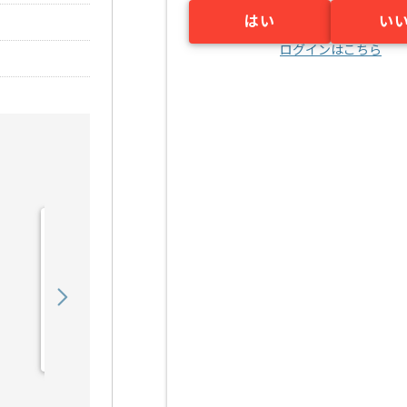
はい
い
ログインはこちら
【Python】スマートビル
ディング開発の求人・案件
850,000
〜
円／月
業務委託
赤坂見附（東京都）