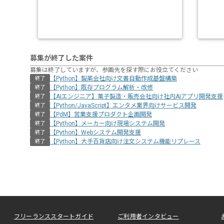
募集が終了した案件
募集は終了していますが、参画先を探す際にお役立てください
【Python】製薬会社向け文書自動作成基盤構築
終了
【Python】既存プログラム解析・改修
終了
【AIエンジニア】菓子製造・販売会社向け社内AIアプリ開発支援
終了
【Python/JavaScript】エンタメ業界向けサービス開発
終了
【PdM】営業支援プロダクト企画開発
終了
【Python】メーカー向け現場システム開発
終了
【Python】Webシステム開発支援
終了
【Python】大手百貨店向け注文システム機能リプレース
終了
フリーランススタートガイド
ご利用者インタビュー