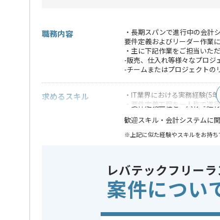
・長期スパンで進行中の会計
職務内容
要件定義およびリーダー作業に
・主に下記作業をご担当いた
-販売、仕入れ等様々なプロジ
-チームまたはプロジェクトの
・IT業界における実務経験(5年
求めるスキル
・要件定義工程を一人称で遂
・会計システムに
歓迎スキル
※上記に似た経験やスキルをお持ち
業務内容
システム開
この案件のポイント
レバテックフリーラ
特徴
20代活躍中
, 新技術
案件につい