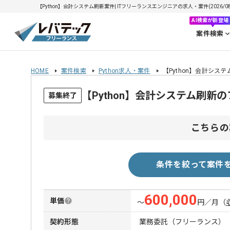
【Python】会計システム刷新案件| ITフリーランスエンジニアの求人・案件(2026/08
AI検索が新登場
案件検索
HOME
案件検索
Python求人・案件
【Python】会計シス
【Python】会計システム刷新
募集終了
こちらの
条件を絞って案件
600,000
単価
〜
円／月
（
契約形態
業務委託（フリーランス）