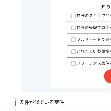
担当者より
知り
SES事業、人材紹介事業を展開している企業でござい
今回は会計システム刷新案件に携わっていただきます
自分のスキルでど
要件定義経験を活かしたい方にお勧めです。
自分の経験で単価
基本的には一部リモートでの作業を見込んでおります
フルリモートで参
どれくらい裁量権
フリーランス案件
条件が似ている案件