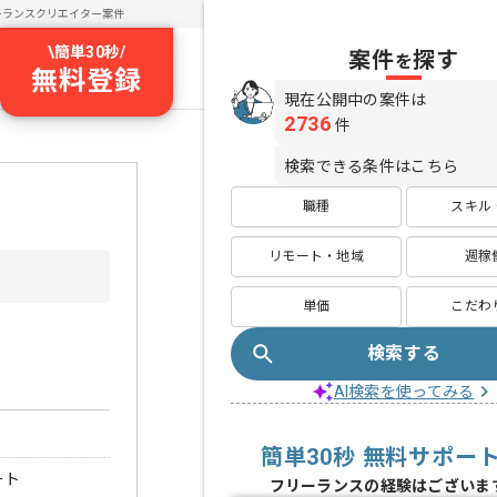
ーランスクリエイター案件
\
簡単30秒
/
案件
探す
を
無料登録
現在公開中の案件は
2736
件
検索できる条件はこちら
職種
スキル
リモート・地域
週稼
単価
こだわ
検索する
AI検索を使ってみる
簡単30秒 無料サポー
ート
フリーランスの経験はございま