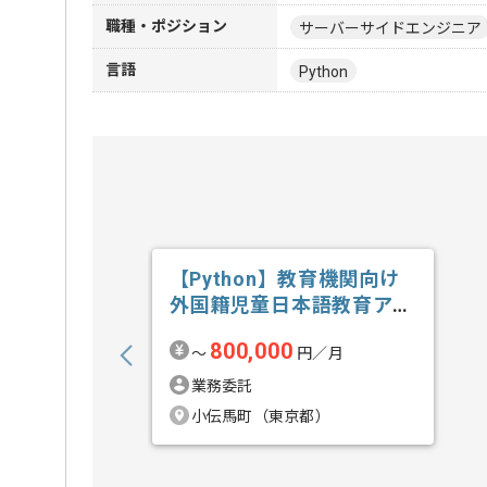
職種・ポジション
サーバーサイドエンジニア
言語
Python
【Python】教育機関向け
外国籍児童日本語教育アプ
リ開発の求人・案件
800,000
〜
円／月
業務委託
小伝馬町（東京都）