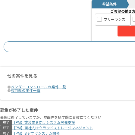
希望条件
ご希望の働き
フリーランス
他の案件を見る
ベンダーコントロールの案件一覧
東京都の案件一覧
募集が終了した案件
募集は終了していますが、参画先を探す際にお役立てください
【PM】塗装業界向けシステム開発支援
終了
【PM】商社向けクラウドストレージマネジメント
終了
【PM】SIer向けシステム開発
終了