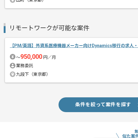
田町（東京都）
メント
PMの経験を活かすことができます。
複数案件を保有している企業ですので、
リモートワークが可能な案件
ご経験と実績に応じて別案件のご提案も
新しいアイディアや技術を積極的に導入
経験豊富なメンバーと成長が出来る環境
【PM/英語】外資系医療機器メーカー向けDynamics移行の求人
スキルアップされたい方、長期的に参画
950,000
〜
円／月
業務委託
首都圏または遠方からリモートにてご参
九段下（東京都）
条件を絞って案件を探す
似た案