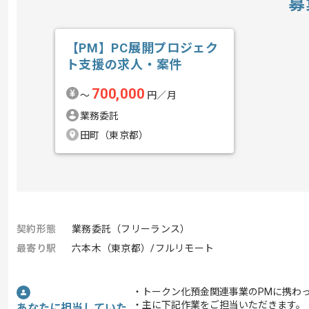
募
【PM】PC展開プロジェク
ト支援の求人・案件
700,000
〜
円／月
業務委託
田町（東京都）
契約形態
業務委託（フリーランス）
最寄り駅
六本木（東京都）/フルリモート
・トークン化預金関連事業のPMに携わ
・主に下記作業をご担当いただきます。
あなたに担当していた