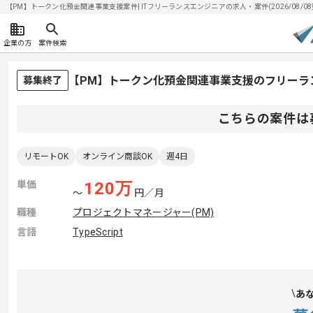
【PM】トークン化預金関連事業支援案件| ITフリーランスエンジニアの求人・案件(2026/08/08
企業の方
案件検索
【PM】トークン化預金関連事業支援のフリーラ
募集終了
こちらの案件は
リモートOK
オンライン商談OK
週4日
単価
120
万
〜
円／月
職種
プロジェクトマネージャー(PM)
言語
TypeScript
あ