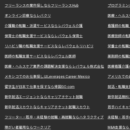
フリーランスの案件探しならフリーランスHub
プログラミン
オンライン診療ならレバクリ
医療・ヘルス
介護職の転職・派遣サービスならレバウェル介護
看護師の転職
保育士の転職支援サービスならレバウェル保育士
医療技師の転
リハビリ職の転職支援サービスならレバウェルリハビリ
栄養士の転職
医師の転職支援サービスならレバウェル医師
薬剤師の転職
医療・ヘルスケア業界の課題解決支援ならレバウェル株式会社
医療看護介護の
メキシコでのお仕事探しはLeverages Career Mexico
アメリカでのお仕事
留学生が日本で仕事を探すなら帰国GO.com
就活・転職支
新卒就活エージェントならキャリアチケット就職
新卒就活無料
新卒就活スカウトならキャリアチケット就職スカウト
若手ハイキャ
フリーター・既卒・未経験の就職・再就職ならハタラクティブ
未経験・若手
障がい者雇用ならワークリア
M&A支援な