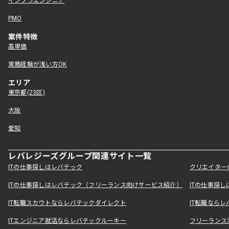
インフラエンジニア
PMO
案件特徴
高単価
実務経験が浅い方OK
エリア
東京都(23区)
大阪
愛知
レバレジーズグループ関連サイト一覧
ITの仕事探しはレバテック
クリエイター
ITの仕事探しはレバテック（フリーランス向けサービス紹介）
ITの仕事探
IT転職スカウトならレバテックダイレクト
IT転職なら
ITエンジニア就活ならレバテックルーキー
フリーランス