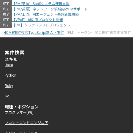
【PM/英語】SaaSシステム連携支援
終了
【PM/英語】ネットワーク領域向けPMサポート
終了
【PM/上流】AIエージェント基盤新規構築
終了
【VPoE】AI活用プロダクト開発
終了
【PM】クラウドシフトプロジェクト
終了
HOME
案件検索
TypeScript求人・案件
【PM】トークン化預金関連事業支援案件
案件検索
スキル
Java
Python
Ruby
Go
職種・ポジション
プログラマー(PG)
フロントエンドエンジニア