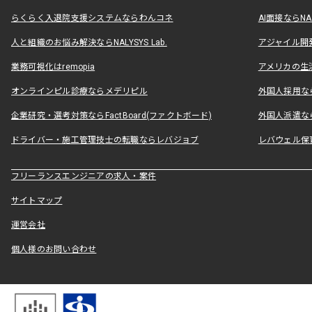
らくらく入退院支援システムならわんコネ
AI面接ならNAL
人と組織のお悩み解決ならNALYSYS Lab.
アジャイル開発なら
業務可視化はremopia
アメリカの生活
オンラインピル診療ならメデリピル
外国人採用ならLe
企業研究・選考対策ならFactBoard(ファクトボード)
外国人派遣なら
ドライバー・施工管理技士の転職ならレバジョブ
レバウェル保
フリーランスエンジニアの求人・案件
サイトマップ
運営会社
個人様のお問い合わせ