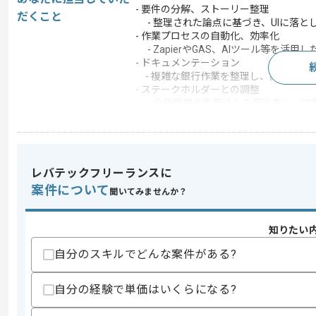
- 要件の分解、ストーリー整理
だくこと
- 整理された論点に基づき、UIに落
- 作業プロセスの自動化、効率化
- ZapierやGAS、AIツール等を
- ドキュメンテーション
- 複雑な銀行作業を整理し、開発チー
- ステークホルダーとの調整
- 金融機関や事業法人の担当者と、誠
- 自律的なプロジェクト推進
- エンジニアの管理プロセスに依存し
この案件で扱う技術
クラウド
AWS
レバテックフリーランスに
案件について
この案件のポイント
聞いてみませんか？
業界
銀行
知りたい
業務内容
ベンダーコントロール
自分のスキルでどんな案件がある?
特徴
参画実績あり , 20代活躍
自分の経験で単価はいくらになる?
求めるスキル