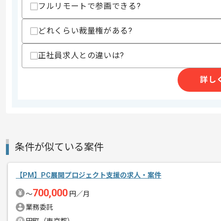
フルリモートで参画できる?
スキル
・B2B作業系サービスのPM実務経験もし
・抽象的な要件を具体的なストーリーやU
・ZapierやGASまたはAI等を活用し
どれくらい裁量権がある?
歓迎スキル
正社員求人との違いは?
・銀行作業の基礎知見
・複雑な作業フローをノーコードやロー
詳し
スキルに不安がある方へ
上記に似た経験やスキルをお持ちであれば申
商談回数
1回
条件が似ている案件
その他募集要項
募集人数
1人
作業開始日
2026/03/19
【PM】PC展開プロジェクト支援の求人・案件
700,000
〜
円／月
業務委託
レバテックでの実績がある企業の案件で
エージェントからのコ