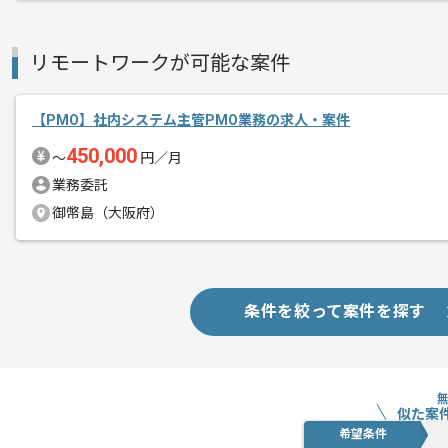
リモートワークが可能な案件
【PMO】社内システム主管PMO業務の求人・案件
450,000
〜
円／月
業務委託
御幣島（大阪府）
条件を絞って案件を探す
似た案
希望条件