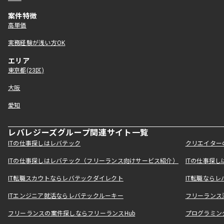
案件特徴
高単価
実務経験が浅い方OK
エリア
東京都(23区)
大阪
愛知
レバレジーズグループ関連サイト一覧
ITの仕事探しはレバテック
クリエイター
ITの仕事探しはレバテック（フリーランス向けサービス紹介）
ITの仕事探
IT転職スカウトならレバテックダイレクト
IT転職なら
ITエンジニア就活ならレバテックルーキー
フリーランス
フリーランスの案件探しならフリーランスHub
プログラミン