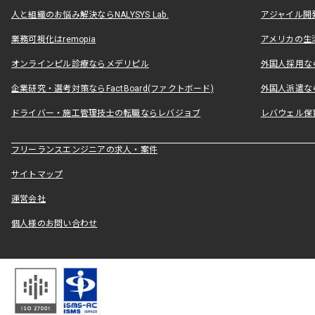
人と組織のお悩み解決ならNALYSYS Lab.
アジャイル開発なら
業務可視化はremopia
アメリカの生活
オンラインピル診療ならメデリピル
外国人採用ならLe
企業研究・選考対策ならFactBoard(ファクトボード)
外国人派遣なら
ドライバー・施工管理技士の転職ならレバジョブ
レバウェル保
フリーランスエンジニアの求人・案件
サイトマップ
運営会社
個人様のお問い合わせ