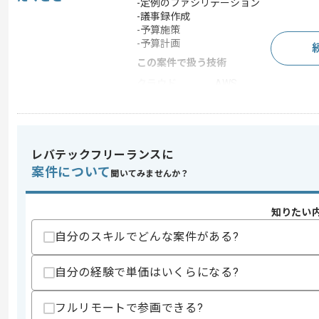
-定例のファシリテーション
-議事録作成
-予算施策
-予算計画
この案件で扱う技術
クラウド
AWS
この案件のポイント
特徴
20代活躍中 , 30代活躍中
レバテックフリーランスに
案件について
聞いてみませんか？
求めるスキル
スキル
・クライアント折衝経験
知りたい
歓迎スキル
自分のスキルでどんな案件がある?
・インフラ、セキュリティ面に関する知
自分の経験で単価はいくらになる?
スキルに不安がある方へ
上記に似た経験やスキルをお持ちであれば申
フルリモートで参画できる?