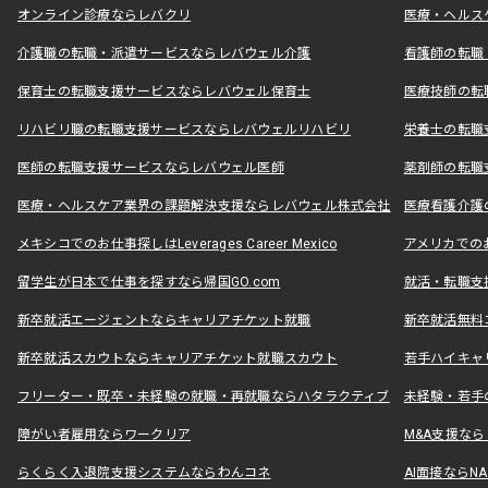
オンライン診療ならレバクリ
医療・ヘルス
介護職の転職・派遣サービスならレバウェル介護
看護師の転職
保育士の転職支援サービスならレバウェル保育士
医療技師の転
リハビリ職の転職支援サービスならレバウェルリハビリ
栄養士の転職
医師の転職支援サービスならレバウェル医師
薬剤師の転職
医療・ヘルスケア業界の課題解決支援ならレバウェル株式会社
医療看護介護の
メキシコでのお仕事探しはLeverages Career Mexico
アメリカでのお仕事
留学生が日本で仕事を探すなら帰国GO.com
就活・転職支
新卒就活エージェントならキャリアチケット就職
新卒就活無料
新卒就活スカウトならキャリアチケット就職スカウト
若手ハイキャ
フリーター・既卒・未経験の就職・再就職ならハタラクティブ
未経験・若手
障がい者雇用ならワークリア
M&A支援な
らくらく入退院支援システムならわんコネ
AI面接ならNAL