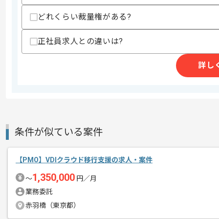
どれくらい裁量権がある?
商談回数
1回
その他募集要項
募集人数
1人
正社員求人との違いは?
作業開始日
2026/04/06
詳し
ITコンサルティング事業、ITソリュー
エージェントからのコ
を展開している企業でございます。
メント
今回は鉄道業界向けAWS導入推進案件
条件が似ている案件
PMO経験を活かしたい方にお勧めです。
【PMO】VDIクラウド移行支援の求人・案件
基本的には、常駐とリモートのハイブリ
1,350,000
〜
円／月
業務委託
赤羽橋（東京都）