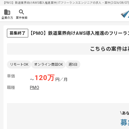
【PMO】鉄道業界向けAWS導入推進案件| ITフリーランスエンジニアの求人・案件(2026/08/07
企業の方
案件検索
【PMO】鉄道業界向けAWS導入推進のフリーラ
募集終了
こちらの案件は
リモートOK
オンライン商談OK
週5日
単価
120
万
〜
円／月
職種
PMO
あ
募