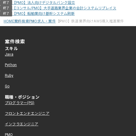
【PMO】法人向けデジタルバンク設立
終了
【コンサル/PMO】大手道路業界企業の会計システムリプレイス
終了
【PMO】船舶業向け基幹システム刷新
終了
HOME
案件検索
PMO求人・案件
【PMO】鉄道業界向けAWS導入推進案件
案件検索
スキル
Java
Python
Ruby
Go
職種・ポジション
プログラマー(PG)
フロントエンドエンジニア
インフラエンジニア
PMO