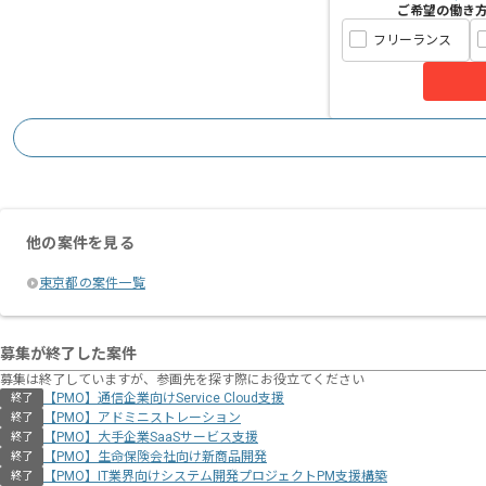
ご希望の働き
フリーランス
他の案件を見る
東京都の案件一覧
募集が終了した案件
募集は終了していますが、参画先を探す際にお役立てください
【PMO】通信企業向けService Cloud支援
終了
【PMO】アドミニストレーション
終了
【PMO】大手企業SaaSサービス支援
終了
【PMO】生命保険会社向け新商品開発
終了
【PMO】IT業界向けシステム開発プロジェクトPM支援構築
終了