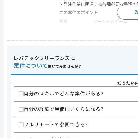
・発注作業に関連する各種必要な書類の
この案件のポイント
業界
ソーシャルゲーム
特徴
参画実績あり , 20代活
求めるスキル
レバテックフリーランスに
スキル
・事務やバックオフィス系におけるWord
案件について
聞いてみませんか？
・発注事務経験
歓迎スキル
知りたい
・ゲーム業界またはコンテンツ業界にお
・SaaS利用経験
自分のスキルでどんな案件がある?
・経理系の知見
自分の経験で単価はいくらになる?
スキルに不安がある方へ
上記に似た経験やスキルをお持ちであれば申
フルリモートで参画できる?