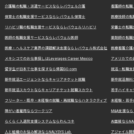
介護職の転職・派遣サービスならレバウェル介護
看護師の転職
保育士の転職支援サービスならレバウェル保育士
医療技師の転
リハビリ職の転職支援サービスならレバウェルリハビリ
栄養士の転職
医師の転職支援サービスならレバウェル医師
薬剤師の転職
医療・ヘルスケア業界の課題解決支援ならレバウェル株式会社
医療看護介護の
メキシコでのお仕事探しはLeverages Career Mexico
アメリカでのお仕事
留学生が日本で仕事を探すなら帰国GO.com
就活・転職支
新卒就活エージェントならキャリアチケット就職
新卒就活無料
新卒就活スカウトならキャリアチケット就職スカウト
若手ハイキャ
フリーター・既卒・未経験の就職・再就職ならハタラクティブ
未経験・若手
障がい者雇用ならワークリア
M&A支援な
らくらく入退院支援システムならわんコネ
AI面接ならNAL
人と組織のお悩み解決ならNALYSYS Lab.
アジャイル開発なら