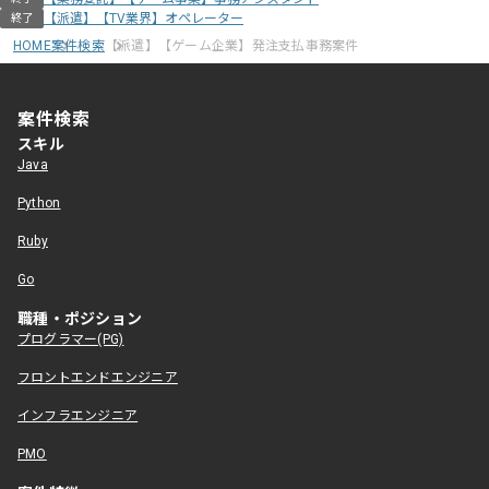
【派遣】【TV業界】オペレーター
終了
HOME
案件検索
【派遣】【ゲーム企業】発注支払事務案件
案件検索
スキル
Java
Python
Ruby
Go
職種・ポジション
プログラマー(PG)
フロントエンドエンジニア
インフラエンジニア
PMO