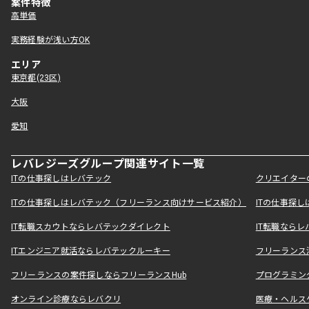
案件特徴
高単価
実務経験が浅い方OK
エリア
東京都(23区)
大阪
愛知
レバレジーズグループ関連サイト一覧
ITの仕事探しはレバテック
クリエイター
ITの仕事探しはレバテック（フリーランス向けサービス紹介）
ITの仕事探
IT転職スカウトならレバテックダイレクト
IT転職なら
ITエンジニア就活ならレバテックルーキー
フリーランス
フリーランスの案件探しならフリーランスHub
プログラミン
オンライン診療ならレバクリ
医療・ヘルス