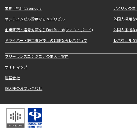
業務可視化はremopia
アメリカの生活
オンラインピル診療ならメデリピル
外国人採用ならLe
企業研究・選考対策ならFactBoard(ファクトボード)
外国人派遣なら
ドライバー・施工管理技士の転職ならレバジョブ
レバウェル保
フリーランスエンジニアの求人・案件
サイトマップ
運営会社
個人様のお問い合わせ