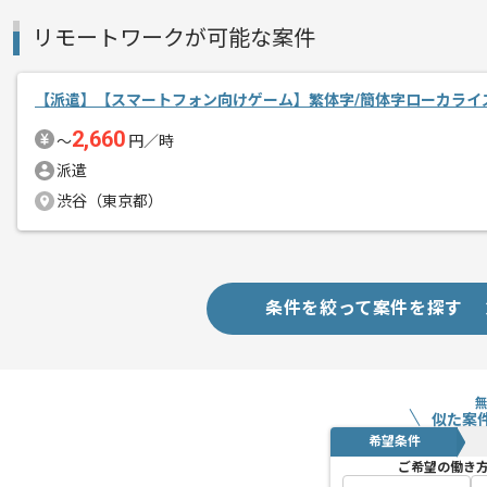
リモートワークが可能な案件
【派遣】【スマートフォン向けゲーム】繁体字/簡体字ローカライ
2,660
〜
円／時
派遣
渋谷（東京都）
条件を絞って案件を探す
似た案
希望条件
ご希望の働き