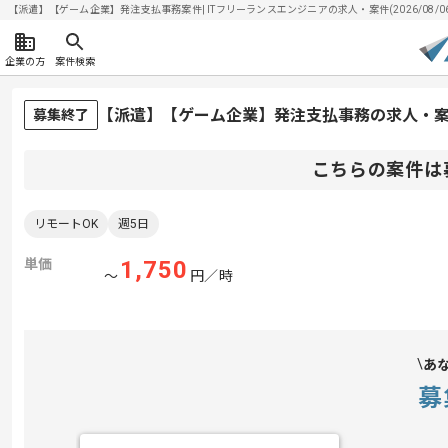
【派遣】【ゲーム企業】発注支払事務案件| ITフリーランスエンジニアの求人・案件(2026/08/0
企業の方
案件検索
【派遣】【ゲーム企業】発注支払事務の求人・
募集終了
こちらの案件は
リモートOK
週5日
単価
1,750
〜
円／時
あ
募