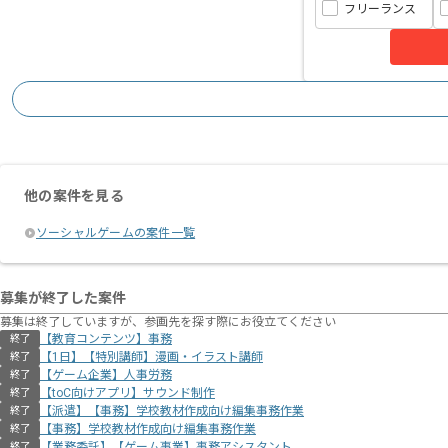
フリーランス
他の案件を見る
ソーシャルゲームの案件一覧
募集が終了した案件
募集は終了していますが、参画先を探す際にお役立てください
【教育コンテンツ】事務
終了
【1日】【特別講師】漫画・イラスト講師
終了
【ゲーム企業】人事労務
終了
【toC向けアプリ】サウンド制作
終了
【派遣】【事務】学校教材作成向け編集事務作業
終了
【事務】学校教材作成向け編集事務作業
終了
【業務委託】【ゲーム事業】事務アシスタント
終了