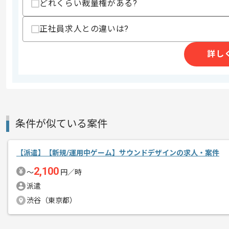
どれくらい裁量権がある?
メディア事業とソーシャルゲーム事業を
エージェントからのコ
有名企業での作業になります。
正社員求人との違いは?
メント
詳し
風通しの良い雰囲気で、 裁量権を持っ
主体的にゲームに携わりたい方にはオス
条件が似ている案件
【派遣】【新規/運用中ゲーム】サウンドデザインの求人・案件
2,100
〜
円／時
派遣
渋谷（東京都）