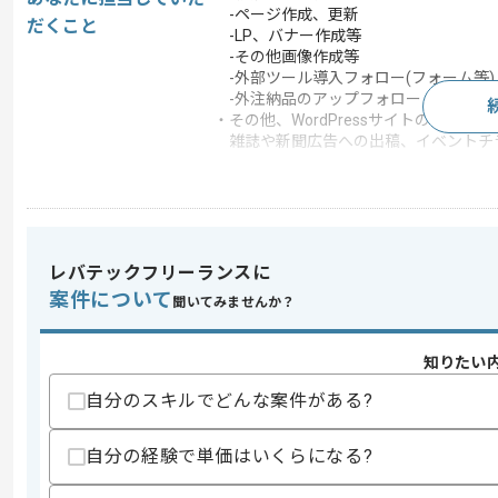
-ページ作成、更新
だくこと
-LP、バナー作成等
-その他画像作成等
-外部ツール導入フォロー(フォーム等)
-外注納品のアップフォロー
・その他、WordPressサイトのテー
雑誌や新聞広告への出稿、イベントチ
この案件で扱う技術
フレームワーク
jQuery
開発ツール
Git
レバテックフリーランスに
この案件のポイント
案件について
聞いてみませんか？
担当領域/システ
クラウドサービス
ム
特徴
参画実績あり , 20代活躍
知りたい
自分のスキルでどんな案件がある?
求めるスキル
自分の経験で単価はいくらになる?
スキル
・Webデザインおよびコーディングの実
・Illustrator、Photoshopを使っ