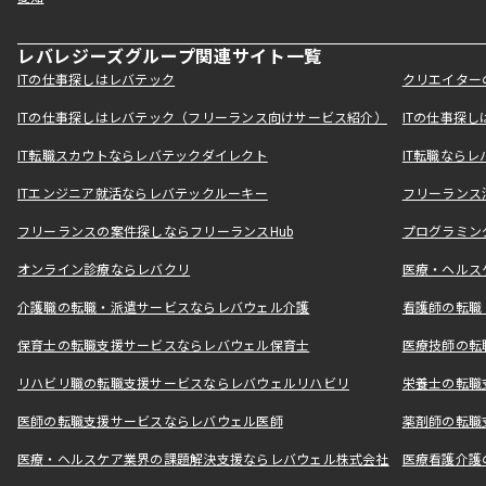
レバレジーズグループ関連サイト一覧
ITの仕事探しはレバテック
クリエイター
ITの仕事探しはレバテック（フリーランス向けサービス紹介）
ITの仕事探
IT転職スカウトならレバテックダイレクト
IT転職なら
ITエンジニア就活ならレバテックルーキー
フリーランス
フリーランスの案件探しならフリーランスHub
プログラミン
オンライン診療ならレバクリ
医療・ヘルス
介護職の転職・派遣サービスならレバウェル介護
看護師の転職
保育士の転職支援サービスならレバウェル保育士
医療技師の転
リハビリ職の転職支援サービスならレバウェルリハビリ
栄養士の転職
医師の転職支援サービスならレバウェル医師
薬剤師の転職
医療・ヘルスケア業界の課題解決支援ならレバウェル株式会社
医療看護介護の