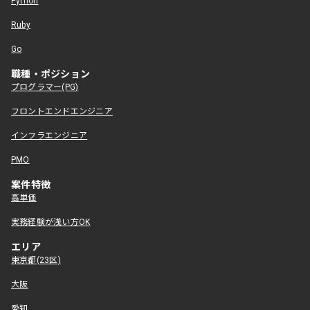
Python
Ruby
Go
職種・ポジション
プログラマー(PG)
フロントエンドエンジニア
インフラエンジニア
PMO
案件特徴
高単価
実務経験が浅い方OK
エリア
東京都(23区)
大阪
愛知