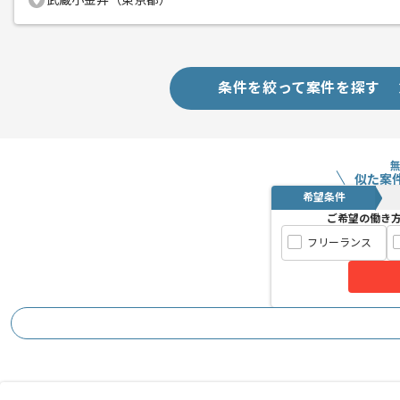
武蔵小金井（東京都）
条件を絞って案件を探す
似た案
希望条件
ご希望の働き
フリーランス