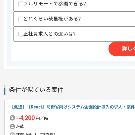
フルリモートで参画できる?
・HTML5、CSS3によるサイト構築経験
・JavaScript(jQuery)、PHPのプ
・スマートフォンサイト作成の経験(レス
どれくらい裁量権がある?
・Wordpressサイト作成の経験(カスタ
・Dreamweaverを用いたコーディング
正社員求人との違いは?
歓迎スキル
・バージョン管理システムの経験(CVS/SVN
詳し
・DTPに関する知識および入稿作業の実
・Illustrator、Photoshopを用い
スキルに不安がある方へ
上記に似た経験やスキルをお持ちであれば申
条件が似ている案件
国内No.1を誇る経費精算システムを持
エージェントからのコ
【派遣】【React】防衛省向けシステム企画設計導入の求人・案件
メント
4,200
〜
円／時
時間の融通をきかせながら、スキルアッ
派遣