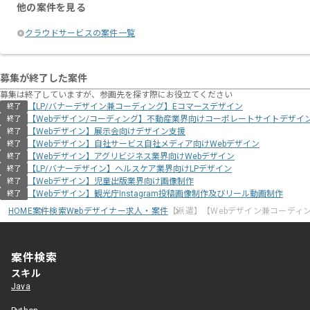
他の案件を見る
クラウドサービスの案件一覧
募集が終了した案件
募集は終了していますが、参画先を探す際にお役立てください
【LP/バナーデザイン兼コーディング】Eコマースデザイン
終了
【Webデザイン/コーディング】不動産業界向けコーポレートサイトデザイ
終了
【Webデザイン】展示会向けデザイン支援
終了
【Webデザイン】自社サービス自社メディア向けWebデザイン
終了
【Webデザイン】アグリビジネス業界向けWebデザイン
終了
【LP/バナーデザイン】ヘルスケア業界向けLPデザイン
終了
【Webデザイン】児童出版業界向け画像制作
終了
【Webデザイン】観光庁Instagram投稿画像制作及びリール動画制作
終了
HOME
案件検索
Webデザイナー求人・案件
【派遣】【Webデザイン兼コーディ
案件検索
スキル
Java