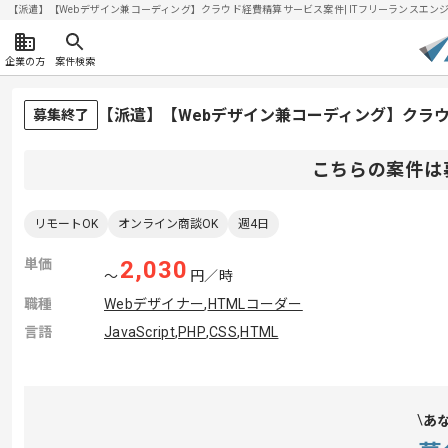
【派遣】【Webデザイン兼コーディング】クラウド経費精算サービス案件| ITフリーランスエンジニア
企業の方
案件検索
【派遣】【Webデザイン兼コーディング】クラ
募集終了
こちらの案件は
リモートOK
オンライン商談OK
週4日
単価
2,030
〜
円／時
職種
Webデザイナー
,
HTMLコーダー
言語
JavaScript
,
PHP
,
CSS
,
HTML
あ