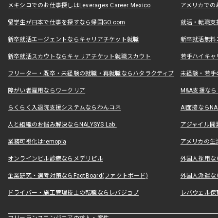
メキシコでのお仕事探しはLeverages Career Mexico
アメリカでのお仕事
留学生が日本で仕事を探すなら帰国GO.com
就活・転職支
新卒就活エージェントならキャリアチケット就職
新卒就活無料
新卒就活スカウトならキャリアチケット就職スカウト
若手ハイキャ
フリーター・既卒・未経験の就職・再就職ならハタラクティブ
未経験・若手
障がい者雇用ならワークリア
M&A支援な
らくらく入退院支援システムならわんコネ
AI面接ならNAL
人と組織のお悩み解決ならNALYSYS Lab.
アジャイル開発なら
業務可視化はremopia
アメリカの生活
オンラインピル診療ならメデリピル
外国人採用ならLe
企業研究・選考対策ならFactBoard(ファクトボード)
外国人派遣なら
ドライバー・施工管理技士の転職ならレバジョブ
レバウェル保