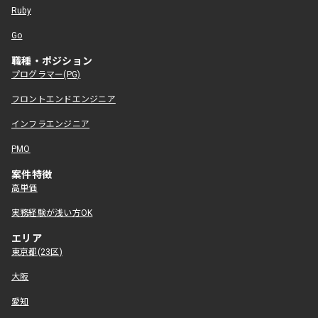
Ruby
Go
職種・ポジション
プログラマー(PG)
フロントエンドエンジニア
インフラエンジニア
PMO
案件特徴
高単価
実務経験が浅い方OK
エリア
東京都(23区)
大阪
愛知