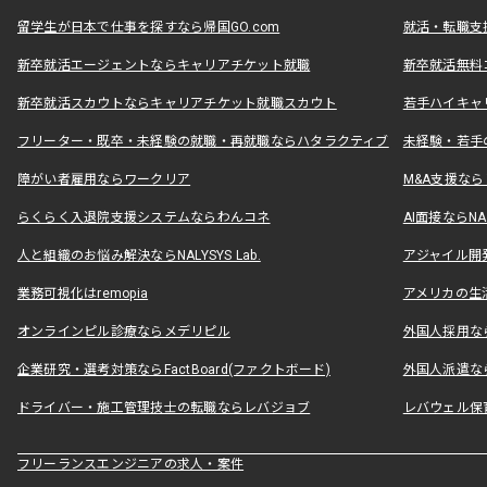
留学生が日本で仕事を探すなら帰国GO.com
就活・転職支
新卒就活エージェントならキャリアチケット就職
新卒就活無料
新卒就活スカウトならキャリアチケット就職スカウト
若手ハイキャ
フリーター・既卒・未経験の就職・再就職ならハタラクティブ
未経験・若手
障がい者雇用ならワークリア
M&A支援な
らくらく入退院支援システムならわんコネ
AI面接ならNAL
人と組織のお悩み解決ならNALYSYS Lab.
アジャイル開発なら
業務可視化はremopia
アメリカの生活
オンラインピル診療ならメデリピル
外国人採用ならLe
企業研究・選考対策ならFactBoard(ファクトボード)
外国人派遣なら
ドライバー・施工管理技士の転職ならレバジョブ
レバウェル保
フリーランスエンジニアの求人・案件