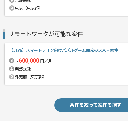
業務委託
レバテック実績がございまして、
東京（東京都）
エージェントからのコ
日本最大級のコスメ、美容の総合サイト
メント
業務形態に縛られず、垣根のない社風で
リモートワークが可能な案件
美容業界ですが、男性の技術者も数が多
【Java】スマートフォン向けパズルゲーム開発の求人・案件
600,000
〜
円／月
業務委託
外苑前（東京都）
条件を絞って案件を探す