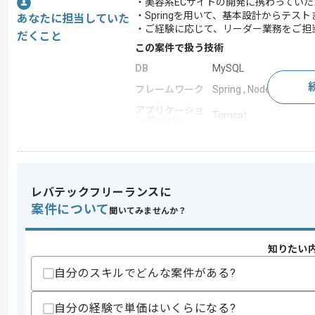
・美容系ECサイトの開発に携わっていた
・Springを用いて、基本設計からテス
あなたに担当していた
・ご経験に応じて、リーダー業務をご担
だくこと
この案件で扱う技術
DB
MySQL
フレームワーク
Spring , Node.js , Sprin
アプリケーショ
Tomcat
ン サーバー
開発ツール
Redmine , Memcache , D
この案件のポイント
業界
ECサイト
レバテックフリーランスに
業務内容
新規開発 , 追加開発 ,
案件について
聞いてみませんか？
特徴
参画実績あり , BtoC向け
知りたい
自分のスキルでどんな案件がある?
求めるスキル
スキル
・Spring又はSpring Bootを用いた開
自分の経験で単価はいくらになる?
・基本設計からテストまでの一貫した開