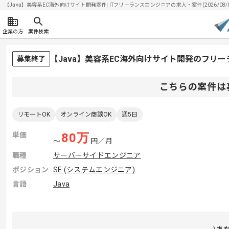
【Java】美容系EC海外向けサイト開発案件| ITフリーランスエンジニアの求人・案件(2026/08/
企業の方
案件検索
【Java】美容系EC海外向けサイト開発のフリ
募集終了
こちらの案件は
リモートOK
オンライン商談OK
週5日
単価
80
万
〜
円／月
職種
サーバーサイドエンジニア
ポジション
SE (システムエンジニア)
言語
Java