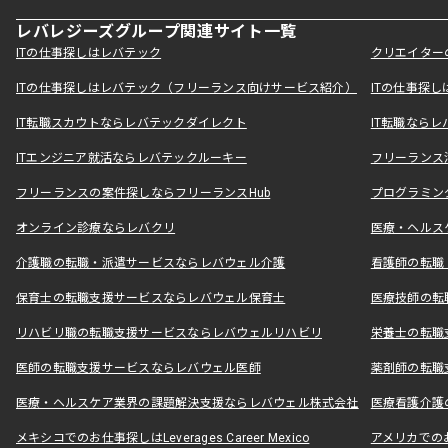
レバレジーズグループ関連サイト一覧
ITの仕事探しはレバテック
クリエイター
ITの仕事探しはレバテック（フリーランス向けサービス紹介）
ITの仕事探
IT転職スカウトならレバテックダイレクト
IT転職なら
ITエンジニア就活ならレバテックルーキー
フリーランス
フリーランスの案件探しならフリーランスHub
プログラミン
オンライン診療ならレバクリ
医療・ヘルス
介護職の転職・派遣サービスならレバウェル介護
看護師の転職
保育士の転職支援サービスならレバウェル保育士
医療技師の転
リハビリ職の転職支援サービスならレバウェルリハビリ
栄養士の転職
医師の転職支援サービスならレバウェル医師
薬剤師の転職
医療・ヘルスケア業界の課題解決支援ならレバウェル株式会社
医療看護介護の
メキシコでのお仕事探しはLeverages Career Mexico
アメリカでのお仕事