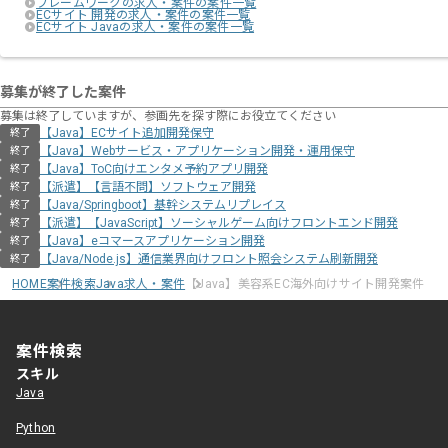
フレームワークの求人・案件の案件一覧
ECサイト 開発の求人・案件の案件一覧
ECサイト Javaの求人・案件の案件一覧
募集が終了した案件
募集は終了していますが、参画先を探す際にお役立てください
【Java】ECサイト追加開発保守
終了
【Java】Webサービス・アプリケーション開発・運用保守
終了
【Java】ToC向けエンタメ予約アプリ開発
終了
【派遣】【言語不問】ソフトウェア開発
終了
【Java/Springboot】基幹システムリプレイス
終了
【派遣】【JavaScript】ソーシャルゲーム向けフロントエンド開発
終了
【Java】eコマースアプリケーション開発
終了
【Java/Node.js】通信業界向けフロント照会システム刷新開発
終了
HOME
案件検索
Java求人・案件
【Java】美容系EC海外向けサイト開発案件
案件検索
スキル
Java
Python