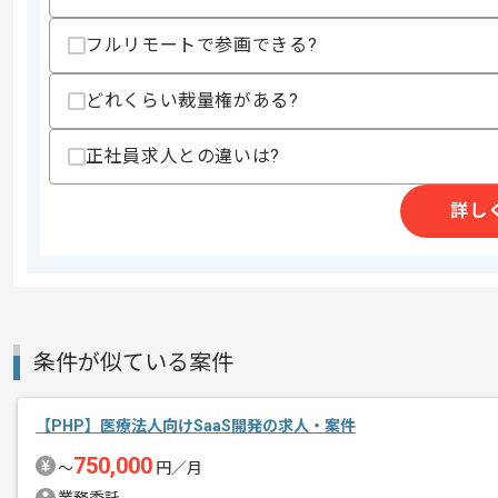
・レビューの経験
・リーダー経験
フルリモートで参画できる?
スキルに不安がある方へ
どれくらい裁量権がある?
上記に似た経験やスキルをお持ちであれば申
正社員求人との違いは?
精算条件
有
詳し
精算・お支払い
精算基準時間
140時間〜180時間
支払いサイト
15日
条件が似ている案件
商談回数
1回
その他募集要項
募集人数
1人
【PHP】医療法人向けSaaS開発の求人・案件
作業開始日
2021/03/01
750,000
〜
円／月