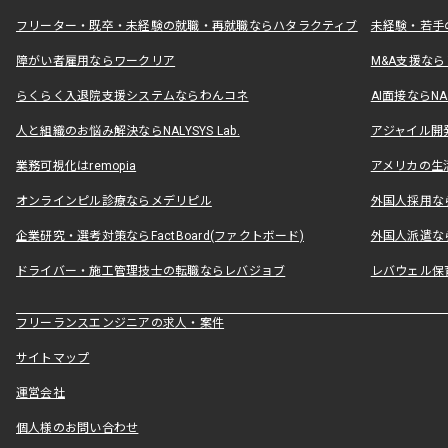
フリーター・既卒・未経験の就職・再就職ならハタラクティブ
未経験・若手
障がい者雇用ならワークリア
M&A支援な
らくらく入退院支援システムならわんコネ
AI面接ならNAL
人と組織のお悩み解決ならNALYSYS Lab.
アジャイル開発なら
業務可視化はremopia
アメリカの生活
オンラインピル診療ならメデリピル
外国人採用ならLe
企業研究・選考対策ならFactBoard(ファクトボード)
外国人派遣なら
ドライバー・施工管理技士の転職ならレバジョブ
レバウェル保
フリーランスエンジニアの求人・案件
サイトマップ
運営会社
個人様のお問い合わせ