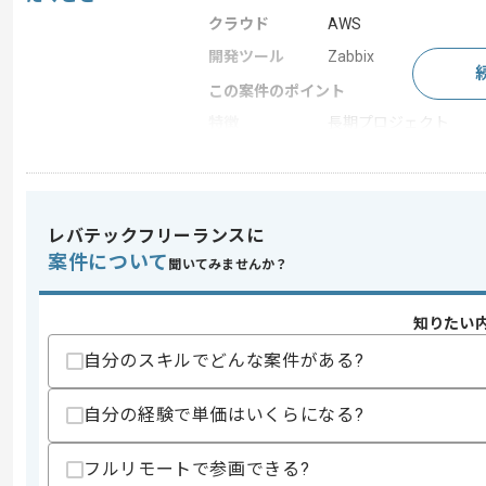
クラウド
AWS
開発ツール
Zabbix
この案件のポイント
特徴
長期プロジェクト
求めるスキル
スキル
レバテックフリーランスに
・AWS設計/構築/運用実務経験2年以上
・EC2/Lambda/RDS等AWS構築/運
案件について
聞いてみませんか？
・Zabbix知見/経験
・Terraformに関する実務経験又は知見
知りたい
スキルに不安がある方へ
自分のスキルでどんな案件がある?
上記に似た経験やスキルをお持ちであれば申
自分の経験で単価はいくらになる?
商談回数
1回
フルリモートで参画できる?
その他募集要項