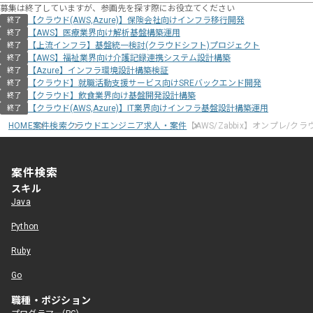
募集は終了していますが、参画先を探す際にお役立てください
【クラウド(AWS,Azure)】保険会社向けインフラ移行開発
終了
【AWS】医療業界向け解析基盤構築運用
終了
【上流インフラ】基盤統一検討(クラウドシフト)プロジェクト
終了
【AWS】福祉業界向け介護記録連携システム設計構築
終了
【Azure】インフラ環境設計構築検証
終了
【クラウド】就職活動支援サービス向けSREバックエンド開発
終了
【クラウド】飲食業界向け基盤開発設計構築
終了
【クラウド(AWS,Azure)】IT業界向けインフラ基盤設計構築運用
終了
HOME
案件検索
クラウドエンジニア求人・案件
【AWS/Zabbix】オンプレ/ク
案件検索
スキル
Java
Python
Ruby
Go
職種・ポジション