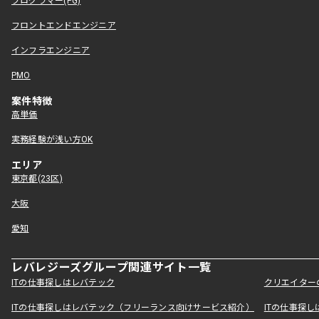
プログラマー(PG)
フロントエンドエンジニア
インフラエンジニア
PMO
案件特徴
高単価
実務経験が浅い方OK
エリア
東京都(23区)
大阪
愛知
レバレジーズグループ関連サイト一覧
ITの仕事探しはレバテック
クリエイター
ITの仕事探しはレバテック（フリーランス向けサービス紹介）
ITの仕事探