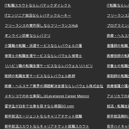
IT転職スカウトならレバテックダイレクト
IT転職なら
ITエンジニア就活ならレバテックルーキー
フリーランス
フリーランスの案件探しならフリーランスHub
プログラミン
オンライン診療ならレバクリ
医療・ヘルス
介護職の転職・派遣サービスならレバウェル介護
看護師の転職
保育士の転職支援サービスならレバウェル保育士
医療技師の転
リハビリ職の転職支援サービスならレバウェルリハビリ
栄養士の転職
医師の転職支援サービスならレバウェル医師
薬剤師の転職
医療・ヘルスケア業界の課題解決支援ならレバウェル株式会社
医療看護介護の
メキシコでのお仕事探しはLeverages Career Mexico
アメリカでのお仕事
留学生が日本で仕事を探すなら帰国GO.com
就活・転職支
新卒就活エージェントならキャリアチケット就職
新卒就活無料
新卒就活スカウトならキャリアチケット就職スカウト
若手ハイキャ