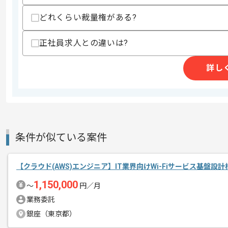
募集人数
1人
どれくらい裁量権がある?
作業開始日
2021/03/10
正社員求人との違いは?
レバテック実績ありの企業です。
詳し
エージェントからのコ
増員による現場での参画でございます。
メント
AWS構築/運用実務経験が2年以上ある
条件が似ている案件
【クラウド(AWS)エンジニア】IT業界向けWi-Fiサービス基盤設計
1,150,000
〜
円／月
業務委託
銀座（東京都）