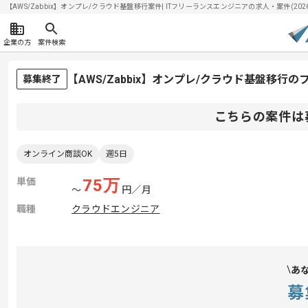
【AWS/Zabbix】オンプレ/クラウド基盤移行案件| ITフリーランスエンジニアの求人・案件(2026/
企業の方
案件検索
【AWS/Zabbix】オンプレ/クラウド基盤移行
募集終了
こちらの案件は
オンライン商談OK
週5日
単価
75
万
〜
円／月
職種
クラウドエンジニア
あ
募