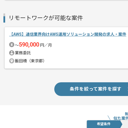
リモートワークが可能な案件
【AWS】通信業界向けAWS運用ソリューション開発の求人・案件
590,000
〜
円／月
業務委託
飯田橋（東京都）
条件を絞って案件を探す
似た案
希望条件