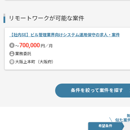
リモートワークが可能な案件
【社内SE】ビル管理業界向けシステム運用保守の求人・案件
700,000
〜
円／月
業務委託
大阪上本町（大阪府）
条件を絞って案件を探す
似た案
希望条件