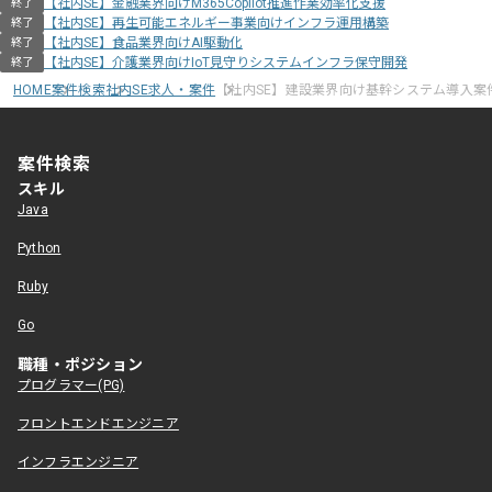
【社内SE】金融業界向けM365Copilot推進作業効率化支援
終了
【社内SE】再生可能エネルギー事業向けインフラ運用構築
終了
【社内SE】食品業界向けAI駆動化
終了
【社内SE】介護業界向けIoT見守りシステムインフラ保守開発
終了
HOME
案件検索
社内SE求人・案件
【社内SE】建設業界向け基幹システム導入案
案件検索
スキル
Java
Python
Ruby
Go
職種・ポジション
プログラマー(PG)
フロントエンドエンジニア
インフラエンジニア