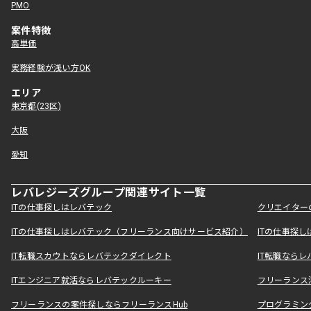
PMO
案件特徴
高単価
実務経験が浅い方OK
エリア
東京都(23区)
大阪
愛知
レバレジーズグループ関連サイト一覧
ITの仕事探しはレバテック
クリエイター
ITの仕事探しはレバテック（フリーランス向けサービス紹介）
ITの仕事探
IT転職スカウトならレバテックダイレクト
IT転職なら
ITエンジニア就活ならレバテックルーキー
フリーランス
フリーランスの案件探しならフリーランスHub
プログラミン