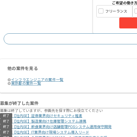
ご希望の働き
フリーランス
他の案件を見る
インフラエンジニアの案件一覧
東京都の案件一覧
募集が終了した案件
募集は終了していますが、参画先を探す際にお役立てください
【社内SE】証券業界向けセキュリティ推進
終了
【社内SE】製造業向け在庫管理システム連携
終了
【社内SE】飲食業界向け店舗管理POSシステム運用保守開発
終了
【社内SE】IT業界向け現場システム導入リード
終了