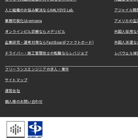
人と組織のお悩み解決ならNALYSYS Lab.
アジャイル開発なら
業務可視化はremopia
アメリカの生活
オンラインピル診療ならメデリピル
外国人採用ならLe
企業研究・選考対策ならFactBoard(ファクトボード)
外国人派遣なら
ドライバー・施工管理技士の転職ならレバジョブ
レバウェル保
フリーランスエンジニアの求人・案件
サイトマップ
運営会社
個人様のお問い合わせ