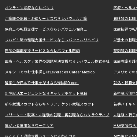
オンライン診療ならレバクリ
医療・ヘルス
介護職の転職・派遣サービスならレバウェル介護
看護師の転職
保育士の転職支援サービスならレバウェル保育士
医療技師の転
リハビリ職の転職支援サービスならレバウェルリハビリ
栄養士の転職
医師の転職支援サービスならレバウェル医師
薬剤師の転職
医療・ヘルスケア業界の課題解決支援ならレバウェル株式会社
医療看護介護の
メキシコでのお仕事探しはLeverages Career Mexico
アメリカでのお仕事
留学生が日本で仕事を探すなら帰国GO.com
就活・転職支
新卒就活エージェントならキャリアチケット就職
新卒就活無料
新卒就活スカウトならキャリアチケット就職スカウト
若手ハイキャ
フリーター・既卒・未経験の就職・再就職ならハタラクティブ
未経験・若手
障がい者雇用ならワークリア
M&A支援な
らくらく入退院支援システムならわんコネ
AI面接ならNAL