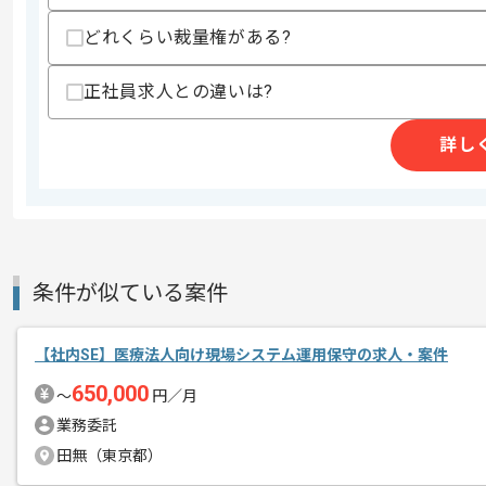
その他募集要項
募集人数
1人
どれくらい裁量権がある?
作業開始日
2026/05/01
正社員求人との違いは?
詳し
仮設資機材のレンタルおよびリース事業
エージェントからのコ
を展開している企業でございます。
メント
今回は建設業界向け基幹システム導入案
社内SEとしての実務経験を活かしたい
条件が似ている案件
基本的には常駐での作業を見込んでおり
【社内SE】医療法人向け現場システム運用保守の求人・案件
650,000
〜
円／月
業務委託
田無（東京都）