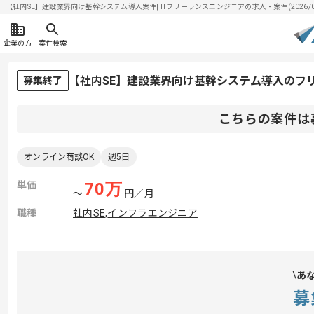
【社内SE】建設業界向け基幹システム導入案件| ITフリーランスエンジニアの求人・案件(2026/08
企業の方
案件検索
【社内SE】建設業界向け基幹システム導入のフ
募集終了
こちらの案件は
オンライン商談OK
週5日
単価
70
万
〜
円／月
職種
社内SE
,
インフラエンジニア
あ
募