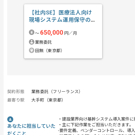
【社内SE】医療法人向け
現場システム運用保守の求
人・案件
650,000
〜
円／月
業務委託
田無（東京都）
契約形態
業務委託（フリーランス）
最寄り駅
大手町（東京都）
・建設業界向け基幹システム導入案件に
・主に下記作業をご担当いただきます。
あなたに担当していた
-要件定義、ベンダーコントロール、導
だくこと