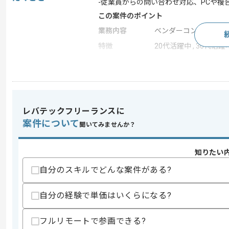
-従業員からの問い合わせ対応、PCや複
この案件のポイント
業務内容
ベンダーコントロール
特徴
20代活躍中 , 30代活躍
求めるスキル
スキル
・基幹システムの導入経験
・社内SEとしての実務経験(1年以上)
レバテックフリーランスに
案件について
歓迎スキル
聞いてみませんか？
・ベンダーコントロール経験
・要件定義経験
知りたい
自分のスキルでどんな案件がある?
スキルに不安がある方へ
上記に似た経験やスキルをお持ちであれば申
自分の経験で単価はいくらになる?
フルリモートで参画できる?
商談回数
1回