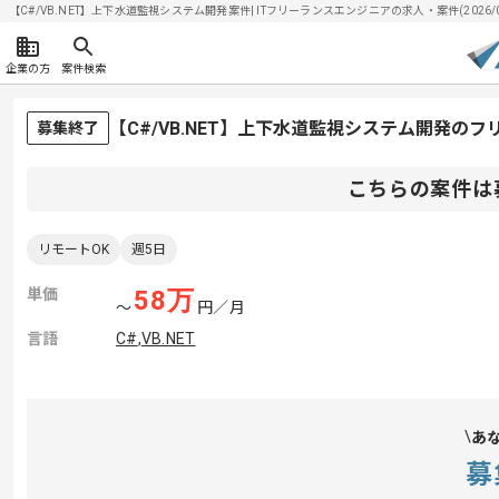
【C#/VB.NET】上下水道監視システム開発案件| ITフリーランスエンジニアの求人・案件(2026/0
企業の方
案件検索
【C#/VB.NET】上下水道監視システム開発の
募集終了
こちらの案件は
リモートOK
週5日
単価
58
万
〜
円／月
言語
C#
,
VB.NET
あ
募