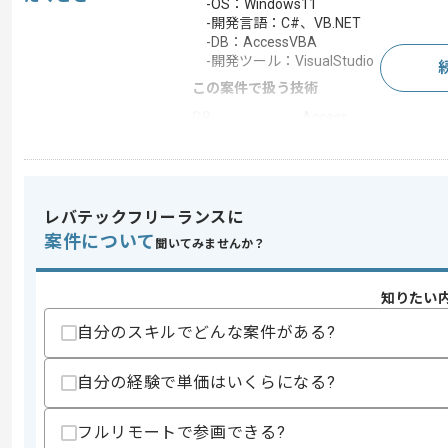
-OS：Windows11
-開発言語：C#、VB.NET
-DB：AccessVBA
-開発ツール：VisualStudio
この案件で扱う技術
DB
Access
求めるスキル
レバテックフリーランスに
スキル
・下記の環境での開発経験
案件について
-C#またはVB.NETを用いた開発経験（Visu
聞いてみませんか？
-AccessVBAを用いた開発経験
知りたい
スキルに不安がある方へ
上記に似た経験やスキルをお持ちであれば申
自分のスキルでどんな案件がある?
自分の経験で単価はいくらになる?
精算条件
有
精算・お支払い
フルリモートで参画できる?
精算基準時間
160時間〜180時間