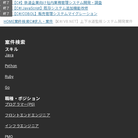
【C#】鉄道企業向け社内業務管理システム開発・調査
終了
【C#/JavaScript】既存システム追加機能改修
終了
【C#/COBOL】販売管理システムマイグレーション
終了
HOME
案件検索
C#求人・案件
【C#/VB.NET】上下水道監視システム開発案件
案件検索
スキル
Java
Python
Ruby
Go
職種・ポジション
プログラマー(PG)
フロントエンドエンジニア
インフラエンジニア
PMO