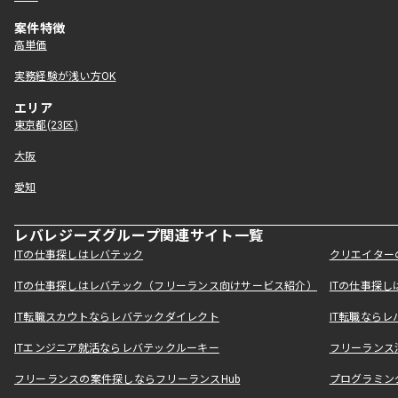
案件特徴
高単価
実務経験が浅い方OK
エリア
東京都(23区)
大阪
愛知
レバレジーズグループ関連サイト一覧
ITの仕事探しはレバテック
クリエイター
ITの仕事探しはレバテック（フリーランス向けサービス紹介）
ITの仕事探
IT転職スカウトならレバテックダイレクト
IT転職なら
ITエンジニア就活ならレバテックルーキー
フリーランス
フリーランスの案件探しならフリーランスHub
プログラミン