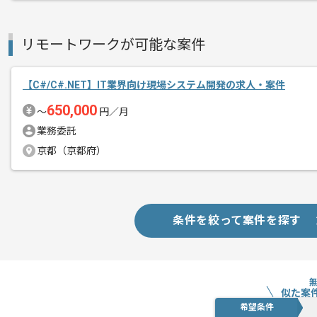
リモートワークが可能な案件
【C#/C#.NET】IT業界向け現場システム開発の求人・案件
650,000
〜
円／月
業務委託
京都（京都府）
条件を絞って案件を探す
似た案
希望条件