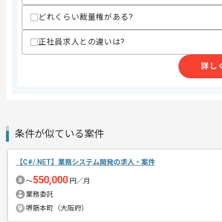
支払いサイト
15日
どれくらい裁量権がある?
正社員求人との違いは?
商談回数
2回
その他募集要項
詳し
募集人数
2人
作業開始日
2026/06/01
立ち上がり1ヶ月ほどは週5常駐いただき
エージェントからのコ
条件が似ている案件
※立ち上がり期間やリモート頻度は習熟
メント
【C#/.NET】業務システム開発の求人・案件
550,000
〜
円／月
業務委託
堺筋本町（大阪府）