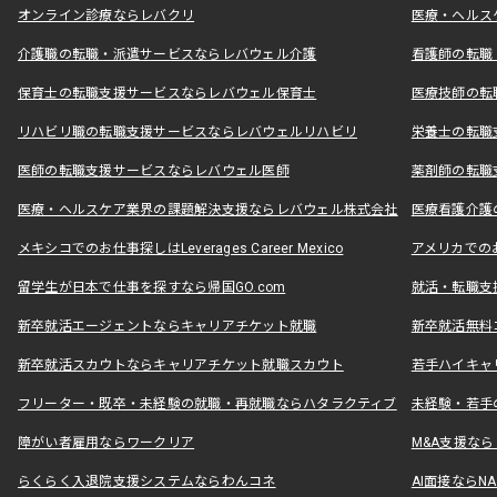
オンライン診療ならレバクリ
医療・ヘルス
介護職の転職・派遣サービスならレバウェル介護
看護師の転職
保育士の転職支援サービスならレバウェル保育士
医療技師の転
リハビリ職の転職支援サービスならレバウェルリハビリ
栄養士の転職
医師の転職支援サービスならレバウェル医師
薬剤師の転職
医療・ヘルスケア業界の課題解決支援ならレバウェル株式会社
医療看護介護の
メキシコでのお仕事探しはLeverages Career Mexico
アメリカでのお仕事
留学生が日本で仕事を探すなら帰国GO.com
就活・転職支
新卒就活エージェントならキャリアチケット就職
新卒就活無料
新卒就活スカウトならキャリアチケット就職スカウト
若手ハイキャ
フリーター・既卒・未経験の就職・再就職ならハタラクティブ
未経験・若手
障がい者雇用ならワークリア
M&A支援な
らくらく入退院支援システムならわんコネ
AI面接ならNAL