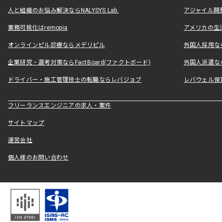
人と組織のお悩み解決ならNALYSYS Lab.
アジャイル開発なら
業務可視化はremopia
アメリカの生活
オンラインピル診療ならメデリピル
外国人採用ならLe
企業研究・選考対策ならFactBoard(ファクトボード)
外国人派遣なら
ドライバー・施工管理技士の転職ならレバジョブ
レバウェル保
フリーランスエンジニアの求人・案件
サイトマップ
運営会社
個人様のお問い合わせ