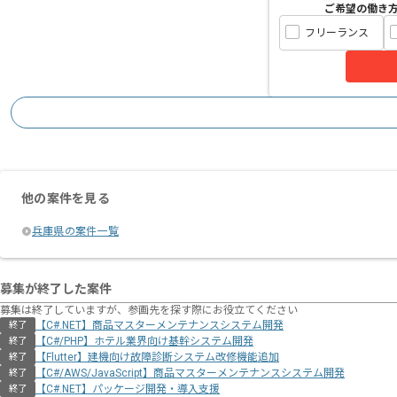
ご希望の働き
フリーランス
他の案件を見る
兵庫県の案件一覧
募集が終了した案件
募集は終了していますが、参画先を探す際にお役立てください
【C#.NET】商品マスターメンテナンスシステム開発
終了
【C#/PHP】ホテル業界向け基幹システム開発
終了
【Flutter】建機向け故障診断システム改修機能追加
終了
【C#/AWS/JavaScript】商品マスターメンテナンスシステム開発
終了
【C#.NET】パッケージ開発・導入支援
終了