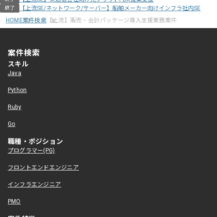
【上流SE/ネットワーク/サーバー】船舶メーカー向けインフラ社内SE
終了
HOME
案件検索
【上流】販売・会計パッケージ導入支援業務案件
案件検索
スキル
Java
Python
Ruby
Go
職種・ポジション
プログラマー(PG)
フロントエンドエンジニア
インフラエンジニア
PMO