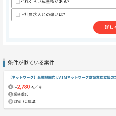
どれくらい裁量権がある?
正社員求人との違いは?
商談回数
1回
その他募集要項
募集人数
2人
詳し
作業開始日
2026/05/07
リモートワーク：週4日ほどリモートで
エージェントからのコ
条件が似ている案件
※リモート頻度は習熟度や状況に応じて
メント
【ネットワーク】金融機関向けATMネットワーク敷設業務支援の
2,780
〜
円／時
業務委託
岡場（兵庫県）