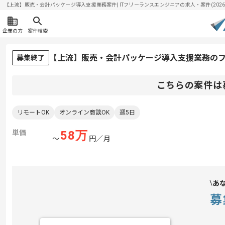
【上流】販売・会計パッケージ導入支援業務案件| ITフリーランスエンジニアの求人・案件(2026/0
企業の方
案件検索
【上流】販売・会計パッケージ導入支援業務の
募集終了
こちらの案件は
リモートOK
オンライン商談OK
週5日
単価
58
万
〜
円／月
あ
募