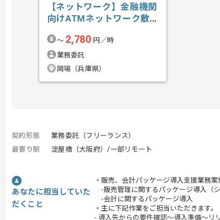
【ネットワーク】金融機関
向けATMネットワーク敷
設業務支援の求人・案件
2,780
〜
円／時
業務委託
岡場（兵庫県）
契約形態
業務委託（フリーランス）
最寄り駅
淀屋橋（大阪府）/一部リモート
・販売、会計パッケージ導入支援業務案
-販売管理に関するパッケージ導入（シ
あなたに担当していた
-会計に関するパッケージ導入
だくこと
・主に下記作業をご担当いただきます。
- 導入先からの要件確認～導入準備～リ