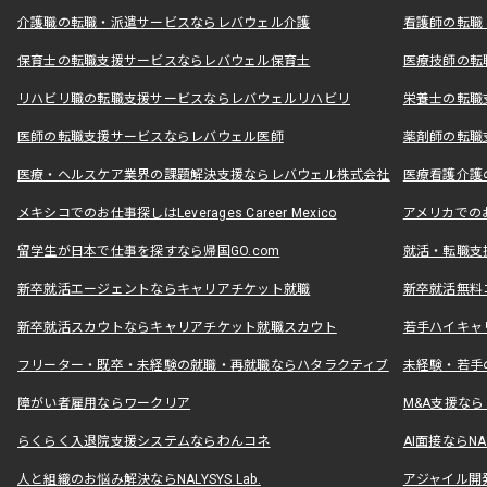
介護職の転職・派遣サービスならレバウェル介護
看護師の転職
保育士の転職支援サービスならレバウェル保育士
医療技師の転
リハビリ職の転職支援サービスならレバウェルリハビリ
栄養士の転職
医師の転職支援サービスならレバウェル医師
薬剤師の転職
医療・ヘルスケア業界の課題解決支援ならレバウェル株式会社
医療看護介護の
メキシコでのお仕事探しはLeverages Career Mexico
アメリカでのお仕事
留学生が日本で仕事を探すなら帰国GO.com
就活・転職支
新卒就活エージェントならキャリアチケット就職
新卒就活無料
新卒就活スカウトならキャリアチケット就職スカウト
若手ハイキャ
フリーター・既卒・未経験の就職・再就職ならハタラクティブ
未経験・若手
障がい者雇用ならワークリア
M&A支援な
らくらく入退院支援システムならわんコネ
AI面接ならNAL
人と組織のお悩み解決ならNALYSYS Lab.
アジャイル開発なら