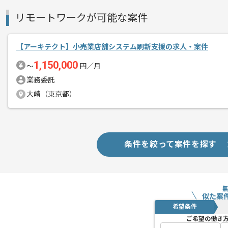
リモートワークが可能な案件
【アーキテクト】小売業店舗システム刷新支援の求人・案件
1,150,000
〜
円／月
業務委託
大崎（東京都）
条件を絞って案件を探す
似た案
希望条件
ご希望の働き