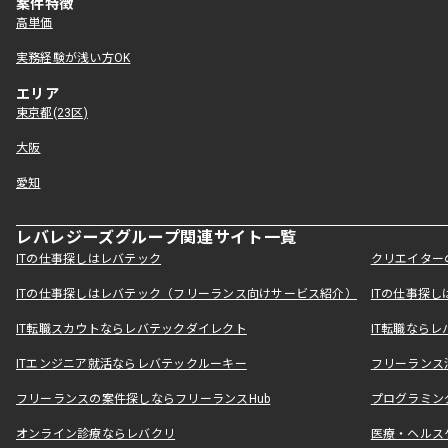
案件特徴
高単価
実務経験が浅い方OK
エリア
東京都(23区)
大阪
愛知
レバレジーズグループ関連サイト一覧
ITの仕事探しはレバテック
クリエイター
ITの仕事探しはレバテック（フリーランス向けサービス紹介）
ITの仕事探
IT転職スカウトならレバテックダイレクト
IT転職なら
ITエンジニア就活ならレバテックルーキー
フリーランス
フリーランスの案件探しならフリーランスHub
プログラミン
オンライン診療ならレバクリ
医療・ヘルス