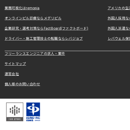
業務可視化はremopia
アメリカの生活
オンラインピル診療ならメデリピル
外国人採用ならLe
企業研究・選考対策ならFactBoard(ファクトボード)
外国人派遣なら
ドライバー・施工管理技士の転職ならレバジョブ
レバウェル保
フリーランスエンジニアの求人・案件
サイトマップ
運営会社
個人様のお問い合わせ