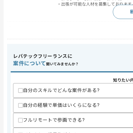
・出張が可能な人材を募集しております
求めるスキル
スキル
・BPOとしての実務経験
・パッケージ導入支援の経験
歓迎スキル
レバテックフリーランスに
・会計に関する知見
案件について
聞いてみませんか？
・パッケージ導入や導入時の要件確認経
スキルに不安がある方へ
知りたい
上記に似た経験やスキルをお持ちであれば申
自分のスキルでどんな案件がある?
自分の経験で単価はいくらになる?
精算条件
有
精算・お支払い
精算基準時間
140時間〜180時間
フルリモートで参画できる?
支払いサイト
15日