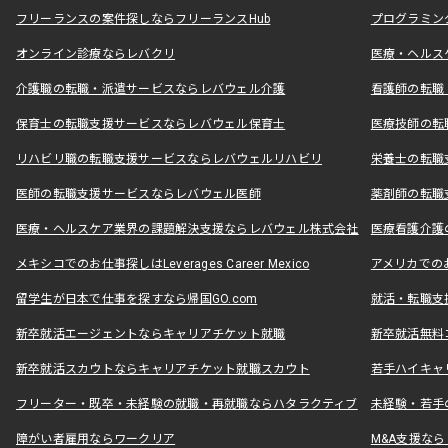
フリーランスの案件探しならフリーランスHub
プログラミン
オンライン診療ならレバクリ
医療・ヘルス
介護職の転職・派遣サービスならレバウェル介護
看護師の転職
保育士の転職支援サービスならレバウェル保育士
医療技師の転
リハビリ職の転職支援サービスならレバウェルリハビリ
栄養士の転職
医師の転職支援サービスならレバウェル医師
薬剤師の転職
医療・ヘルスケア業界の課題解決支援ならレバウェル株式会社
医療看護介護の
メキシコでのお仕事探しはLeverages Career Mexico
アメリカでのお仕事
留学生が日本で仕事を探すなら帰国GO.com
就活・転職支
新卒就活エージェントならキャリアチケット就職
新卒就活無料
新卒就活スカウトならキャリアチケット就職スカウト
若手ハイキャ
フリーター・既卒・未経験の就職・再就職ならハタラクティブ
未経験・若手
障がい者雇用ならワークリア
M&A支援な