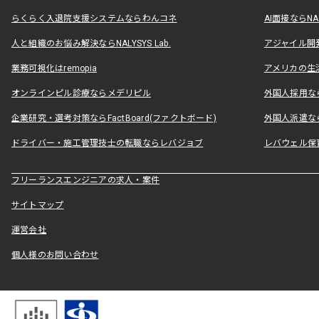
らくらく入退院支援システムならわんコネ
AI面接ならNAL
人と組織のお悩み解決ならNALYSYS Lab.
アジャイル開発なら
業務可視化はremopia
アメリカの生活
オンラインピル診療ならメデリピル
外国人採用ならLe
企業研究・選考対策ならFactBoard(ファクトボード)
外国人派遣なら
ドライバー・施工管理技士の転職ならレバジョブ
レバウェル保
フリーランスエンジニアの求人・案件
サイトマップ
運営会社
個人様のお問い合わせ