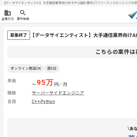
【データサイエンティスト】大手通信業界向けAIモデル設計案件| ITフリーランスエンジニアの求人・案
企業の方
案件検索
【データサイエンティスト】大手通信業界向けA
募集終了
こちらの案件は
オンライン商談OK
週5日
単価
95
万
〜
円／月
職種
サーバーサイドエンジニア
言語
C++
,
Python
あ