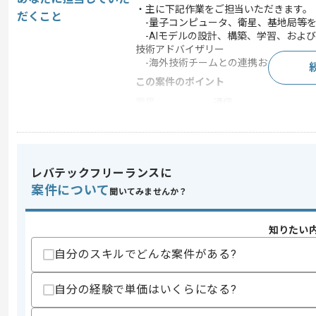
・主に下記作業をご担当いただきます。
だくこと
-量子コンピュータ、衛星、基地局等を
-AIモデルの設計、構築、学習、および
技術アドバイザリー
-海外技術チームとの連携および最新技
この案件のポイント
業界
通信
業務内容
受託開発
20代活躍中 , 30代活躍中
特徴
積極的
レバテックフリーランスに
案件について
聞いてみませんか？
求めるスキル
スキル
・Python、C++、Julia等のプログラミ
知りたい
・機械学習、深層学習、自然言語処理な
自分のスキルでどんな案件がある?
・TensorFlow、PyTorch、Scikit-le
歓迎スキル
自分の経験で単価はいくらになる?
・エッジAI、通信制御、数学、統計学に
・ビジネスレベルの英語力