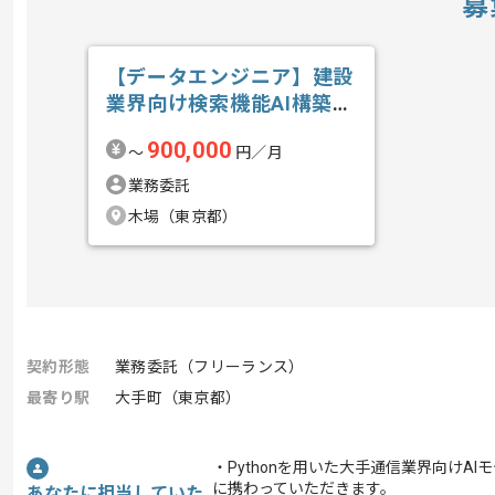
募
【データエンジニア】建設
業界向け検索機能AI構築の
求人・案件
900,000
〜
円／月
業務委託
木場（東京都）
契約形態
業務委託（フリーランス）
最寄り駅
大手町（東京都）
・Pythonを用いた大手通信業界向けAI
に携わっていただきます。
あなたに担当していた