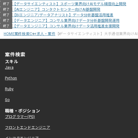
【データサイエンティスト】スポーツ業界向けAIモデル精度向上開発
終了
【AIエンジニア】コンタクトセンター向けAI基盤開発
終了
【BIエンジニア/データアナリスト】データ分析基盤活用推進
終了
【データエンジニア】コンサル業界向けデータ分析基盤開発運用
終了
【データエンジニア】コンサル業界向けデータ活用推進支援開発
終了
HOME
案件検索
C++求人・案件
【データサイエンティスト】大手通信業界向けA
案件検索
スキル
Java
Python
Ruby
Go
職種・ポジション
プログラマー(PG)
フロントエンドエンジニア