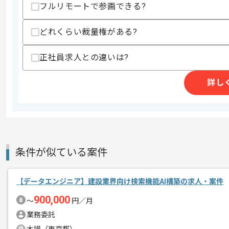
フルリモートで参画できる?
スキルに不安がある方へ
上記に似た経験やスキルをお持ちであれば申
どれくらい裁量権がある?
正社員求人との違いは?
商談回数
1回
その他募集要項
詳し
募集人数
4人
作業開始日
2026/05/01
コンサルティング事業を展開している企
条件が似ている案件
エージェントからのコ
今回は大手通信業界向けAIモデル設計案
メント
【データエンジニア】建設業界向け検索機能AI構築の求人・案件
Pythonを用いた実務経験を活かしたい
900,000
〜
円／月
業務委託
基本的には常駐での作業を見込んでおり