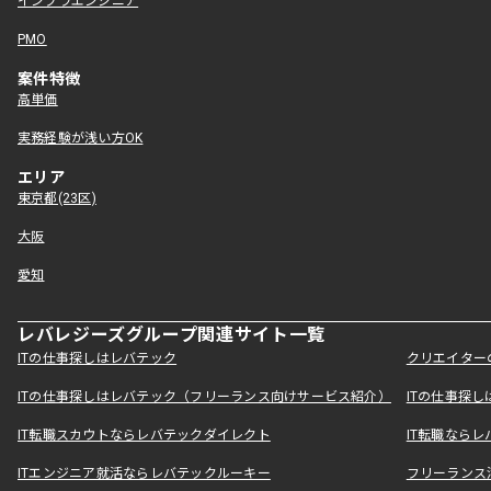
インフラエンジニア
PMO
案件特徴
高単価
実務経験が浅い方OK
エリア
東京都(23区)
大阪
愛知
レバレジーズグループ関連サイト一覧
ITの仕事探しはレバテック
クリエイター
ITの仕事探しはレバテック（フリーランス向けサービス紹介）
ITの仕事探
IT転職スカウトならレバテックダイレクト
IT転職なら
ITエンジニア就活ならレバテックルーキー
フリーランス