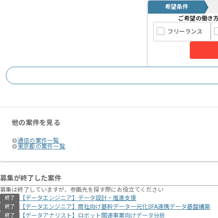
希望条件
ご希望の働き
フリーランス
他の案件を見る
通信の案件一覧
東京都の案件一覧
募集が終了した案件
募集は終了していますが、参画先を探す際にお役立てください
【データエンジニア】データ設計・推進支援
終了
【データエンジニア】商社向け基幹データ一元化SFA連携データ基盤構築
終了
【データアナリスト】ロボット関連事業向けデータ分析
終了