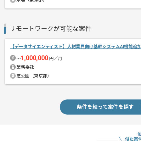
木場（東京都）
リモートワークが可能な案件
【データサイエンティスト】人材業界向け基幹システムAI機能追
1,000,000
〜
円／月
業務委託
芝公園（東京都）
条件を絞って案件を探す
似た案