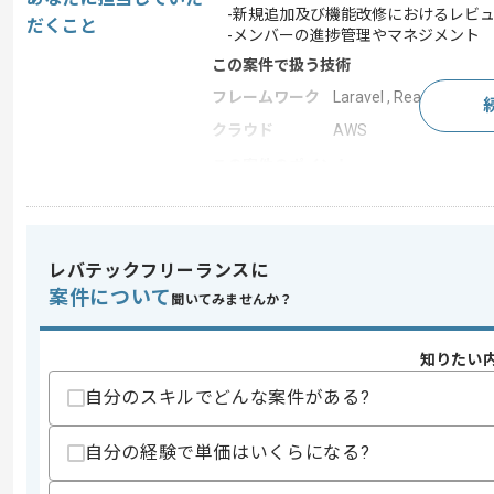
-新規追加及び機能改修におけるレビ
だくこと
-メンバーの進捗管理やマネジメント
この案件で扱う技術
フレームワーク
Laravel , React
クラウド
AWS
この案件のポイント
業務内容
自社製品開発
担当領域/システ
Webサイト
ム
レバテックフリーランスに
20代活躍中 , 30代活躍中
特徴
案件について
あり , 服装自由
聞いてみませんか？
知りたい
求めるスキル
自分のスキルでどんな案件がある?
スキル
・PHP(Laravel)を用いた開発経験
・テックリード経験
自分の経験で単価はいくらになる?
・マネジメント経験