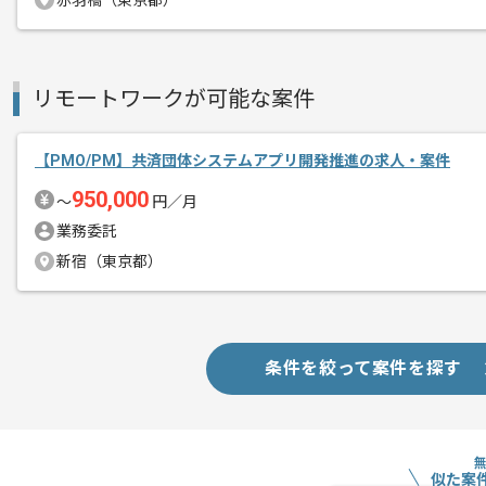
赤羽橋（東京都）
リーダー経験のある方におすすめの案件
リモートワークが可能な案件
【PMO/PM】共済団体システムアプリ開発推進の求人・案件
950,000
〜
円／月
業務委託
新宿（東京都）
条件を絞って案件を探す
似た案