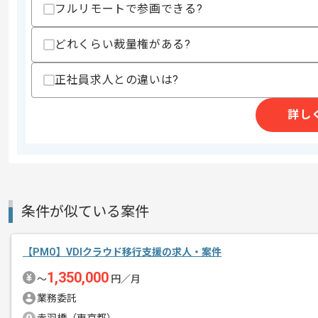
スキルに不安がある方へ
フルリモートで参画できる?
上記に似た経験やスキルをお持ちであれば申
どれくらい裁量権がある?
精算条件
正社員求人との違いは?
精算・お支払い
精算基準時間
140時間〜180時間
詳し
支払いサイト
15日
商談回数
1回
その他募集要項
募集人数
1人
条件が似ている案件
作業開始日
2026/05/01
【PMO】VDIクラウド移行支援の求人・案件
1,350,000
〜
円／月
ドライバーや運送系の企業向けに
エージェントからのコ
業務委託
転職サイトや総合情報サイト等を展開し
メント