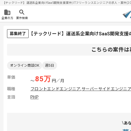
【テックリード】運送系企業向けSaaS開発支援案件| ITフリーランスエンジニアの求人・案件(2026
企業の方
案件検索
【テックリード】運送系企業向けSaaS開発支
募集終了
こちらの案件は
オンライン商談OK
週5日
単価
85
万
〜
円／月
職種
フロントエンドエンジニア
,
サーバーサイドエンジニ
言語
PHP
あ