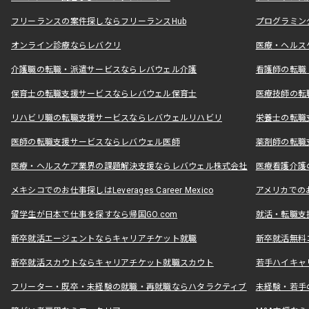
フリーランスの案件探しならフリーランスHub
プログラミン
オンライン診療ならレバクリ
医療・ヘルス
介護職の転職・派遣サービスならレバウェル介護
看護師の転職
保育士の転職支援サービスならレバウェル保育士
医療技師の転
リハビリ職の転職支援サービスならレバウェルリハビリ
栄養士の転職
医師の転職支援サービスならレバウェル医師
薬剤師の転職
医療・ヘルスケア業界の課題解決支援ならレバウェル株式会社
医療看護介護の
メキシコでのお仕事探しはLeverages Career Mexico
アメリカでのお仕事
留学生が日本で仕事を探すなら帰国GO.com
就活・転職支
新卒就活エージェントならキャリアチケット就職
新卒就活無料
新卒就活スカウトならキャリアチケット就職スカウト
若手ハイキャ
フリーター・既卒・未経験の就職・再就職ならハタラクティブ
未経験・若手