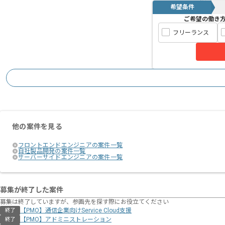
希望条件
ご希望の働き
フリーランス
他の案件を見る
フロントエンドエンジニアの案件一覧
自社製品開発の案件一覧
サーバーサイドエンジニアの案件一覧
募集が終了した案件
募集は終了していますが、参画先を探す際にお役立てください
【PMO】通信企業向けService Cloud支援
終了
【PMO】アドミニストレーション
終了