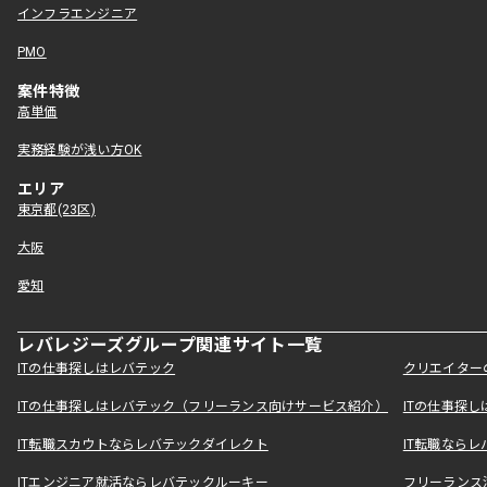
インフラエンジニア
PMO
案件特徴
高単価
実務経験が浅い方OK
エリア
東京都(23区)
大阪
愛知
レバレジーズグループ関連サイト一覧
ITの仕事探しはレバテック
クリエイター
ITの仕事探しはレバテック（フリーランス向けサービス紹介）
ITの仕事探
IT転職スカウトならレバテックダイレクト
IT転職なら
ITエンジニア就活ならレバテックルーキー
フリーランス