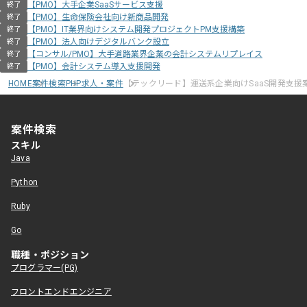
【PMO】大手企業SaaSサービス支援
終了
【PMO】生命保険会社向け新商品開発
終了
【PMO】IT業界向けシステム開発プロジェクトPM支援構築
終了
【PMO】法人向けデジタルバンク設立
終了
【コンサル/PMO】大手道路業界企業の会計システムリプレイス
終了
【PMO】会計システム導入支援開発
終了
HOME
案件検索
PHP求人・案件
【テックリード】運送系企業向けSaaS開発支援
案件検索
スキル
Java
Python
Ruby
Go
職種・ポジション
プログラマー(PG)
フロントエンドエンジニア