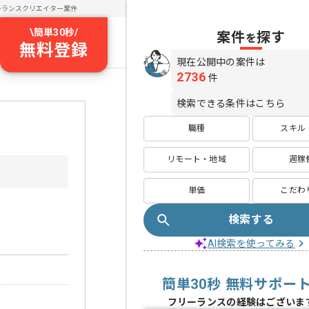
ーランスクリエイター案件
\
簡単30秒
/
案件
探す
を
無料登録
現在公開中の案件は
2736
件
検索できる条件はこちら
職種
スキル
リモート・地域
週稼
単価
こだわ
検索する
AI検索を使ってみる
簡単30秒 無料サポー
フリーランスの経験はございま