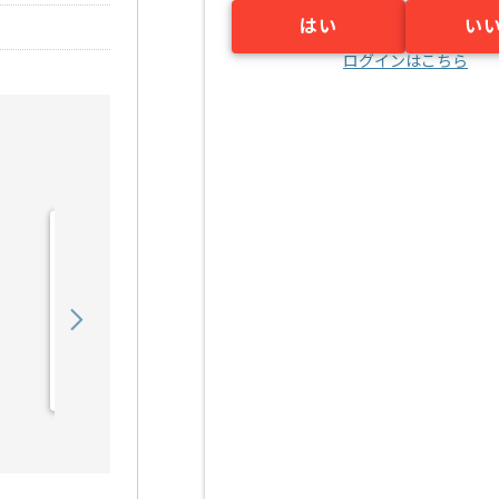
はい
い
ログインはこちら
【PMO】 生命保険会社向
け新商品開発の求人・案件
900,000
〜
円／月
業務委託
東京（東京都）