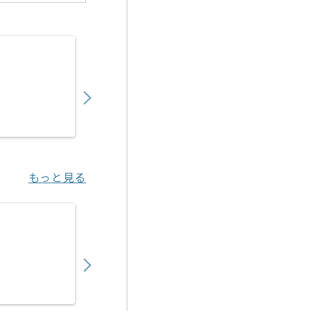
【PMO】 生命保険会社向け新商品開発の求人
900,000
〜
円／月
業務委託
東京（東京都）
もっと見る
【PMO】決済代行事業会社向けアクワイアリ
450,000
〜
円／月
業務委託
恵比寿（東京都）