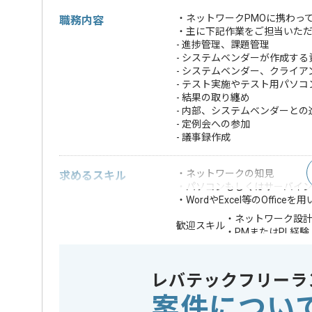
・ネットワークPMOに携わっ
職務内容
・主に下記作業をご担当いた
- 進捗管理、課題管理
- システムベンダーが作成す
- システムベンダー、クライ
- テスト実施やテスト用パソ
- 結果の取り纏め
- 内部、システムベンダーと
- 定例会への参加
- 議事録作成
・ネットワークの知見
求めるスキル
・パソコンもしくはサーバイ
・WordやExcel等のOffice
・ネットワーク設
歓迎スキル
・PMまたはPL経験
※上記に似た経験やスキルをお持ち
レバテックフリーラ
業務内容
ベンダー
この案件のポイント
案件につい
特徴
参画実績あり