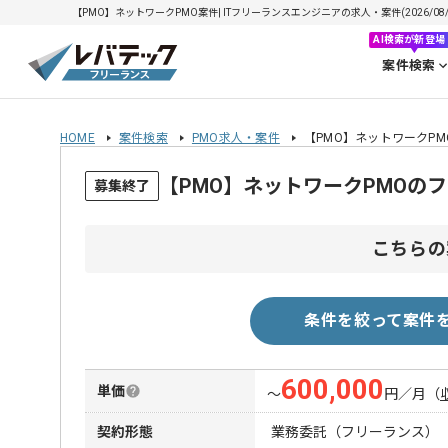
【PMO】ネットワークPMO案件| ITフリーランスエンジニアの求人・案件(2026/08/
AI検索が新登場
案件検索
HOME
案件検索
PMO求人・案件
【PMO】ネットワークPM
【PMO】ネットワークPMOの
募集終了
こちらの
条件を絞って案件
600,000
単価
〜
円／月
（
契約形態
業務委託（フリーランス）