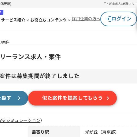
08更新)
IT・Web求人/転職
フリ
！
ログイン
採用企業の方へ
サービス紹介
お役立ちコンテンツ
O案件
フリーランス求人・案件
案件は募集期間が終了しました
を探す
似た案件を提案してもらう
収支シミュレーション
）
最寄り駅
光が丘（東京都）