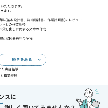
ていただきます。
だきます。
る資料(基本設計書、詳細設計書、作業計画書)のレビュー
アントとの作業調整
コン貸し出しに関する文章の作成
の進捗定例会資料の準備
続きをみる
ンフラの設計または構築経験
を用いた実務経験
計と構築経験
であれば申し込み可能なケースもございます！まずはお気軽にご相談ください！
ンスに
コントロール
て
 , 20代活躍中 , 30代活躍中