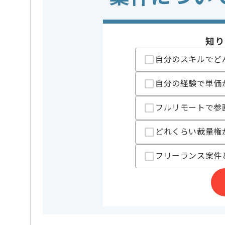
精算条件
有
精算・お支払い
精算基準時間
140時間
知り
支払いサイト
15日
自分のスキルでど
自分の経験で単価
担当者より
レバテックでの実績がある企業の案件でございます。
フルリモートで参
PMOの経験を活かすことができます。
どれくらい裁量権
複数案件を保有している企業ですので、
ご経験と実績に応じて別案件のご提案も差し上げる場
新しいアイディアや技術を積極的に導入し、
フリーランス案件
経験豊富なメンバーと成長が出来る環境でございます
スキルアップされたい方、長期的に参画されたい方に