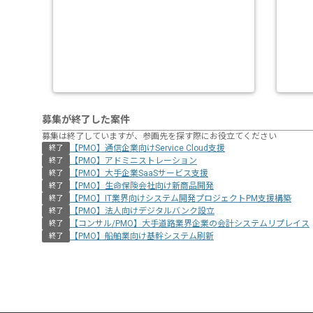
募集が終了した案件
募集は終了していますが、参画先を探す際にお役立てください
【PMO】通信企業向けService Cloud支援
終了
【PMO】アドミニストレーション
終了
【PMO】大手企業SaaSサービス支援
終了
【PMO】生命保険会社向け新商品開発
終了
【PMO】IT業界向けシステム開発プロジェクトPM支援構築
終了
【PMO】法人向けデジタルバンク設立
終了
【コンサル/PMO】大手道路業界企業の会計システムリプレイス
終了
【PMO】船舶業向け基幹システム刷新
終了