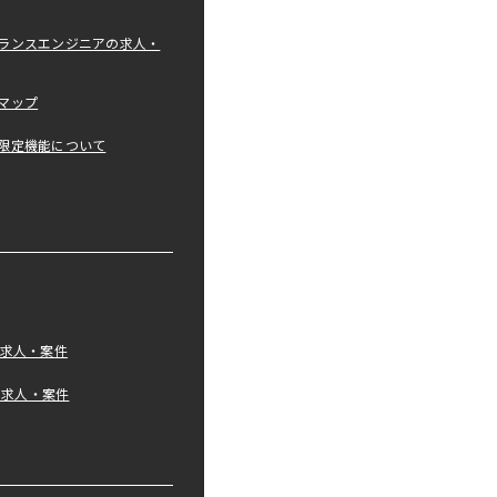
ランスエンジニアの求人・
マップ
限定機能について
の求人・案件
tの求人・案件