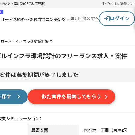
求人・案件(2026/08/07更新)
IT・Web求人/転職
フリ
！
ログイン
採用企業の方へ
サービス紹介
お役立ちコンテンツ
融系グローバルインフラ環境設計案件
ローバルインフラ環境設計のフリーランス求人・案件
案件は募集期間が終了しました
を探す
似た案件を提案してもらう
収支シミュレーション
）
最寄り駅
六本木一丁目（東京都）