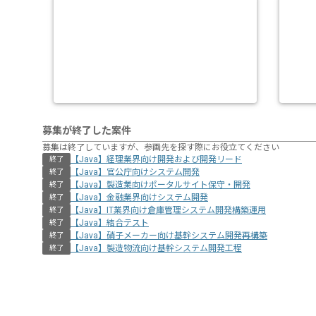
募集が終了した案件
募集は終了していますが、参画先を探す際にお役立てください
【Java】経理業界向け開発および開発リード
終了
【Java】官公庁向けシステム開発
終了
【Java】製造業向けポータルサイト保守・開発
終了
【Java】金融業界向けシステム開発
終了
【Java】IT業界向け倉庫管理システム開発構築運用
終了
【Java】結合テスト
終了
【Java】硝子メーカー向け基幹システム開発再構築
終了
【Java】製造物流向け基幹システム開発工程
終了