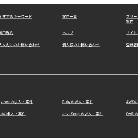
おすすめキーワード
案件一覧
フリー
案件
利用規約
ヘルプ
サイト
法人向けのお問い合わせ
個人様のお問い合わせ
登録者
Pythonの求人・案件
Rubyの求人・案件
AWS
C#の求人・案件
JavaScriptの求人・案件
Swif