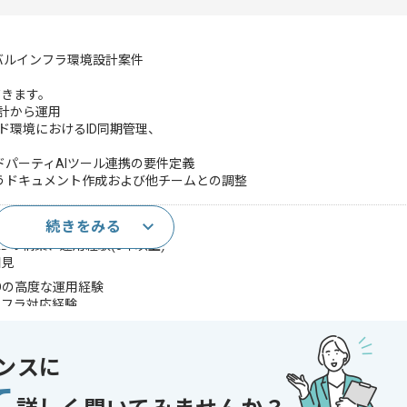
ーバルインフラ環境設計案件
だきます。
設計から運用
ド環境におけるID同期管理、
パーティAIツール連携の要件定義
うドキュメント作成および他チームとの調整
続きをみる
経験(3年以上)
プレADの構築、運用経験(5年以上)
知見
ra IDの高度な運用経験
ンフラ対応経験
であれば申し込み可能なケースもございます！まずはお気軽にご相談ください！
ンスに
Server
て