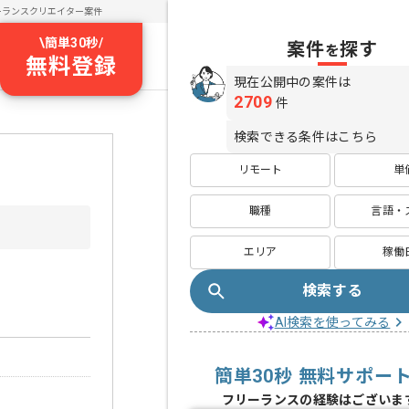
ーランスクリエイター案件
\
簡単30秒
/
案件
探す
を
無料登録
現在公開中の案件は
2709
件
検索できる条件はこちら
リモート
単
職種
言語・
エリア
稼働
検索する
AI検索を使ってみる
簡単30秒 無料サポー
フリーランスの経験はございま