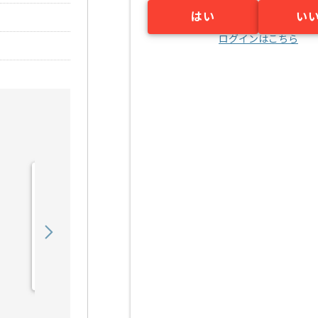
はい
い
ログインはこちら
【Java】建設業向け販売
管理システム開発の求人・
案件
550,000
〜
円／月
業務委託
錦糸町（東京都）