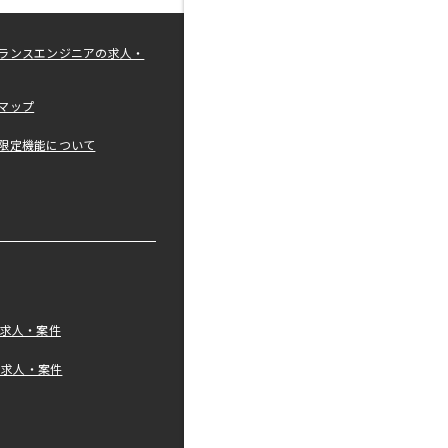
ランスエンジニアの求人・
マップ
限定機能について
の求人・案件
tの求人・案件