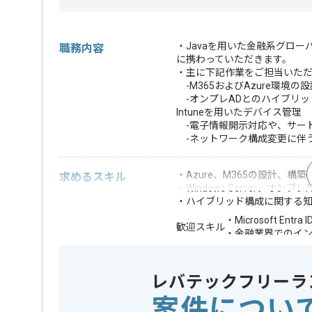
・Javaを用いた金融系グロ
職務内容
に携わっていただきます。
・主に下記作業をご担当いた
-M365およびAzure環境の
-オンプレADとのハイブリッ
Intuneを用いたデバイス管理
-電子情報開示対応や、サード
-ネットワーク構成変更に伴
・Azure、M365の設計、構築
求めるスキル
・Windows Server、オン
・ハイブリッド構成に関する
・Microsoft Ent
歓迎スキル
・金融業界でのイ
※上記に似た経験やスキルをお持ち
レバテックフリーラ
OS
この案件で扱う技術
Windows 
案件につい