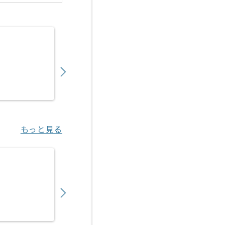
【Java】建設業向け販売管理システム開発の
550,000
〜
円／月
業務委託
錦糸町（東京都）
もっと見る
【Java】金融系向けシステム開発の求人・案
650,000
〜
円／月
業務委託
中野（東京都）