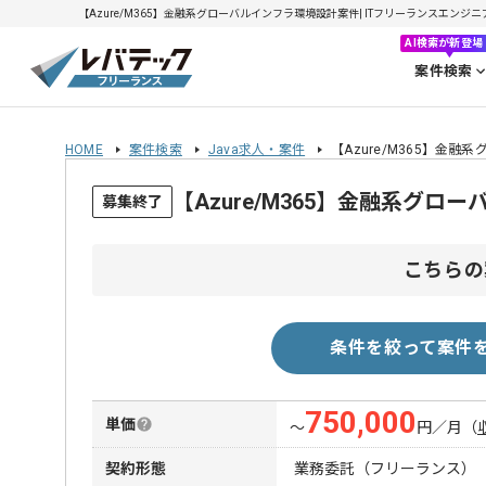
【Azure/M365】金融系グローバルインフラ環境設計案件| ITフリーランスエンジニアの
AI検索が新登場
案件検索
HOME
案件検索
Java求人・案件
【Azure/M365】金
【Azure/M365】金融系グ
募集終了
こちらの
条件を絞って案件
750,000
単価
〜
円／月
（
契約形態
業務委託（フリーランス）