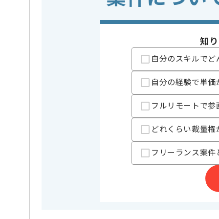
業界
証券
この案件のポイント
業務内容
システム開
特徴
20代活躍中
知り
自分のスキルでど
担当者より
自分の経験で単価
プロダクト開発、Webアプリケーション開発、VR等先
を展開している企業でございます。
フルリモートで参
今回は金融系グローバルインフラ環境設計案件に携わ
Javaを用いた実務経験を活かしたい方にお勧めです。
どれくらい裁量権
基本的には常駐での作業を見込んでおります。
フリーランス案件