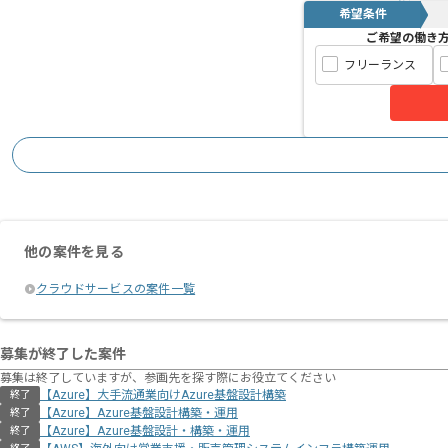
希望条件
ご希望の働き
フリーランス
他の案件を見る
クラウドサービスの案件一覧
募集が終了した案件
募集は終了していますが、参画先を探す際にお役立てください
【Azure】大手流通業向けAzure基盤設計構築
終了
【Azure】Azure基盤設計構築・運用
終了
【Azure】Azure基盤設計・構築・運用
終了