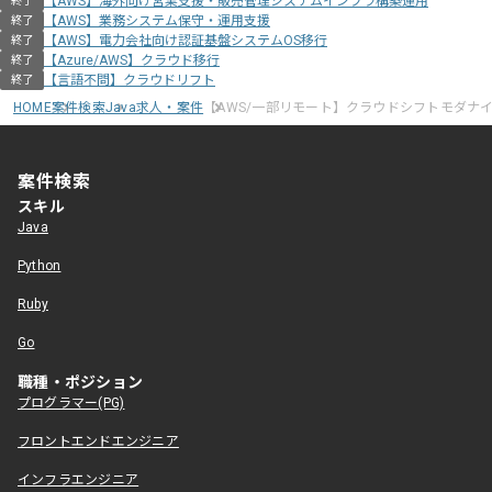
【AWS】海外向け営業支援・販売管理システムインフラ構築運用
終了
【AWS】業務システム保守・運用支援
終了
【AWS】電力会社向け認証基盤システムOS移行
終了
【Azure/AWS】クラウド移行
終了
【言語不問】クラウドリフト
終了
HOME
案件検索
Java求人・案件
【AWS/一部リモート】クラウドシフトモダナ
案件検索
スキル
Java
Python
Ruby
Go
職種・ポジション
プログラマー(PG)
フロントエンドエンジニア
インフラエンジニア