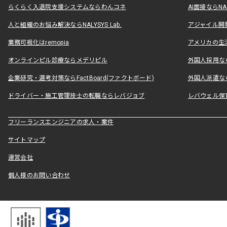
らくらく入退院支援システムならわんコネ
AI面接ならNAL
人と組織のお悩み解決ならNALYSYS Lab.
アジャイル開発なら
業務可視化はremopia
アメリカの生活
オンラインピル診療ならメデリピル
外国人採用ならLe
企業研究・選考対策ならFactBoard(ファクトボード)
外国人派遣なら
ドライバー・施工管理技士の転職ならレバジョブ
レバウェル保
フリーランスエンジニアの求人・案件
サイトマップ
運営会社
個人様のお問い合わせ