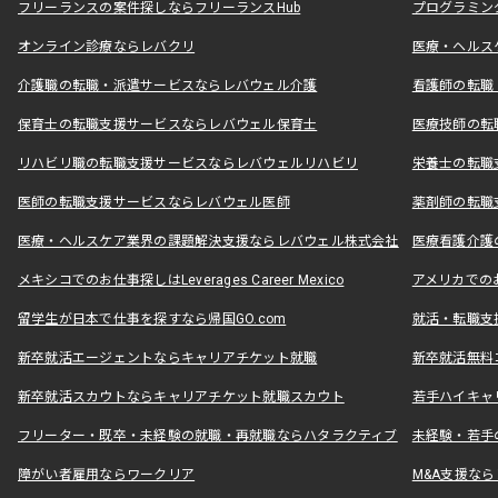
フリーランスの案件探しならフリーランスHub
プログラミン
オンライン診療ならレバクリ
医療・ヘルス
介護職の転職・派遣サービスならレバウェル介護
看護師の転職
保育士の転職支援サービスならレバウェル保育士
医療技師の転
リハビリ職の転職支援サービスならレバウェルリハビリ
栄養士の転職
医師の転職支援サービスならレバウェル医師
薬剤師の転職
医療・ヘルスケア業界の課題解決支援ならレバウェル株式会社
医療看護介護の
メキシコでのお仕事探しはLeverages Career Mexico
アメリカでのお仕事
留学生が日本で仕事を探すなら帰国GO.com
就活・転職支
新卒就活エージェントならキャリアチケット就職
新卒就活無料
新卒就活スカウトならキャリアチケット就職スカウト
若手ハイキャ
フリーター・既卒・未経験の就職・再就職ならハタラクティブ
未経験・若手
障がい者雇用ならワークリア
M&A支援な