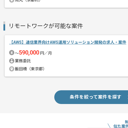
烏丸（京都府）
めです。
基本的には、常駐とリモートのハイブリ
リモートワークが可能な案件
【AWS】通信業界向けAWS運用ソリューション開発の求人・案件
590,000
〜
円／月
業務委託
飯田橋（東京都）
条件を絞って案件を探す
似た案