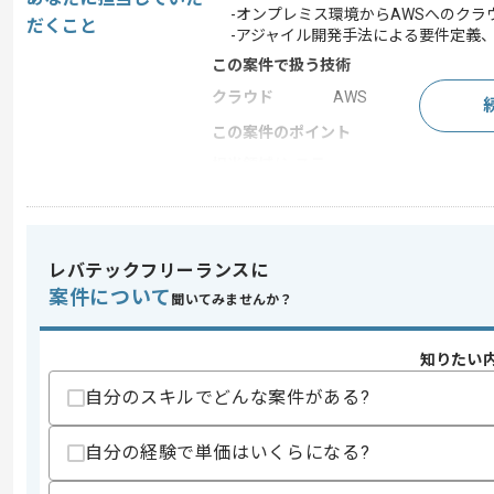
-オンプレミス環境からAWSへのクラ
だくこと
-アジャイル開発手法による要件定義、
この案件で扱う技術
クラウド
AWS
この案件のポイント
担当領域/システ
クラウドサービス
ム
特徴
20代活躍中 , 30代活
レバテックフリーランスに
案件について
求めるスキル
聞いてみませんか？
スキル
・Javaを用いたシステム開発の実務経験
・AWSを用いたクラウド環境での開発
知りたい
・アジャイル開発プロジェクトへの参画
・要件定義から作業終了までの一連の工
自分のスキルでどんな案件がある?
・システムのモダナイゼーションに関す
自分の経験で単価はいくらになる?
スキルに不安がある方へ
上記に似た経験やスキルをお持ちであれば申