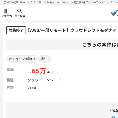
【AWS/一部リモート】クラウドシフトモダナイゼーション開発案件| ITフリーランスエンジニアの求人
企業の方
案件検索
【AWS/一部リモート】クラウドシフトモダナ
募集終了
こちらの案件は
オンライン商談OK
週5日
単価
65
万
〜
円／月
職種
クラウドエンジニア
言語
Java
あ