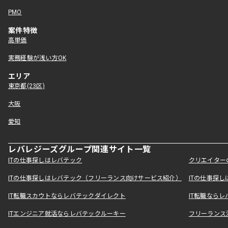
PMO
案件特徴
高単価
実務経験が浅い方OK
エリア
東京都(23区)
大阪
愛知
レバレジーズグループ関連サイト一覧
ITの仕事探しはレバテック
クリエイター
ITの仕事探しはレバテック（フリーランス向けサービス紹介）
ITの仕事探
IT転職スカウトならレバテックダイレクト
IT転職なら
ITエンジニア就活ならレバテックルーキー
フリーランス