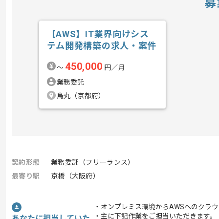
募
【AWS】IT業界向けシス
テム開発構築の求人・案件
450,000
〜
円／月
業務委託
烏丸（京都府）
契約形態
業務委託（フリーランス）
最寄り駅
京橋（大阪府）
・オンプレミス環境からAWSへのクラ
・主に下記作業をご担当いただきます。
あなたに担当していた