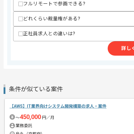
フルリモートで参画できる?
どれくらい裁量権がある?
精算条件
有
精算・お支払い
精算基準時間
140時間〜180時間
正社員求人との違いは?
支払いサイト
15日
詳し
商談回数
1回
その他募集要項
募集人数
1人
作業開始日
2026/09/01
条件が似ている案件
【AWS】IT業界向けシステム開発構築の求人・案件
組込みソフトウェアおよびハードウェア
エージェントからのコ
450,000
〜
円／月
メント
クラウドシフトモダナイゼーション開発
業務委託
オンプレミス環境からAWSへのクラウ