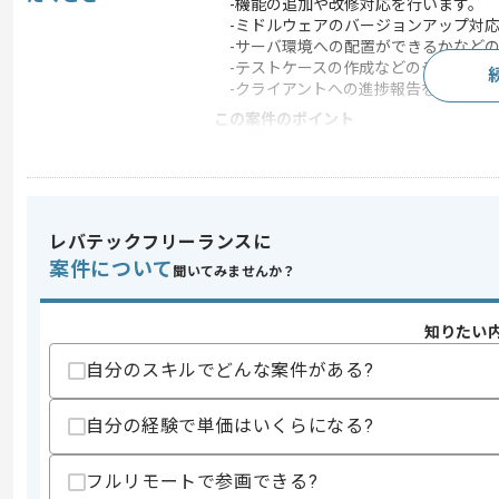
-機能の追加や改修対応を行います。
-ミドルウェアのバージョンアップ対応
-サーバ環境への配置ができるかなどの
-テストケースの作成などのテスト対応
-クライアントへの進捗報告を行います
この案件のポイント
業界
銀行
業務内容
アプリ開発 , システム
特徴
20代活躍中 , 30代活躍
レバテックフリーランスに
案件について
聞いてみませんか？
求めるスキル
スキル
知りたい
・Javaを用いた開発の経験
・要件定義から実装までの全工程に携わ
自分のスキルでどんな案件がある?
・APIの実装や外部連携の経験
・Gitを使用したチームでの開発経験
・AWS環境下での開発経験
自分の経験で単価はいくらになる?
歓迎スキル
フルリモートで参画できる?
・ミドルウェアの更改やバージョンアッ