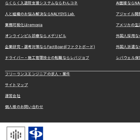
らくらく入退院支援システムならわんコネ
AI面接ならNAL
人と組織のお悩み解決ならNALYSYS Lab.
アジャイル開発なら
業務可視化はremopia
アメリカの生活
オンラインピル診療ならメデリピル
外国人採用ならLe
企業研究・選考対策ならFactBoard(ファクトボード)
外国人派遣なら
ドライバー・施工管理技士の転職ならレバジョブ
レバウェル保
フリーランスエンジニアの求人・案件
サイトマップ
運営会社
個人様のお問い合わせ