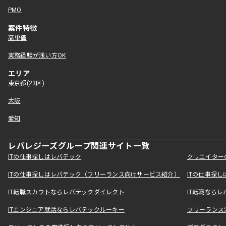
PMO
案件特徴
高単価
実務経験が浅い方OK
エリア
東京都(23区)
大阪
愛知
レバレジーズグループ関連サイト一覧
ITの仕事探しはレバテック
クリエイター
ITの仕事探しはレバテック（フリーランス向けサービス紹介）
ITの仕事探
IT転職スカウトならレバテックダイレクト
IT転職なら
ITエンジニア就活ならレバテックルーキー
フリーランス