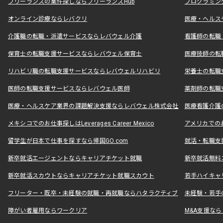
フリーランスの案件探しならフリーランスHub
プログラミン
オンライン診療ならレバクリ
医療・ヘルス
介護職の転職・派遣サービスならレバウェル介護
看護師の転職
保育士の転職支援サービスならレバウェル保育士
医療技師の転
リハビリ職の転職支援サービスならレバウェルリハビリ
栄養士の転職
医師の転職支援サービスならレバウェル医師
薬剤師の転職
医療・ヘルスケア業界の課題解決支援ならレバウェル株式会社
医療看護介護の
メキシコでのお仕事探しはLeverages Career Mexico
アメリカでのお仕事
留学生が日本で仕事を探すなら帰国GO.com
就活・転職支
新卒就活エージェントならキャリアチケット就職
新卒就活無料
新卒就活スカウトならキャリアチケット就職スカウト
若手ハイキャ
フリーター・既卒・未経験の就職・再就職ならハタラクティブ
未経験・若手
障がい者雇用ならワークリア
M&A支援な