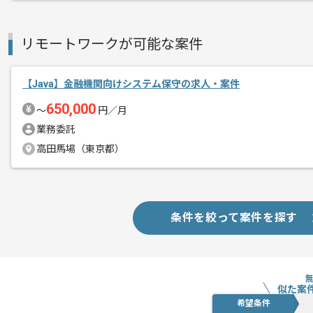
銀行向けスマホアプリのサービスを展開
リモートワークが可能な案件
エージェントからのコ
メント
システム開発案件に携わっていただきま
【Java】金融機関向けシステム保守の求人・案件
Javaなご経験を活かしたい方にお勧め
650,000
〜
円／月
基本的にはフルリモートでの作業を見込
業務委託
高田馬場（東京都）
条件を絞って案件を探す
似た案
希望条件