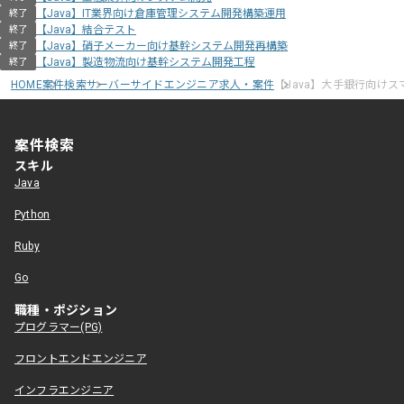
【Java】IT業界向け倉庫管理システム開発構築運用
終了
【Java】結合テスト
終了
【Java】硝子メーカー向け基幹システム開発再構築
終了
【Java】製造物流向け基幹システム開発工程
終了
HOME
案件検索
サーバーサイドエンジニア求人・案件
【Java】大手銀行向け
案件検索
スキル
Java
Python
Ruby
Go
職種・ポジション
プログラマー(PG)
フロントエンドエンジニア
インフラエンジニア