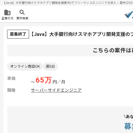
【Java】大手銀行向けスマホアプリ開発支援案件| ITフリーランスエンジニアの求人・案件(2026/
企業の方
案件検索
【Java】大手銀行向けスマホアプリ開発支援の
募集終了
こちらの案件は
オンライン商談OK
週5日
単価
65
万
〜
円／月
職種
サーバーサイドエンジニア
あ
募