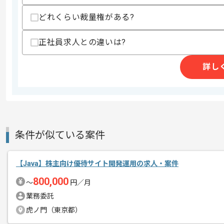
・スマホアプリ関連プロジェクトへの参
・AIツールを活用した開発経験
どれくらい裁量権がある?
・テストケース作成やテストコード生成
・技術的な調査や検証を行った経験
正社員求人との違いは?
スキルに不安がある方へ
上記に似た経験やスキルをお持ちであれば申
詳し
精算条件
精算・お支払い
精算基準時間
120時間〜160時間
条件が似ている案件
支払いサイト
15日
【Java】株主向け優待サイト開発運用の求人・案件
商談回数
1回
800,000
〜
円／月
その他募集要項
募集人数
1人
業務委託
作業開始日
2026/05/01
虎ノ門（東京都）