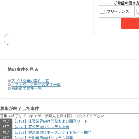
ご希望の働き
フリーランス
他の案件を見る
アプリ開発の案件一覧
ソフトウェア開発の案件一覧
東京都の案件一覧
募集が終了した案件
募集は終了していますが、参画先を探す際にお役立てください
【Java】経理業界向け開発および開発リード
終了
【Java】官公庁向けシステム開発
終了
【Java】製造業向けポータルサイト保守・開発
終了
【Java】金融業界向けシステム開発
終了