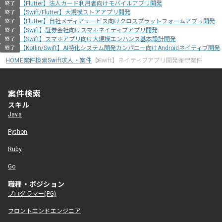
【Flutter】法人カード利用者向けモバイルアプリ開発
終了
【Swift/Flutter】大規模ストアアプリ開発
終了
【Flutter】自社メディアサービス向けクロスプラットフォームアプリ開発
終了
【Swift】証券会社向けスマホネイティブアプリ開発
終了
【Swift】スマホアプリ向け大規模エンハンス基本設計開発
終了
【Kotlin/Swift】AI特化システム開発カンパニー向けAndroidネイティブ開発
終了
HOME
案件検索
Swift求人・案件
【Swift】ネイティブアプリ開発保守案件
案件検索
スキル
Java
Python
Ruby
Go
職種・ポジション
プログラマー(PG)
フロントエンドエンジニア