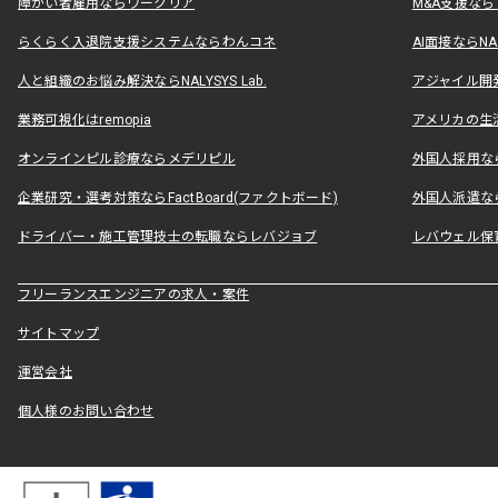
障がい者雇用ならワークリア
M&A支援な
らくらく入退院支援システムならわんコネ
AI面接ならNAL
人と組織のお悩み解決ならNALYSYS Lab.
アジャイル開発なら
業務可視化はremopia
アメリカの生活
オンラインピル診療ならメデリピル
外国人採用ならLe
企業研究・選考対策ならFactBoard(ファクトボード)
外国人派遣なら
ドライバー・施工管理技士の転職ならレバジョブ
レバウェル保
フリーランスエンジニアの求人・案件
サイトマップ
運営会社
個人様のお問い合わせ