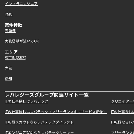
インフラエンジニア
PMO
案件特徴
高単価
実務経験が浅い方OK
エリア
東京都(23区)
大阪
愛知
レバレジーズグループ関連サイト一覧
ITの仕事探しはレバテック
クリエイター
ITの仕事探しはレバテック（フリーランス向けサービス紹介）
ITの仕事探
IT転職スカウトならレバテックダイレクト
IT転職なら
ITエンジニア就活ならレバテックルーキー
フリーランス