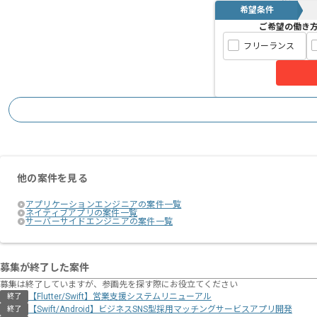
希望条件
ご希望の働き
フリーランス
他の案件を見る
アプリケーションエンジニアの案件一覧
ネイティブアプリの案件一覧
サーバーサイドエンジニアの案件一覧
募集が終了した案件
募集は終了していますが、参画先を探す際にお役立てください
【Flutter/Swift】営業支援システムリニューアル
終了
【Swift/Android】ビジネスSNS型採用マッチングサービスアプリ開発
終了