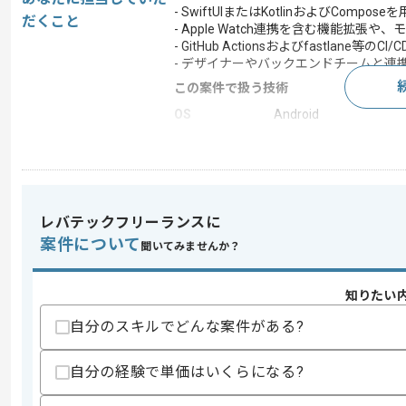
- SwiftUIまたはKotlinおよびCom
だくこと
- Apple Watch連携を含む機能拡
- GitHub Actionsおよびfastla
- デザイナーやバックエンドチームと連携
この案件で扱う技術
OS
Android
開発ツール
Git
この案件のポイント
業務内容
ネイティブアプリ
レバテックフリーランスに
担当領域/システ
スマートフォンアプリ
ム
案件について
聞いてみませんか？
特徴
新規立ち上げ , 20代活躍
知りたい
自分のスキルでどんな案件がある?
求めるスキル
スキル
・SwiftUIまたはJetpack Compos
自分の経験で単価はいくらになる?
・BLE連携機能の開発、実装実務経験
・GitおよびGitHubを利用したチーム