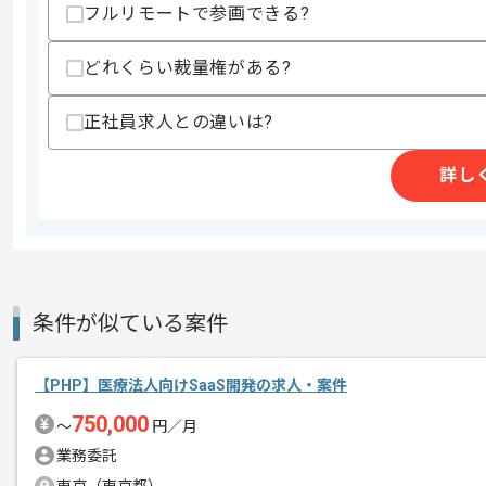
・CI/CDツールを用いた保守、改善の実
フルリモートで参画できる?
歓迎スキル
どれくらい裁量権がある?
・Apple Watch向けアプリの開発経験
・Swift ConcurrencyやKotlin F
・高トラフィックユーザー向けアプリの
正社員求人との違いは?
スキルに不安がある方へ
詳し
上記に似た経験やスキルをお持ちであれば申
商談回数
1回
その他募集要項
募集人数
1人
条件が似ている案件
作業開始日
2026/05/01
【PHP】医療法人向けSaaS開発の求人・案件
750,000
制御機器事業、ヘルスケア事業、社会シ
〜
円／月
エージェントからのコ
業務委託
メント
ネイティブアプリ開発保守案件に携わっ