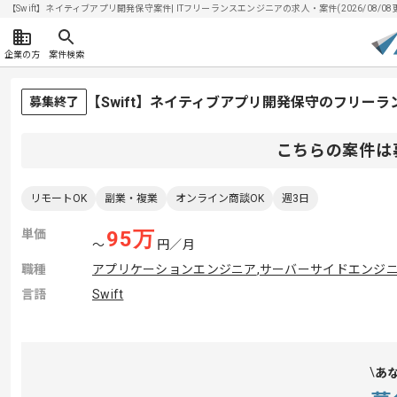
【Swift】ネイティブアプリ開発保守案件| ITフリーランスエンジニアの求人・案件(2026/08/08
企業の方
案件検索
【Swift】ネイティブアプリ開発保守のフリー
募集終了
こちらの案件は
リモートOK
副業・複業
オンライン商談OK
週3日
単価
95
万
〜
円／月
職種
アプリケーションエンジニア
,
サーバーサイドエンジ
言語
Swift
あ