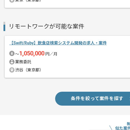
東京（東京都）
SwiftUIまたはKotlinおよびCom
基本的にはフルリモートでの作業を見込
リモートワークが可能な案件
【Swift/Ruby】飲食店検索システム開発の求人・案件
1,050,000
〜
円／月
業務委託
渋谷（東京都）
条件を絞って案件を探す
似た案