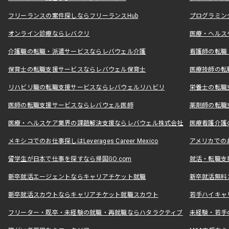
フリーランスの案件探しならフリーランスHub
プログラミン
オンライン診療ならレバクリ
医療・ヘルス
介護職の転職・派遣サービスならレバウェル介護
看護師の転職
保育士の転職支援サービスならレバウェル保育士
医療技師の転
リハビリ職の転職支援サービスならレバウェルリハビリ
栄養士の転職
医師の転職支援サービスならレバウェル医師
薬剤師の転職
医療・ヘルスケア業界の課題解決支援ならレバウェル株式会社
医療看護介護の
メキシコでのお仕事探しはLeverages Career Mexico
アメリカでのお仕事
留学生が日本で仕事を探すなら帰国GO.com
就活・転職支
新卒就活エージェントならキャリアチケット就職
新卒就活無料
新卒就活スカウトならキャリアチケット就職スカウト
若手ハイキャ
フリーター・既卒・未経験の就職・再就職ならハタラクティブ
未経験・若手