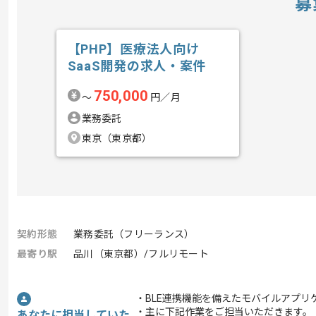
募
【PHP】医療法人向け
SaaS開発の求人・案件
750,000
〜
円／月
業務委託
東京（東京都）
契約形態
業務委託（フリーランス）
最寄り駅
品川（東京都）/フルリモート
・BLE連携機能を備えたモバイルアプ
・主に下記作業をご担当いただきます。
あなたに担当していた