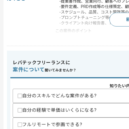
-提案書作成、営業同行、顧客へのプレ
-要件定義、PRD作成等の仕様策定、
-スケジュール、品質、コスト管理等の
-プロンプトチューニング等の生成AI
-クライアント向け報告書、ドキュメン
この案件のポイント
業務内容
ベンダーコントロール
特徴
20代活躍中 , 30代活躍
レバテックフリーランスに
案件について
求めるスキル
聞いてみませんか？
スキル
・下記いずれかの経験
-作業分析、BPR、改善提案などの開発
知りたい
-AI または 機械学習、データ分析、BI
-AXの戦略立案、ロードマップ作成
自分のスキルでどんな案件がある?
・AIに関する知見や実務経験
歓迎スキル
自分の経験で単価はいくらになる?
・開実務発経験
・SaaSプロダクトのプリセールス、導
フルリモートで参画できる?
・事業開発、新規事業立ち上げの経験