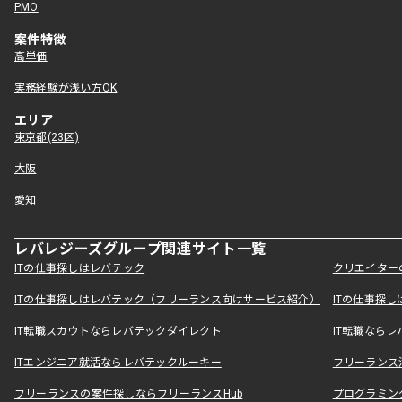
PMO
案件特徴
高単価
実務経験が浅い方OK
エリア
東京都(23区)
大阪
愛知
レバレジーズグループ関連サイト一覧
ITの仕事探しはレバテック
クリエイター
ITの仕事探しはレバテック（フリーランス向けサービス紹介）
ITの仕事探
IT転職スカウトならレバテックダイレクト
IT転職なら
ITエンジニア就活ならレバテックルーキー
フリーランス
フリーランスの案件探しならフリーランスHub
プログラミン