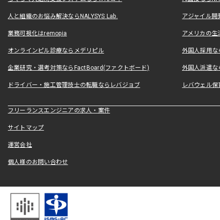
人と組織のお悩み解決ならNALYSYS Lab.
アジャイル開発なら
業務可視化はremopia
アメリカの生活
オンラインピル診療ならメデリピル
外国人採用ならLe
企業研究・選考対策ならFactBoard(ファクトボード)
外国人派遣なら
ドライバー・施工管理技士の転職ならレバジョブ
レバウェル保
フリーランスエンジニアの求人・案件
サイトマップ
運営会社
個人様のお問い合わせ