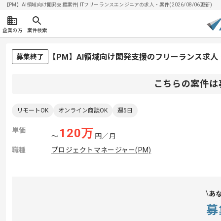
【PM】AI領域向け開発支援案件| ITフリーランスエンジニアの求人・案件(2026/08/06更新)
企業の方
案件検索
【PM】AI領域向け開発支援のフリーランス求人
募集終了
こちらの案件は
リモートOK
オンライン商談OK
週5日
単価
120
万
〜
円／月
職種
プロジェクトマネージャー(PM)
あ
募