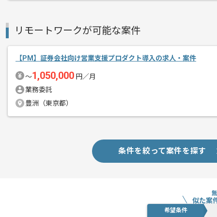
基本的には一部リモートでの作業を見込
リモートワークが可能な案件
【PM】証券会社向け営業支援プロダクト導入の求人・案件
1,050,000
〜
円／月
業務委託
豊洲（東京都）
条件を絞って案件を探す
似た案
希望条件