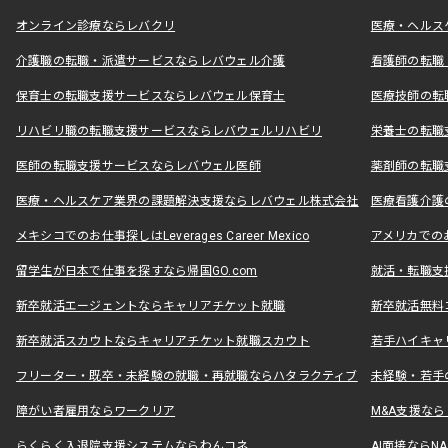
オンライン診療ならレバクリ
医療・ヘルス
介護職の転職・派遣サービスならレバウェル介護
看護師の転職
保育士の転職支援サービスならレバウェル保育士
医療技師の転
リハビリ職の転職支援サービスならレバウェルリハビリ
栄養士の転職
医師の転職支援サービスならレバウェル医師
薬剤師の転職
医療・ヘルスケア業界の課題解決支援ならレバウェル株式会社
医療看護介護の
メキシコでのお仕事探しはLeverages Career Mexico
アメリカでのお仕事
留学生が日本で仕事を探すなら帰国GO.com
就活・転職支
新卒就活エージェントならキャリアチケット就職
新卒就活無料
新卒就活スカウトならキャリアチケット就職スカウト
若手ハイキャ
フリーター・既卒・未経験の就職・再就職ならハタラクティブ
未経験・若手
障がい者雇用ならワークリア
M&A支援な
らくらく入退院支援システムならわんコネ
AI面接ならNAL