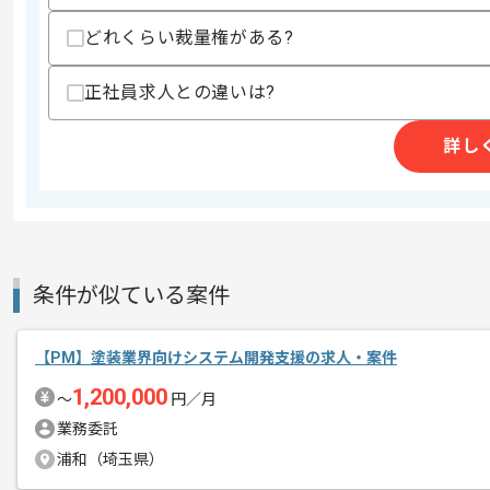
・マーケティング戦略立案、データアナ
どれくらい裁量権がある?
スキルに不安がある方へ
上記に似た経験やスキルをお持ちであれば申
正社員求人との違いは?
詳し
商談回数
2回
その他募集要項
募集人数
1人
作業開始日
2026/04/28
条件が似ている案件
システムインテグレーション事業、有料
エージェントからのコ
【PM】塗装業界向けシステム開発支援の求人・案件
を展開している企業でございます。
メント
1,200,000
今回はAI領域向け開発支援案件に携わっ
〜
円／月
業務委託
PM経験を活かしたい方にお勧めです。
浦和（埼玉県）