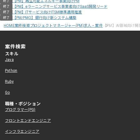
【PM】再生可能エネルギー事業向けPM
終了
【PM】eラーニングサービス事業者向けSaaS開発リード
終了
【PM】ITサービス向けITSM標準適用推進
終了
【PM/PMO】銀行向け新システム構築
終了
HOME
案件検索
プロジェクトマネージャー(PM)求人・案件
【PM】AI領域向け
案件検索
スキル
Java
Python
Ruby
Go
職種・ポジション
プログラマー(PG)
フロントエンドエンジニア
インフラエンジニア