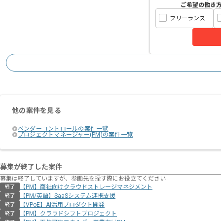
ご希望の働き
フリーランス
他の案件を見る
ベンダーコントロールの案件一覧
プロジェクトマネージャー(PM)の案件一覧
募集が終了した案件
募集は終了していますが、参画先を探す際にお役立てください
【PM】商社向けクラウドストレージマネジメント
終了
【PM/英語】SaaSシステム連携支援
終了
【VPoE】AI活用プロダクト開発
終了
【PM】クラウドシフトプロジェクト
終了