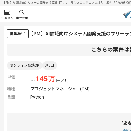
【PM】AI領域向けシステム開発支援案件| ITフリーランスエンジニアの求人・案件(2026/08/06
企業の方
案件検索
【PM】AI領域向けシステム開発支援のフリーラ
募集終了
こちらの案件は
オンライン商談OK
週5日
単価
145
万
〜
円／月
職種
プロジェクトマネージャー(PM)
言語
Python
あ