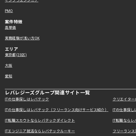
インフラエンジニア
PMO
案件特徴
高単価
実務経験が浅い方OK
エリア
東京都(23区)
大阪
愛知
レバレジーズグループ関連サイト一覧
ITの仕事探しはレバテック
クリエイター
ITの仕事探しはレバテック（フリーランス向けサービス紹介）
ITの仕事探
IT転職スカウトならレバテックダイレクト
IT転職なら
ITエンジニア就活ならレバテックルーキー
フリーランス