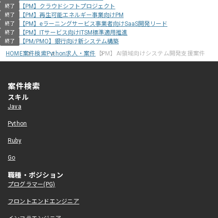
【PM】クラウドシフトプロジェクト
終了
【PM】再生可能エネルギー事業向けPM
終了
【PM】eラーニングサービス事業者向けSaaS開発リード
終了
【PM】ITサービス向けITSM標準適用推進
終了
【PM/PMO】銀行向け新システム構築
終了
HOME
案件検索
Python求人・案件
【PM】AI領域向けシステム開発支援案件
案件検索
スキル
Java
Python
Ruby
Go
職種・ポジション
プログラマー(PG)
フロントエンドエンジニア