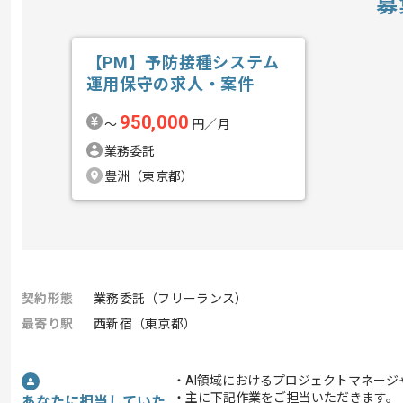
募
【PM】予防接種システム
運用保守の求人・案件
950,000
〜
円／月
業務委託
豊洲（東京都）
契約形態
業務委託（フリーランス）
最寄り駅
西新宿（東京都）
・AI領域におけるプロジェクトマネージ
・主に下記作業をご担当いただきます。
あなたに担当していた