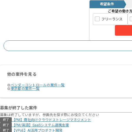
希望条件
ご希望の働き
フリーランス
他の案件を見る
ベンダーコントロールの案件一覧
東京都の案件一覧
募集が終了した案件
募集は終了していますが、参画先を探す際にお役立てください
【PM】商社向けクラウドストレージマネジメント
終了
【PM/英語】SaaSシステム連携支援
終了
【VPoE】AI活用プロダクト開発
終了