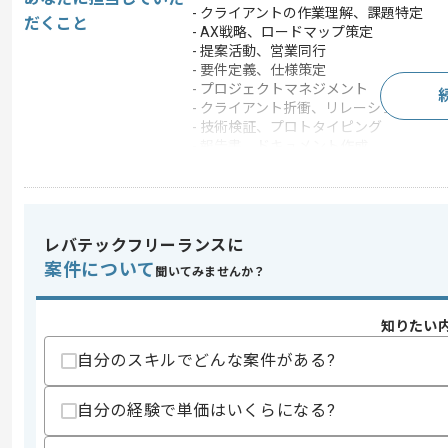
- クライアントの作業理解、課題特定
だくこと
- AX戦略、ロードマップ策定
- 提案活動、営業同行
- 要件定義、仕様策定
- プロジェクトマネジメント
- クライアント折衝、リレーション構築
- 技術検証、プロトタイピング
- 報告書、ドキュメント作成
この案件のポイント
業務内容
ベンダーコントロール 
特徴
参画実績あり , 20代活躍
レバテックフリーランスに
案件について
聞いてみませんか？
求めるスキル
知りたい
スキル
・開発案件におけるPMまたはコンサル
・AX(AI Transformation)の戦略立案経
自分のスキルでどんな案件がある?
・AIツールを活用した開発または作業効
・エンジニア経験(ローコード可)
自分の経験で単価はいくらになる?
スキルに不安がある方へ