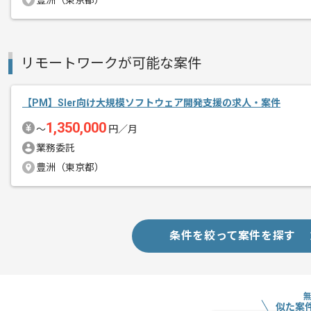
豊洲（東京都）
複数案件を保有している企業ですので、
ご経験と実績に応じて別案件のご提案も
新しいアイディアや技術を積極的に導入
リモートワークが可能な案件
経験豊富なメンバーと成長が出来る環境
スキルアップされたい方、長期的に参画
【PM】Sler向け大規模ソフトウェア開発支援の求人・案件
1,350,000
〜
円／月
業務委託
豊洲（東京都）
条件を絞って案件を探す
似た案