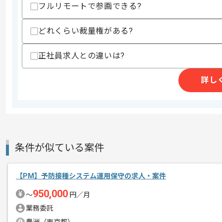
上記に似た経験やスキルをお持ちであれば申
フルリモートで参画できる?
どれくらい裁量権がある?
精算条件
有
正社員求人との違いは?
精算・お支払い
精算基準時間
140時間〜180時間
支払いサイト
15日
詳し
商談回数
2回
その他募集要項
募集人数
2人
条件が似ている案件
作業開始日
2026/04/28
【PM】予防接種システム運用保守の求人・案件
レバテックでの実績がある企業の案件で
950,000
〜
円／月
エージェントからのコ
業務委託
メント
PMの経験を活かすことができます。