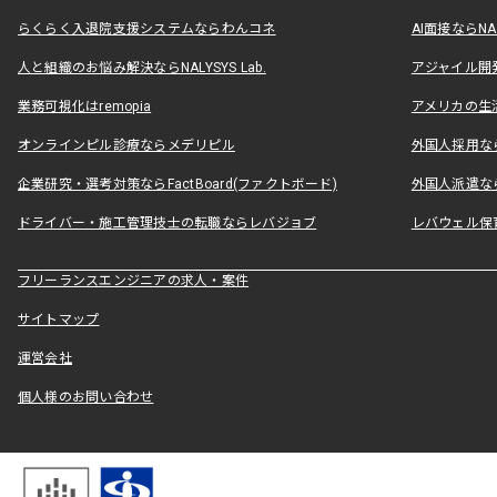
らくらく入退院支援システムならわんコネ
AI面接ならNAL
人と組織のお悩み解決ならNALYSYS Lab.
アジャイル開発なら
業務可視化はremopia
アメリカの生活
オンラインピル診療ならメデリピル
外国人採用ならLe
企業研究・選考対策ならFactBoard(ファクトボード)
外国人派遣なら
ドライバー・施工管理技士の転職ならレバジョブ
レバウェル保
フリーランスエンジニアの求人・案件
サイトマップ
運営会社
個人様のお問い合わせ