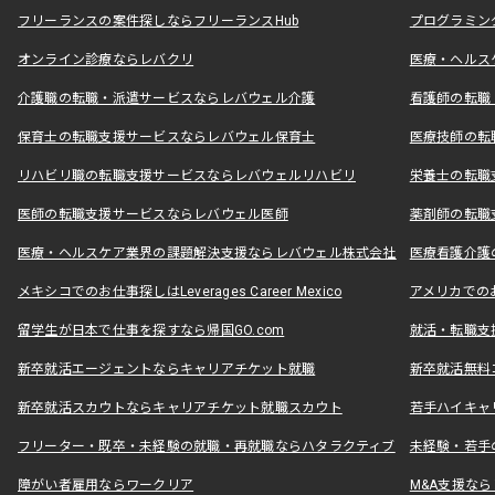
フリーランスの案件探しならフリーランスHub
プログラミン
オンライン診療ならレバクリ
医療・ヘルス
介護職の転職・派遣サービスならレバウェル介護
看護師の転職
保育士の転職支援サービスならレバウェル保育士
医療技師の転
リハビリ職の転職支援サービスならレバウェルリハビリ
栄養士の転職
医師の転職支援サービスならレバウェル医師
薬剤師の転職
医療・ヘルスケア業界の課題解決支援ならレバウェル株式会社
医療看護介護の
メキシコでのお仕事探しはLeverages Career Mexico
アメリカでのお仕事
留学生が日本で仕事を探すなら帰国GO.com
就活・転職支
新卒就活エージェントならキャリアチケット就職
新卒就活無料
新卒就活スカウトならキャリアチケット就職スカウト
若手ハイキャ
フリーター・既卒・未経験の就職・再就職ならハタラクティブ
未経験・若手
障がい者雇用ならワークリア
M&A支援な