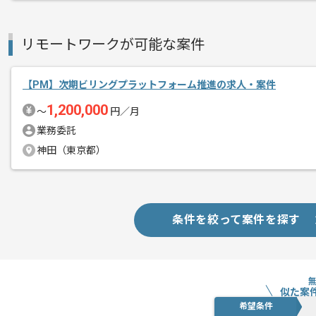
リモートワークが可能な案件
【PM】次期ビリングプラットフォーム推進の求人・案件
1,200,000
〜
円／月
業務委託
神田（東京都）
条件を絞って案件を探す
似た案
希望条件