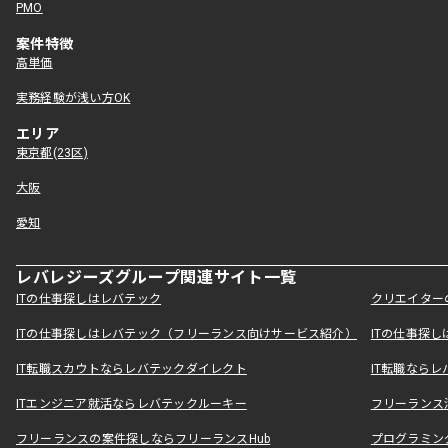
PMO
案件特徴
高単価
実務経験が浅い方OK
エリア
東京都(23区)
大阪
愛知
レバレジーズグループ関連サイト一覧
ITの仕事探しはレバテック
クリエイター
ITの仕事探しはレバテック（フリーランス向けサービス紹介）
ITの仕事探
IT転職スカウトならレバテックダイレクト
IT転職なら
ITエンジニア就活ならレバテックルーキー
フリーランス
フリーランスの案件探しならフリーランスHub
プログラミン