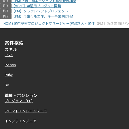
【PM/上流】AIエージェント基盤新規構築
終了
【VPoE】AI活用プロダクト開発
終了
【PM】クラウドシフトプロジェクト
終了
【PM】再生可能エネルギー事業向けPM
終了
HOME
案件検索
プロジェクトマネージャー(PM)求人・案件
【PM】製造業向け
案件検索
スキル
Java
Python
Ruby
Go
職種・ポジション
プログラマー(PG)
フロントエンドエンジニア
インフラエンジニア