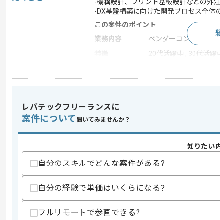
-機構設計、プリント基板設計などの外
-DX基盤構築に向けた開発プロセス全体
この案件のポイント
業務内容
ベンダーコントロール
特徴
20代活躍中 , 30代活躍
求めるスキル
スキル
・ハードウェア開発実務経験
レバテックフリーランスに
・プロジェクトマネジメント実務経験
案件について
聞いてみませんか？
・電気設計またはシステム設計の知見
歓迎スキル
知りたい
・運動力学ベースのモデル設計経験
・機械学習を用いた研究開発経験
自分のスキルでどんな案件がある?
・製造業におけるDX推進経験
自分の経験で単価はいくらになる?
スキルに不安がある方へ
上記に似た経験やスキルをお持ちであれば申
フルリモートで参画できる?