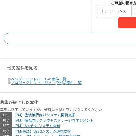
ご希望の働き
フリーランス
他の案件を見る
ベンダーコントロールの案件一覧
プロジェクトマネージャー(PM)の案件一覧
募集が終了した案件
募集は終了していますが、参画先を探す際にお役立てください
【PM】塗装業界向けシステム開発支援
終了
【PM】商社向けクラウドストレージマネジメント
終了
【PM】SIer向けシステム開発
終了
【PM/英語】SaaSシステム連携支援
終了