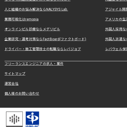
人と組織のお悩み解決ならNALYSYS Lab.
アジャイル開発なら
業務可視化はremopia
アメリカの生活
オンラインピル診療ならメデリピル
外国人採用ならLe
企業研究・選考対策ならFactBoard(ファクトボード)
外国人派遣なら
ドライバー・施工管理技士の転職ならレバジョブ
レバウェル保
フリーランスエンジニアの求人・案件
サイトマップ
運営会社
個人様のお問い合わせ