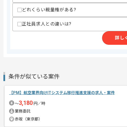
どれくらい裁量権がある?
商談回数
1回
その他募集要項
募集人数
1人
正社員求人との違いは?
作業開始日
2026/04/28
詳し
金融および流通端末、画像処理機、医療
エージェントからのコ
を展開している企業でございます。
メント
今回は製造業向けハードウェア開発プロ
条件が似ている案件
に携わっていただきます。
【PM】航空業界向けITシステム移行推進支援の求人・案件
PM経験を活かしたい方にお勧めです。
3,180
〜
円／時
基本的にはフルリモートでの作業を見込
業務委託
赤坂（東京都）