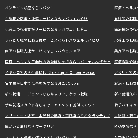
オンライン診療ならレバクリ
医療・ヘルス
介護職の転職・派遣サービスならレバウェル介護
看護師の転職
保育士の転職支援サービスならレバウェル保育士
医療技師の転
リハビリ職の転職支援サービスならレバウェルリハビリ
栄養士の転職
医師の転職支援サービスならレバウェル医師
薬剤師の転職
医療・ヘルスケア業界の課題解決支援ならレバウェル株式会社
医療看護介護の
メキシコでのお仕事探しはLeverages Career Mexico
アメリカでのお仕事
留学生が日本で仕事を探すなら帰国GO.com
就活・転職支
新卒就活エージェントならキャリアチケット就職
新卒就活無料
新卒就活スカウトならキャリアチケット就職スカウト
若手ハイキャ
フリーター・既卒・未経験の就職・再就職ならハタラクティブ
未経験・若手
障がい者雇用ならワークリア
M&A支援な
らくらく入退院支援システムならわんコネ
AI面接ならNAL