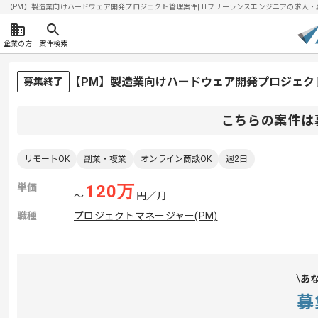
【PM】製造業向けハードウェア開発プロジェクト管理案件| ITフリーランスエンジニアの求人・案件(2
企業の方
案件検索
【PM】製造業向けハードウェア開発プロジェク
募集終了
こちらの案件は
リモートOK
副業・複業
オンライン商談OK
週2日
単価
120
万
〜
円／月
職種
プロジェクトマネージャー(PM)
あ
募