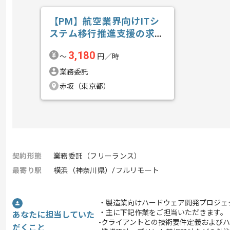
【PM】航空業界向けITシ
ステム移行推進支援の求
人・案件
3,180
〜
円／時
業務委託
赤坂（東京都）
契約形態
業務委託（フリーランス）
最寄り駅
横浜（神奈川県）/フルリモート
・製造業向けハードウェア開発プロジェ
・主に下記作業をご担当いただきます。
あなたに担当していた
-クライアントとの技術要件定義および
だくこと