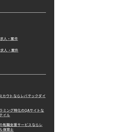
の求人・案件
tの求人・案件
職スカウトならレバテックダイ
ラミング特化のQAサイトな
テイル
の転職支援サービスならレ
ル保育士