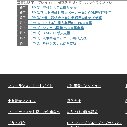
募集は終了していますが、参画先を探す際にお役立てください
【PMO】健診システム導入支援
終了
【PMO/テスト設計】家具メーカー向けCOMPANY移行
終了
【PMO/上流】通信会社向け業務自動化支援業務
終了
【PMO/コンサル】電力業界向けPMO支援
終了
【PMO】システム開発PMO支援業務
終了
【PMO】GRANDIT導入支援
終了
【PMO】人事関連パッケージ導入支援
終了
【PMO】基幹システム統合支援
終了
フリーランススタートガイド
ご利用者インタビュー
企業紹介ファイル
運営会社
フリーランスをお探しの企業様へ
法人向けの資料請求
ご友人紹介
レバレジーズグループ・プライバシ