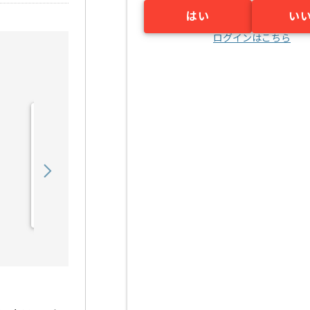
はい
い
ログインはこちら
【PMO】上場企業向け基
幹システム導入支援の求
人・案件
500,000
〜
円／月
業務委託
淀屋橋（大阪府）