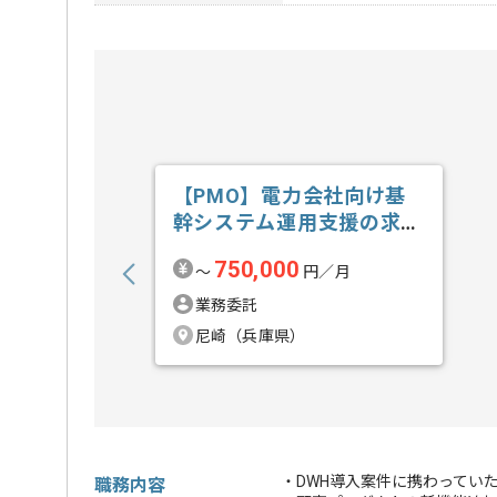
【PMO】電力会社向け基
幹システム運用支援の求
人・案件
750,000
〜
円／月
業務委託
尼崎（兵庫県）
・DWH導入案件に携わってい
職務内容