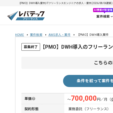
【PMO】DWH導入案件| ITフリーランスエンジニアの求人・案件(2026/08/06更新)
AI検索が新登場
案件検索
HOME
案件検索
AWS求人・案件
【PMO】DWH導入案件
【PMO】DWH導入のフリーラ
募集終了
こちらの
条件を絞って案件
700,000
単価
〜
円／月
（
契約形態
業務委託（フリーランス）