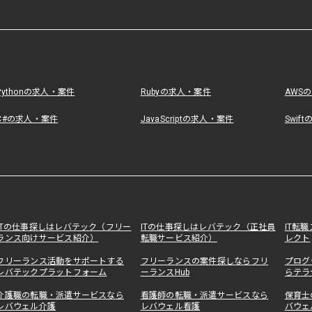
Pythonの求人・案件
Rubyの求人・案件
AWS
C#の求人・案件
JavaScriptの求人・案件
Swif
ITの仕事探しはレバテック（フリー
ITの仕事探しはレバテック（正社員
IT転
ランス向けサービス紹介）
転職サービス紹介）
レクト
フリーランス活動をサポートする
フリーランスの案件探しならフリ
プログ
レバテックプラットフォーム
ーランスHub
らテラ
介護職の転職・派遣サービスなら
看護師の転職・派遣サービスなら
保育士
レバウェル介護
レバウェル看護
バウェ