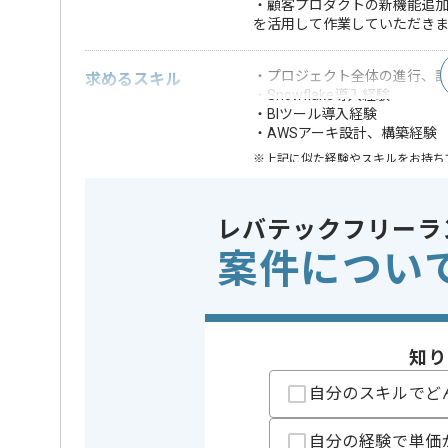
・顧客プロダクトの新機能追加
を活用して作業していただき
・プロジェクト全体の進行、
求めるスキル
・Snowflake導入経験
・BIツール導入経験
・AWSアーキ設計、構築経験
※上記に似た経験やスキルをお持ち
クラウド
この案件で扱う技術
AWS
レバテックフリーラ
案件につい
精算条件
有
精算・お支払い
精算基準時間
140時間
支払いサイト
15日
知り
自分のスキルでど
担当者より
リモートワーク：初日からフルリモートを想定してお
自分の経験で単価