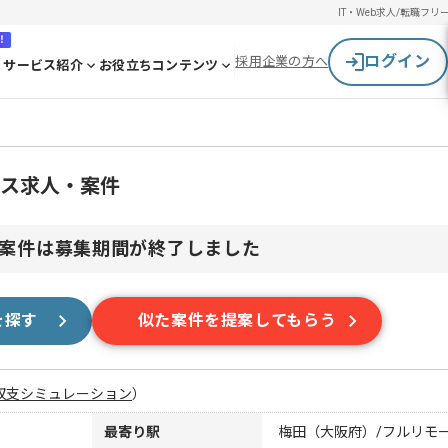
IT・Web求人/転職
フリ
！
ログイン
採用企業の方へ
サービス紹介
お役立ちコンテンツ
ンス求人・案件
案件は募集期間が終了しました
を探す
似た案件を提案してもらう
収支シミュレーション
）
最寄り駅
梅田（大阪府）/フルリモ