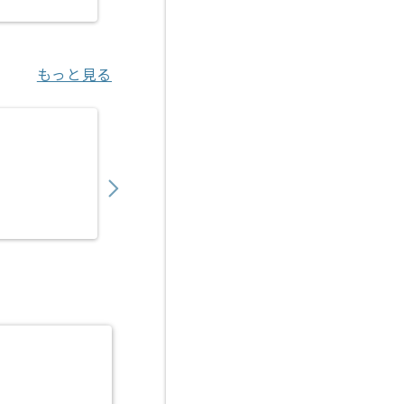
もっと見る
【PMO】SIer向けシステム運用設計支援の求
1,050,000
〜
円／月
業務委託
三鷹（東京都）