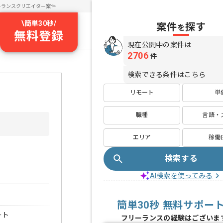
ーランスクリエイター案件
\
簡単30秒
/
案件
探す
を
無料登録
現在公開中の案件は
2706
件
検索できる条件はこちら
リモート
単
職種
言語・
エリア
稼働
検索する
AI検索を使ってみる
簡単30秒 無料サポー
ート
フリーランスの経験はございま