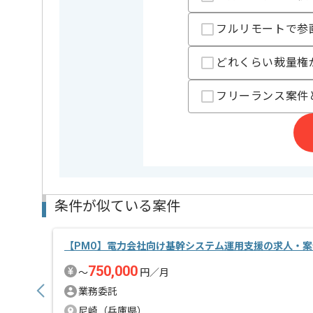
フルリモートで参
どれくらい裁量権
フリーランス案件
条件が似ている案件
【PMO】電力会社向け基幹システム運用支援の求人・案
750,000
〜
円／月
業務委託
尼崎（兵庫県）