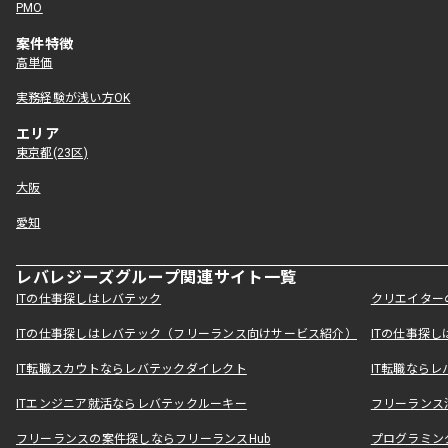
PMO
案件特徴
高単価
実務経験が浅い方OK
エリア
東京都(23区)
大阪
愛知
レバレジーズグループ関連サイト一覧
ITの仕事探しはレバテック
クリエイター
ITの仕事探しはレバテック（フリーランス向けサービス紹介）
ITの仕事探
IT転職スカウトならレバテックダイレクト
IT転職なら
ITエンジニア就活ならレバテックルーキー
フリーランス
フリーランスの案件探しならフリーランスHub
プログラミン