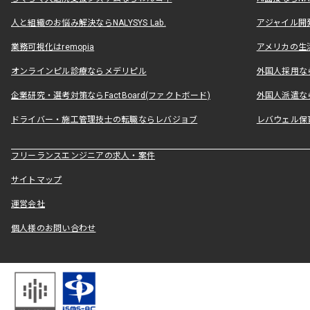
人と組織のお悩み解決ならNALYSYS Lab.
アジャイル開発なら
業務可視化はremopia
アメリカの生活
オンラインピル診療ならメデリピル
外国人採用ならLe
企業研究・選考対策ならFactBoard(ファクトボード)
外国人派遣なら
ドライバー・施工管理技士の転職ならレバジョブ
レバウェル保
フリーランスエンジニアの求人・案件
サイトマップ
運営会社
個人様のお問い合わせ