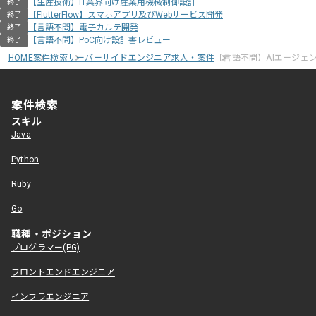
【生産技術】IT業界向け産業用機械制御設計
終了
【FlutterFlow】スマホアプリ及びWebサービス開発
終了
【言語不問】電子カルテ開発
終了
【言語不問】PoC向け設計書レビュー
終了
HOME
案件検索
サーバーサイドエンジニア求人・案件
【言語不問】AIエージェ
案件検索
スキル
Java
Python
Ruby
Go
職種・ポジション
プログラマー(PG)
フロントエンドエンジニア
インフラエンジニア