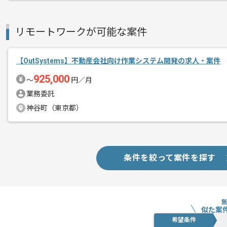
リモートワークが可能な案件
【OutSystems】不動産会社向け作業システム開発の求人・案件
925,000
〜
円／月
業務委託
神谷町（東京都）
条件を絞って案件を探す
似た案
希望条件