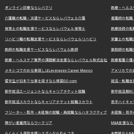
オンライン診療ならレバクリ
医療・ヘルス
介護職の転職・派遣サービスならレバウェル介護
看護師の転職
保育士の転職支援サービスならレバウェル保育士
医療技師の転
リハビリ職の転職支援サービスならレバウェルリハビリ
栄養士の転職
医師の転職支援サービスならレバウェル医師
薬剤師の転職
医療・ヘルスケア業界の課題解決支援ならレバウェル株式会社
医療看護介護の
メキシコでのお仕事探しはLeverages Career Mexico
アメリカでのお仕事
留学生が日本で仕事を探すなら帰国GO.com
就活・転職支
新卒就活エージェントならキャリアチケット就職
新卒就活無料
新卒就活スカウトならキャリアチケット就職スカウト
若手ハイキャ
フリーター・既卒・未経験の就職・再就職ならハタラクティブ
未経験・若手
障がい者雇用ならワークリア
M&A支援な
らくらく入退院支援システムならわんコネ
AI面接ならNAL