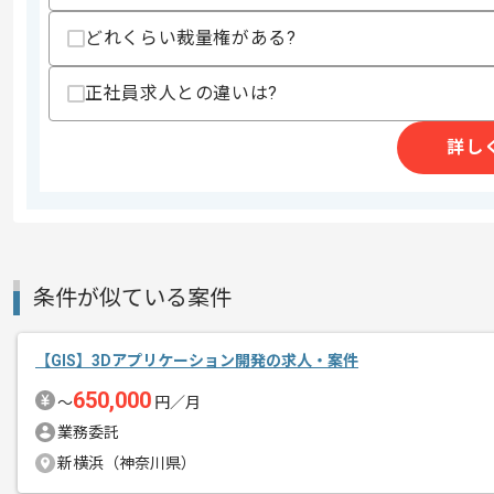
どれくらい裁量権がある?
高還元SES事業、ITフリーランスエー
正社員求人との違いは?
エージェントからのコ
レバテックの実績がある企業の案件でご
メント
今回はAIエージェント開発品質強化支
詳し
サーバーサイドエンジニアとしての実務
基本的には一部リモートでの作業を見込
条件が似ている案件
【GIS】3Dアプリケーション開発の求人・案件
650,000
〜
円／月
業務委託
新横浜（神奈川県）