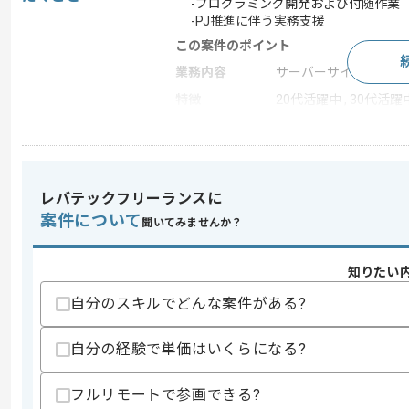
-プログラミング開発および付随作業
-PJ推進に伴う実務支援
この案件のポイント
業務内容
サーバーサイド開発 , 
特徴
20代活躍中 , 30代活躍
求めるスキル
スキル
・AIを用いた開発経験(2年以上)
レバテックフリーランスに
・何かしらの言語を用いた開発実務経験(
案件について
聞いてみませんか？
スキルに不安がある方へ
上記に似た経験やスキルをお持ちであれば申
知りたい
自分のスキルでどんな案件がある?
商談回数
2回
自分の経験で単価はいくらになる?
その他募集要項
募集人数
1人
フルリモートで参画できる?
作業開始日
2026/05/01