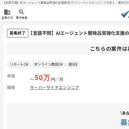
【言語不問】AIエージェント開発品質強化支援案件| ITフリーランスエンジニアの求人・案件(2026/
企業の方
案件検索
【言語不問】AIエージェント開発品質強化支援
募集終了
こちらの案件は
リモートOK
オンライン商談OK
週5日
単価
50
万
〜
円／月
職種
サーバーサイドエンジニア
あ
募