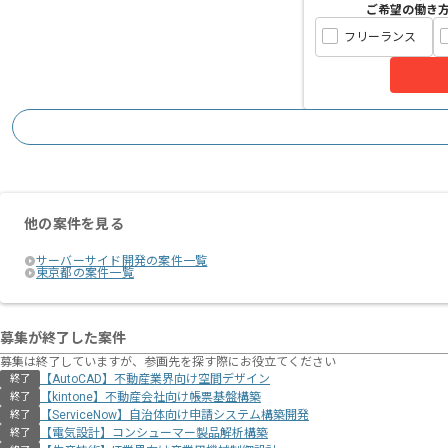
ご希望の働き
フリーランス
他の案件を見る
サーバーサイド開発の案件一覧
東京都の案件一覧
募集が終了した案件
募集は終了していますが、参画先を探す際にお役立てください
【AutoCAD】不動産業界向け空間デザイン
終了
【kintone】不動産会社向け帳票基盤構築
終了
【ServiceNow】自治体向け申請システム構築開発
終了
【電気設計】コンシューマー製品解析構築
終了