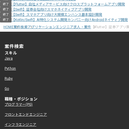
【Flutter】自社メディアサービス向けクロスプラットフォームアプリ開発
終了
【Swift】証券会社向けスマホネイティブアプリ開発
終了
【Swift】スマホアプリ向け大規模エンハンス基本設計開発
終了
【Kotlin/Swift】AI特化システム開発カンパニー向けAndroidネイティブ開発
終了
HOME
案件検索
アプリケーションエンジニア求人・案件
【Flutter】証券アプ
案件検索
スキル
Java
Python
Ruby
Go
職種・ポジション
プログラマー(PG)
フロントエンドエンジニア
インフラエンジニア