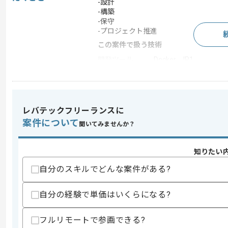
-設計
-構築
-保守
-プロジェクト推進
この案件で扱う技術
開発ツール
Docker , JP1
この案件のポイント
業界
証券
業務内容
自社製品開発 , システ
レバテックフリーランスに
特徴
20代活躍中 , 30代活躍
案件について
聞いてみませんか？
知りたい
求めるスキル
自分のスキルでどんな案件がある?
スキル
・Flutterを用いたモバイルアプリの開発
・AWSなどクラウドインフラ環境下で
・AIエージェントを用いたバイブコーデ
自分の経験で単価はいくらになる?
・toCサービスに携わった経験
歓迎スキル
フルリモートで参画できる?