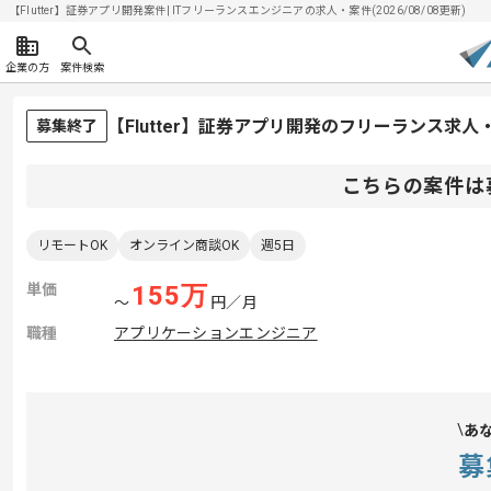
【Flutter】証券アプリ開発案件| ITフリーランスエンジニアの求人・案件(2026/08/08更新)
企業の方
案件検索
【Flutter】証券アプリ開発のフリーランス求人
募集終了
こちらの案件は
リモートOK
オンライン商談OK
週5日
単価
155
万
〜
円／月
職種
アプリケーションエンジニア
あ
募