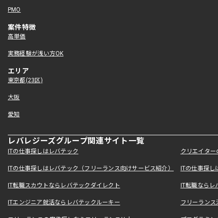
PMO
案件特徴
高単価
実務経験が浅い方OK
エリア
東京都(23区)
大阪
愛知
レバレジーズグループ関連サイト一覧
ITの仕事探しはレバテック
クリエイター
ITの仕事探しはレバテック（フリーランス向けサービス紹介）
ITの仕事探
IT転職スカウトならレバテックダイレクト
IT転職なら
ITエンジニア就活ならレバテックルーキー
フリーランス