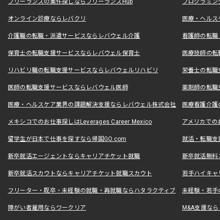
フリーランスの案件探しならフリーランスHub
プログラミン
オンライン診療ならレバクリ
医療・ヘルス
介護職の転職・派遣サービスならレバウェル介護
看護師の転職
保育士の転職支援サービスならレバウェル保育士
医療技師の転
リハビリ職の転職支援サービスならレバウェルリハビリ
栄養士の転職
医師の転職支援サービスならレバウェル医師
薬剤師の転職
医療・ヘルスケア業界の課題解決支援ならレバウェル株式会社
医療看護介護の
メキシコでのお仕事探しはLeverages Career Mexico
アメリカでのお仕事
留学生が日本で仕事を探すなら帰国GO.com
就活・転職支
新卒就活エージェントならキャリアチケット就職
新卒就活無料
新卒就活スカウトならキャリアチケット就職スカウト
若手ハイキャ
フリーター・既卒・未経験の就職・再就職ならハタラクティブ
未経験・若手
障がい者雇用ならワークリア
M&A支援な