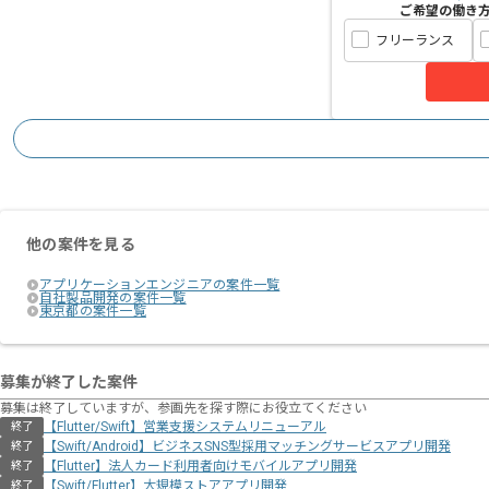
ご希望の働き
一部リモートを取り入れたハイブリッド
フリーランス
toC金融 × 大規模サービス × モダン
安定した基盤で長期的に技術力を伸ばし
他の案件を見る
アプリケーションエンジニアの案件一覧
自社製品開発の案件一覧
東京都の案件一覧
募集が終了した案件
募集は終了していますが、参画先を探す際にお役立てください
【Flutter/Swift】営業支援システムリニューアル
終了
【Swift/Android】ビジネスSNS型採用マッチングサービスアプリ開発
終了
【Flutter】法人カード利用者向けモバイルアプリ開発
終了
【Swift/Flutter】大規模ストアアプリ開発
終了