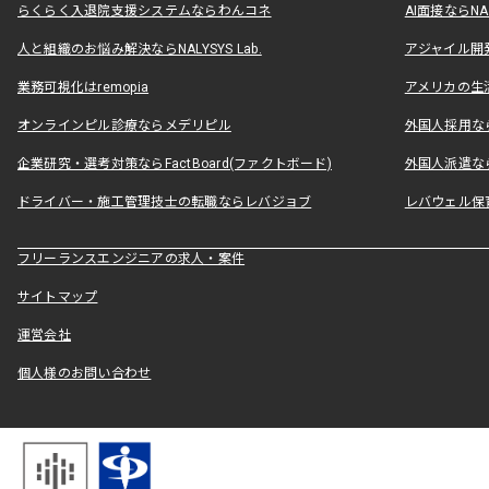
らくらく入退院支援システムならわんコネ
AI面接ならNAL
人と組織のお悩み解決ならNALYSYS Lab.
アジャイル開発なら
業務可視化はremopia
アメリカの生活
オンラインピル診療ならメデリピル
外国人採用ならLe
企業研究・選考対策ならFactBoard(ファクトボード)
外国人派遣なら
ドライバー・施工管理技士の転職ならレバジョブ
レバウェル保
フリーランスエンジニアの求人・案件
サイトマップ
運営会社
個人様のお問い合わせ