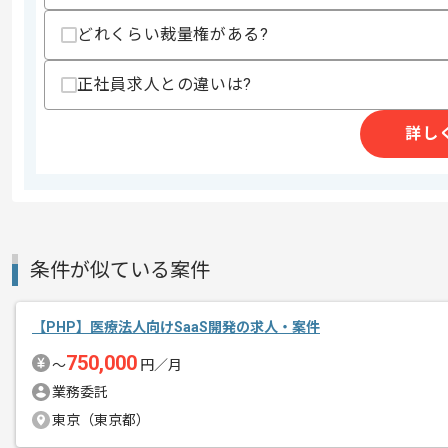
・リーダー経験
・下記いずれかの実務経験
どれくらい裁量権がある?
-システム要件の確認
-全体設計
正社員求人との違いは?
-サービス構築におけるタスクの洗い
-案件管理
詳し
スキルに不安がある方へ
上記に似た経験やスキルをお持ちであれば申
精算条件
有
条件が似ている案件
精算・お支払い
精算基準時間
140時間〜180時間
支払いサイト
15日
【PHP】医療法人向けSaaS開発の求人・案件
750,000
〜
円／月
業務委託
商談回数
1回
その他募集要項
東京（東京都）
募集人数
1人