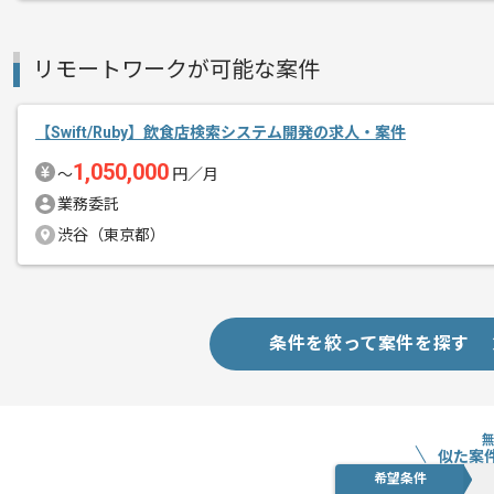
作業開始日
2026/05/18
リモートワークが可能な案件
大手金融グループが展開する toC向け
エージェントからのコ
【Swift/Ruby】飲食店検索システム開発の求人・案件
デスクトップアプリの開発に携わってい
メント
個人投資家向けの取引基盤を支えるシス
1,050,000
〜
円／月
高い安定性・高速処理・継続的な改善が
業務委託
渋谷（東京都）
メイン技術はFlutterとなり、これまで
金融ドメイン特有の堅牢性・信頼性が求
条件を絞って案件を探す
現場の特徴としては、
・AIを活用した開発スタイルを積極導入
・技術的な意見・改善提案が反映されや
・大規模サービスならではの負荷試験・
似た案
といった魅力があります。
希望条件