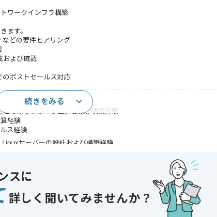
ットワークインフラ構築
だきます。
ィなどの要件ヒアリング
援
成および確認
でのポストセールス対応
続きをみる
ロジェクト経験
Wなどのネットワーク設計および構築経験
積算経験
ールス経験
ver、Linuxサーバーの設計および構築経験
トレージなどハードウェアの設計および構築経験
計および構築経験
ンフラ構築および運用経験
ンスに
て
であれば申し込み可能なケースもございます！まずはお気軽にご相談ください！
詳しく聞いてみませんか？