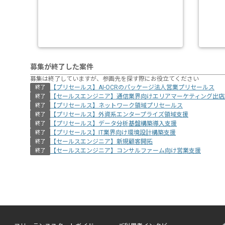
募集が終了した案件
募集は終了していますが、参画先を探す際にお役立てください
【プリセールス】AI-OCRのパッケージ法人営業プリセールス
終了
【セールスエンジニア】通信業界向けエリアマーケティング出店
終了
【プリセールス】ネットワーク領域プリセールス
終了
【プリセールス】外資系エンタープライズ領域支援
終了
【プリセールス】データ分析基盤構築導入支援
終了
【プリセールス】IT業界向け環境設計構築支援
終了
【セールスエンジニア】新規顧客開拓
終了
【セールスエンジニア】コンサルファーム向け営業支援
終了