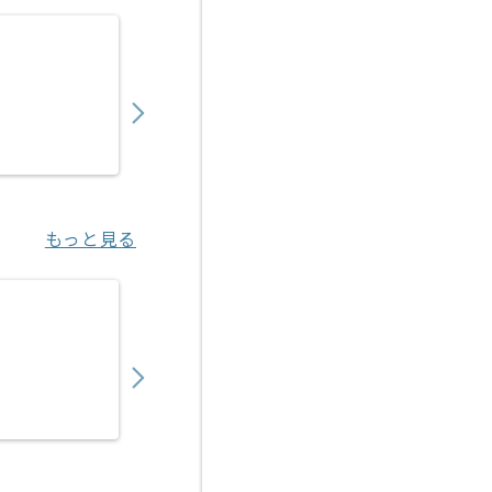
【プリセールス】Web制作業界向け技術営業
750,000
〜
円／月
業務委託
大崎（東京都）
もっと見る
【セールスエンジニア】ロボティクス製品向
600,000
〜
円／月
業務委託
浜松町（東京都）