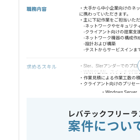
・大手から中小企業向けのネ
職務内容
に携わっていただきます。
・主に下記作業をご担当いた
-ネットワークやセキュリテ
-クライアント向けの提案支
-ネットワーク機器の構成作
-設計および構築
-テストからサービスインま
・SIer、SIerアンダーでのプ
求めるスキル
・WANやLAN、スイッチやF
・作業見積による作業工数の
・クライアント向けのプリセ
・Windows Ser
・IAサーバーやス
・仮想化環境の設
歓迎スキル
・IaaS上でのイ
レバテックフリーラ
・普通自動車免許
案件につい
※上記に似た経験やスキルをお持ち
OS