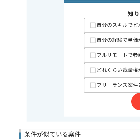
この案件で扱う技術
Linux , W
知り
業務内容
ネットワー
この案件のポイント
自分のスキルでど
特徴
20代活躍中
自分の経験で単価
担当者より
フルリモートで参
DX支援、IT関連製品販売、システム開発事業等
を展開している企業でございます。
どれくらい裁量権
今回はネットワーク基盤設計構築およびプリセールス
に携わっていただきます。
フリーランス案件
ネットワークエンジニアとしての実務経験を活かした
基本的には一部リモートでの作業を見込んでおります
条件が似ている案件