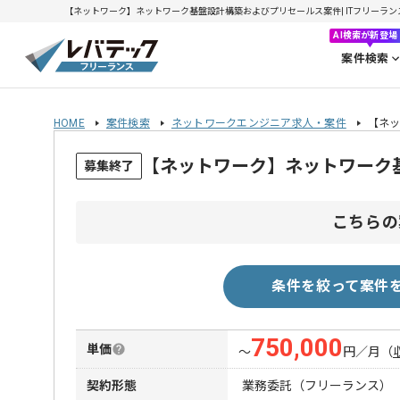
【ネットワーク】ネットワーク基盤設計構築およびプリセールス案件| ITフリーランスエン
AI検索が新登場
案件検索
HOME
案件検索
ネットワークエンジニア求人・案件
【ネ
【ネットワーク】ネットワーク
募集終了
こちらの
条件を絞って案件
750,000
単価
〜
円／月
（
契約形態
業務委託（フリーランス）