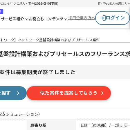
ジニアの求人・案件(2026/08/08更新)
IT・Web求人/転職
フリ
！
ログイン
採用企業の方へ
サービス紹介
お役立ちコンテンツ
ットワーク】ネットワーク基盤設計構築およびプリセールス案件
基盤設計構築およびプリセールスのフリーランス
案件は募集期間が終了しました
を探す
似た案件を提案してもらう
収支シミュレーション
）
最寄り駅
田町（東京都）/一部リモ