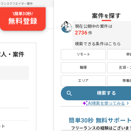
ーランスクリエイター案件
\
簡単30秒
/
案件
探す
を
無料登録
現在公開中の案件は
2736
件
検索できる条件はこちら
求人・案件
リモート
単
職種
言語・
エリア
稼働
検索する
AI検索を使ってみる
簡単30秒 無料サポー
ート
フリーランスの経験はございま