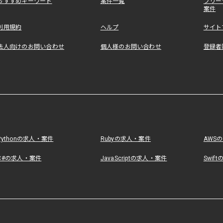
おすすめキーワード
案件一覧
フリー
案件
利用規約
ヘルプ
サイト
法人向けのお問い合わせ
個人様のお問い合わせ
登録者
Pythonの求人・案件
Rubyの求人・案件
AWS
C#の求人・案件
JavaScriptの求人・案件
Swif