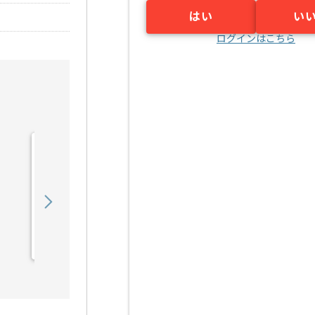
はい
い
ログインはこちら
【プリセールス】Web制作
業界向け技術営業支援の求
人・案件
750,000
〜
円／月
業務委託
大崎（東京都）