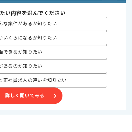
indows Server
たい内容を選んでください
ク監視 , 受託開発
んな案件があるか知りたい
 , 30代活躍中 , 長期プロジェクト , 新技術に積極的 , 40代活躍中 , BtoB
がいくらになるか知りたい
画できるか知りたい
があるのか知りたい
案件
と正社員求人の違いを知りたい
い方にお勧めです。
詳しく聞いてみる
。