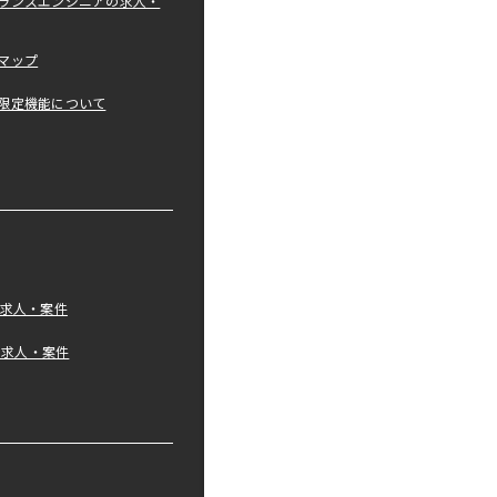
ランスエンジニアの求人・
マップ
限定機能について
の求人・案件
tの求人・案件