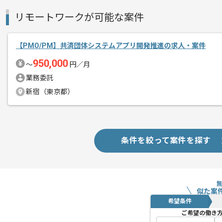
リモートワークが可能な案件
【PMO/PM】共済団体システムアプリ開発推進の求人・案件
950,000
〜
円／月
業務委託
新宿（東京都）
条件を絞って案件を探す
似た案
希望条件
ご希望の働き