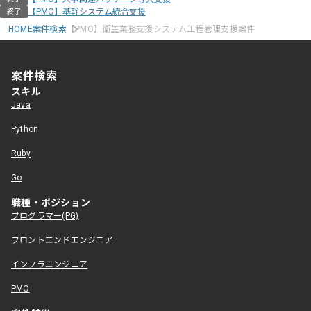
【PMO】基幹システム統合支援
終了
HOME
案件検索
【PMO】衛生業務支援システム工程管理支援案件
案件検索
スキル
Java
Python
Ruby
Go
職種・ポジション
プログラマー(PG)
フロントエンドエンジニア
インフラエンジニア
PMO