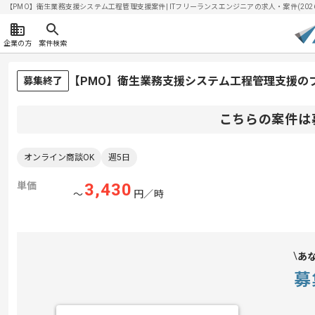
【PMO】衛生業務支援システム工程管理支援案件| ITフリーランスエンジニアの求人・案件(2026/
企業の方
案件検索
【PMO】衛生業務支援システム工程管理支援の
募集終了
こちらの案件は
オンライン商談OK
週5日
単価
3,430
〜
円／時
あ
募