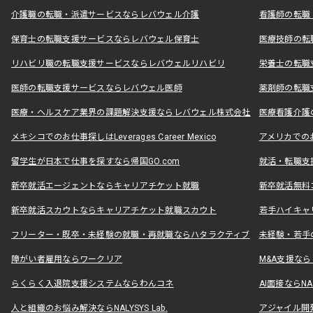
介護職の転職・派遣サービスならレバウェル介護
看護師の転職
保育士の転職支援サービスならレバウェル保育士
医療技師の転
リハビリ職の転職支援サービスならレバウェルリハビリ
栄養士の転職
医師の転職支援サービスならレバウェル医師
薬剤師の転職
医療・ヘルスケア業界の課題解決支援ならレバウェル株式会社
医療看護介護の
メキシコでのお仕事探しはLeverages Career Mexico
アメリカでのお仕事
留学生が日本で仕事を探すなら帰国GO.com
就活・転職支
新卒就活エージェントならキャリアチケット就職
新卒就活無料
新卒就活スカウトならキャリアチケット就職スカウト
若手ハイキャ
フリーター・既卒・未経験の就職・再就職ならハタラクティブ
未経験・若手
障がい者雇用ならワークリア
M&A支援な
らくらく入退院支援システムならわんコネ
AI面接ならNAL
人と組織のお悩み解決ならNALYSYS Lab.
アジャイル開発なら