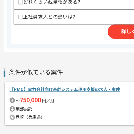
スキルに不安がある方へ
どれくらい裁量権がある?
上記に似た経験やスキルをお持ちであれば申
正社員求人との違いは?
詳し
精算条件
有
精算・お支払い
精算基準時間
160時間〜180時間
支払いサイト
15日
条件が似ている案件
商談回数
1回
その他募集要項
募集人数
1人
【PMO】電力会社向け基幹システム運用支援の求人・案件
作業開始日
2026/09/01
750,000
〜
円／月
業務委託
尼崎（兵庫県）
週5日常駐での作業を想定しております
エージェントからのコ
メント