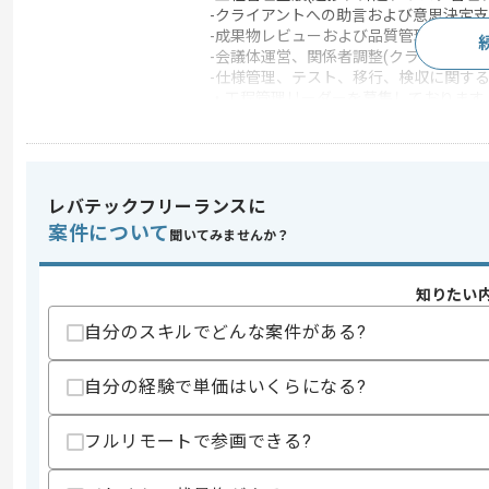
-クライアントへの助言および意思決定
-成果物レビューおよび品質管理支援
-会議体運営、関係者調整(クライアント
-仕様管理、テスト、移行、検収に関す
・工程管理リーダーを募集しております。
求めるスキル
レバテックフリーランスに
スキル
・システム開発における工程管理やPM
案件について
聞いてみませんか？
・クライアント折衝経験（主体的に会話
・進捗、課題、リスク管理の実務経験
・ベンダーコントロール経験
知りたい
・設計書レビュー経験
・プロジェクト計画書などの上流ドキュ
自分のスキルでどんな案件がある?
歓迎スキル
自分の経験で単価はいくらになる?
・公共系案件の参画経験
・複数案件、複数チームの並行管理経験
・クラウド、SaaS関連プロジェクト経
フルリモートで参画できる?
・コンサルティングファーム案件の参画