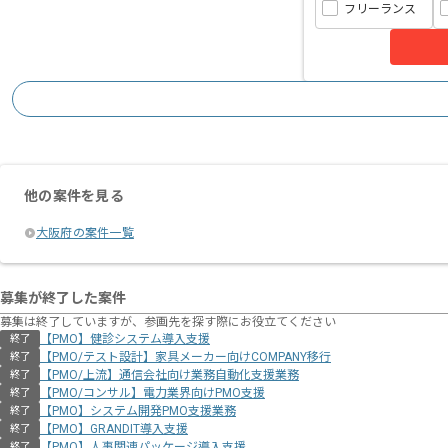
フリーランス
他の案件を見る
大阪府の案件一覧
募集が終了した案件
募集は終了していますが、参画先を探す際にお役立てください
【PMO】健診システム導入支援
終了
【PMO/テスト設計】家具メーカー向けCOMPANY移行
終了
【PMO/上流】通信会社向け業務自動化支援業務
終了
【PMO/コンサル】電力業界向けPMO支援
終了
【PMO】システム開発PMO支援業務
終了
【PMO】GRANDIT導入支援
終了
【PMO】人事関連パッケージ導入支援
終了