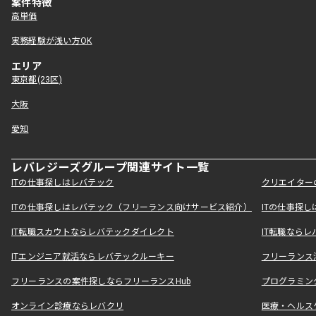
案件特徴
高単価
実務経験が浅い方OK
エリア
東京都(23区)
大阪
愛知
レバレジーズグループ関連サイト一覧
ITの仕事探しはレバテック
クリエイター
ITの仕事探しはレバテック（フリーランス向けサービス紹介）
ITの仕事探
IT転職スカウトならレバテックダイレクト
IT転職なら
ITエンジニア就活ならレバテックルーキー
フリーランス
フリーランスの案件探しならフリーランスHub
プログラミン
オンライン診療ならレバクリ
医療・ヘルス