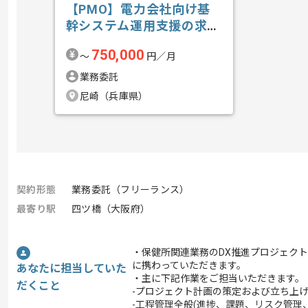
【PMO】電力会社向け基
幹システム運用支援の求
人・案件
750,000
〜
円／月
業務委託
尼崎（兵庫県）
契約形態
業務委託（フリーランス）
最寄り駅
四ツ橋（大阪府）
・保健所関連業務のDX推進プロジェクト
に携わっていただきます。
あなたに担当していた
・主に下記作業をご担当いただきます。
だくこと
-プロジェクト計画の策定および立ち上
-工程管理全般(進捗、課題、リスク管理