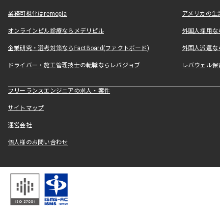
業務可視化はremopia
アメリカの生活
オンラインピル診療ならメデリピル
外国人採用ならLe
企業研究・選考対策ならFactBoard(ファクトボード)
外国人派遣なら
ドライバー・施工管理技士の転職ならレバジョブ
レバウェル保
フリーランスエンジニアの求人・案件
サイトマップ
運営会社
個人様のお問い合わせ