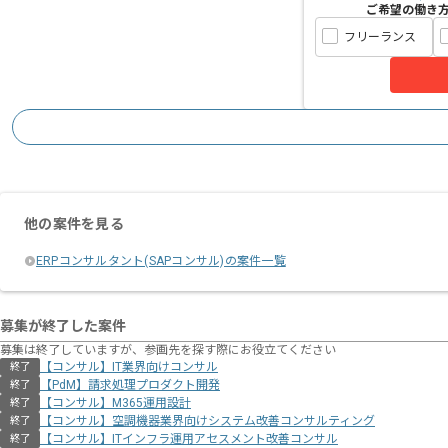
ご希望の働き
フリーランス
他の案件を見る
ERPコンサルタント(SAPコンサル)の案件一覧
募集が終了した案件
募集は終了していますが、参画先を探す際にお役立てください
【コンサル】IT業界向けコンサル
終了
【PdM】請求処理プロダクト開発
終了
【コンサル】M365運用設計
終了
【コンサル】空調機器業界向けシステム改善コンサルティング
終了
【コンサル】ITインフラ運用アセスメント改善コンサル
終了