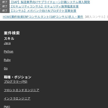
【SAP】製造業界向けサプライチェーン計画システム導入開発
終了
【セキュリティコンサル】セキュリティ施策推進支援
終了
【コンサル】メガバンク向けAIプロダクト営業支援
終了
HOME
案件検索
ERPコンサルタント(SAPコンサル)求人・案件
【導入コンサル】
案件検索
スキル
Java
Python
Ruby
Go
職種・ポジション
プログラマー(PG)
フロントエンドエンジニア
インフラエンジニア
PMO