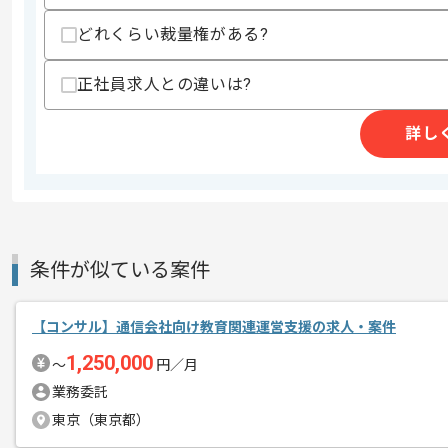
その他募集要項
募集人数
1人
どれくらい裁量権がある?
作業開始日
2026/06/01
正社員求人との違いは?
詳し
ECサイト支援サービスを行う企業です。
エージェントからのコ
メント
今回はデジタルマーケティングツールの
エンジニアとしてご支援いただきます。
条件が似ている案件
ECサイトに関するご経験や
AIを使った開発のご経験がある方に特に
【コンサル】通信会社向け教育関連運営支援の求人・案件
1,250,000
〜
円／月
業務委託
東京（東京都）