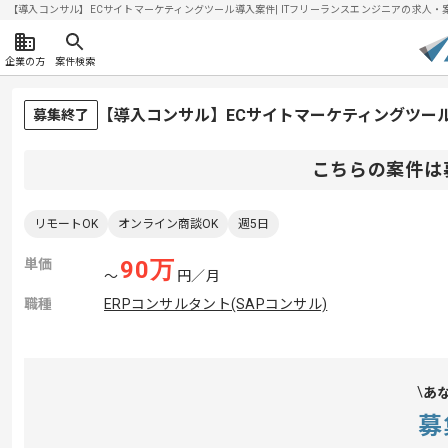
【導入コンサル】ECサイトマーケティングツール導入案件| ITフリーランスエンジニアの求人・案件(2
企業の方
案件検索
【導入コンサル】ECサイトマーケティングツー
募集終了
こちらの案件は
リモートOK
オンライン商談OK
週5日
単価
90
万
〜
円／月
職種
ERPコンサルタント(SAPコンサル)
あ
募