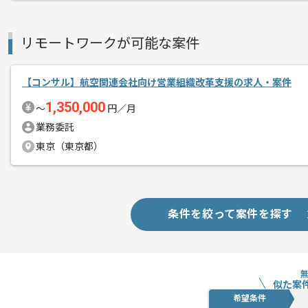
リモートワークが可能な案件
【コンサル】航空関連会社向け営業組織改革支援の求人・案件
1,350,000
〜
円／月
業務委託
東京（東京都）
条件を絞って案件を探す
似た案
希望条件