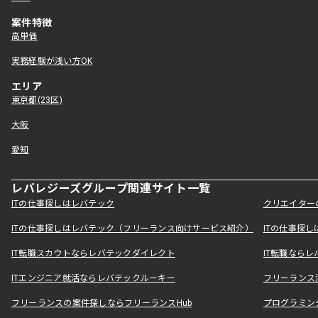
案件特徴
高単価
実務経験が浅い方OK
エリア
東京都(23区)
大阪
愛知
レバレジーズグループ関連サイト一覧
ITの仕事探しはレバテック
クリエイター
ITの仕事探しはレバテック（フリーランス向けサービス紹介）
ITの仕事探
IT転職スカウトならレバテックダイレクト
IT転職なら
ITエンジニア就活ならレバテックルーキー
フリーランス
フリーランスの案件探しならフリーランスHub
プログラミン