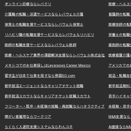
オンライン診療ならレバクリ
医療・ヘルス
介護職の転職・派遣サービスならレバウェル介護
看護師の転職
保育士の転職支援サービスならレバウェル保育士
医療技師の転
リハビリ職の転職支援サービスならレバウェルリハビリ
栄養士の転職
医師の転職支援サービスならレバウェル医師
薬剤師の転職
医療・ヘルスケア業界の課題解決支援ならレバウェル株式会社
医療看護介護の
メキシコでのお仕事探しはLeverages Career Mexico
アメリカでのお仕事
留学生が日本で仕事を探すなら帰国GO.com
就活・転職支
新卒就活エージェントならキャリアチケット就職
新卒就活無料
新卒就活スカウトならキャリアチケット就職スカウト
若手ハイキャ
フリーター・既卒・未経験の就職・再就職ならハタラクティブ
未経験・若手
障がい者雇用ならワークリア
M&A支援な
らくらく入退院支援システムならわんコネ
AI面接ならNAL