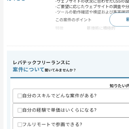
-ウェブサイトの状況に合わせたCSSの
-ご要望に応じたウェブサイトの調査や
-ツールの動作確認や検証および事実確
この案件のポイント
特徴
新技術に積極的
求めるスキル
スキル
・システム導入時改善提案を行ったご経
レバテックフリーランスに
・Webサイトの仕組みに関する知見
案件について
・要件定義等上流のご経験
聞いてみませんか？
歓迎スキル
・ECサイトに関する知見
知りたい
自分のスキルでどんな案件がある?
スキルに不安がある方へ
上記に似た経験やスキルをお持ちであれば申
自分の経験で単価はいくらになる?
フルリモートで参画できる?
商談回数
2回