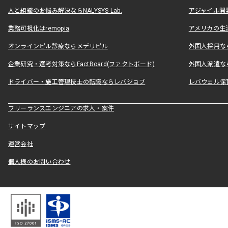
人と組織のお悩み解決ならNALYSYS Lab.
アジャイル開発なら
業務可視化はremopia
アメリカの生活
オンラインピル診療ならメデリピル
外国人採用ならLe
企業研究・選考対策ならFactBoard(ファクトボード)
外国人派遣なら
ドライバー・施工管理技士の転職ならレバジョブ
レバウェル保
フリーランスエンジニアの求人・案件
サイトマップ
運営会社
個人様のお問い合わせ