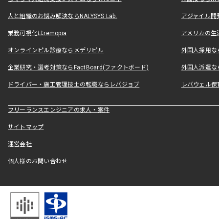
人と組織のお悩み解決ならNALYSYS Lab.
アジャイル開発なら
業務可視化はremopia
アメリカの生活
オンラインピル診療ならメデリピル
外国人採用ならLe
企業研究・選考対策ならFactBoard(ファクトボード)
外国人派遣なら
ドライバー・施工管理技士の転職ならレバジョブ
レバウェル保
フリーランスエンジニアの求人・案件
サイトマップ
運営会社
個人様のお問い合わせ