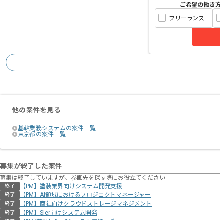
ご希望の働き
フリーランス
他の案件を見る
基幹業務システムの案件一覧
東京都の案件一覧
募集が終了した案件
募集は終了していますが、参画先を探す際にお役立てください
【PM】塗装業界向けシステム開発支援
終了
【PM】AI領域におけるプロジェクトマネージャー
終了
【PM】商社向けクラウドストレージマネジメント
終了
【PM】SIer向けシステム開発
終了