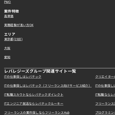
PMO
案件特徴
高単価
実務経験が浅い方OK
エリア
東京都(23区)
大阪
愛知
レバレジーズグループ関連サイト一覧
ITの仕事探しはレバテック
クリエイター
ITの仕事探しはレバテック（フリーランス向けサービス紹介）
ITの仕事探
IT転職スカウトならレバテックダイレクト
IT転職なら
ITエンジニア就活ならレバテックルーキー
フリーランス
フリーランスの案件探しならフリーランスHub
プログラミン