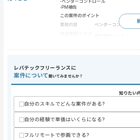
-ベンダーコントロール
-PM補佐
この案件のポイント
業務内容
ベンダーコントロール
担当領域/システ
基幹業務システム
ム
特徴
20代活躍中 , 30代活躍中
レバテックフリーランスに
求めるスキル
案件について
聞いてみませんか？
スキル
・基幹システム導入経験
・中規模から大規模プロジェクトにおけ
・システム設計開発に関する知見、SE経
知りたい
歓迎スキル
自分のスキルでどんな案件がある?
・会計に関する知見
・多店舗展開ビジネスに関する知見
自分の経験で単価はいくらになる?
スキルに不安がある方へ
フルリモートで参画できる?
上記に似た経験やスキルをお持ちであれば申