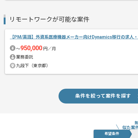
リモートワークが可能な案件
【PM/英語】外資系医療機器メーカー向けDynamics移行の求人
950,000
〜
円／月
業務委託
九段下（東京都）
条件を絞って案件を探す
似た案
希望条件