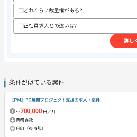
どれくらい裁量権がある?
商談回数
1回
正社員求人との違いは?
その他募集要項
募集人数
1人
詳し
作業開始日
2026/05/07
PRの戦略立案と業務代行、フリーラン
エージェントからのコ
を展開している企業でございます。
メント
条件が似ている案件
今回は会計システム刷新PM案件に携わ
【PM】PC展開プロジェクト支援の求人・案件
PM経験を活かしたい方にお勧めです。
700,000
〜
円／月
基本的にはフルリモートでの作業を見込
業務委託
田町（東京都）