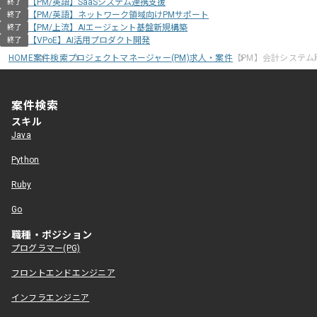
【PM/英語】SaaSシステム連携支援
終了
【PM/英語】ネットワーク領域向けPMサポート
終了
【PM/上流】AIエージェント基盤新規構築
終了
【VPoE】AI活用プロダクト開発
終了
HOME
案件検索
プロジェクトマネージャー(PM)求人・案件
【PM】会計システム
案件検索
スキル
Java
Python
Ruby
Go
職種・ポジション
プログラマー(PG)
フロントエンドエンジニア
インフラエンジニア