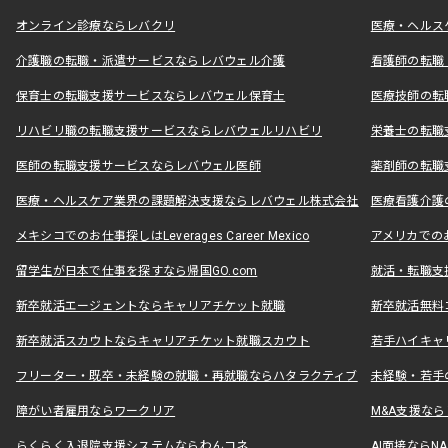
オンライン診療ならレバクリ
医療・ヘルス
介護職の転職・派遣サービスならレバウェル介護
看護師の転職
保育士の転職支援サービスならレバウェル保育士
医療技師の転
リハビリ職の転職支援サービスならレバウェルリハビリ
栄養士の転職
医師の転職支援サービスならレバウェル医師
薬剤師の転職
医療・ヘルスケア業界の課題解決支援ならレバウェル株式会社
医療看護介護の
メキシコでのお仕事探しはLeverages Career Mexico
アメリカでのお仕事
留学生が日本で仕事を探すなら帰国GO.com
就活・転職支
新卒就活エージェントならキャリアチケット就職
新卒就活無料
新卒就活スカウトならキャリアチケット就職スカウト
若手ハイキャ
フリーター・既卒・未経験の就職・再就職ならハタラクティブ
未経験・若手
障がい者雇用ならワークリア
M&A支援な
らくらく入退院支援システムならわんコネ
AI面接ならNAL