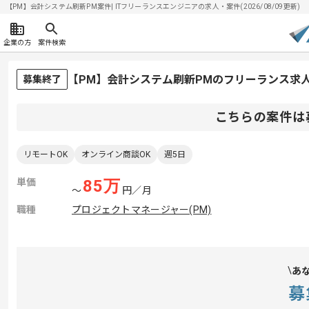
【PM】会計システム刷新PM案件| ITフリーランスエンジニアの求人・案件(2026/08/09更新)
企業の方
案件検索
【PM】会計システム刷新PMのフリーランス求
募集終了
こちらの案件は
リモートOK
オンライン商談OK
週5日
単価
85
万
〜
円／月
職種
プロジェクトマネージャー(PM)
あ
募