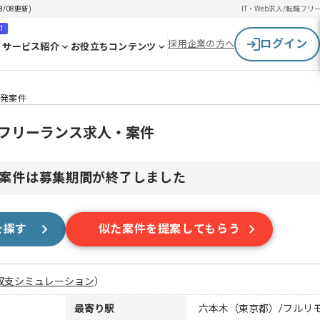
/08更新)
IT・Web求人/転職
フリ
！
ログイン
採用企業の方へ
サービス紹介
お役立ちコンテンツ
開発案件
のフリーランス求人・案件
案件は募集期間が終了しました
を探す
似た案件を提案してもらう
収支シミュレーション
）
最寄り駅
六本木（東京都）/フルリ