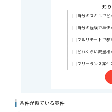
開発ツール
GitHub , 
知り
自分のスキルでど
業界
小売 , E
この案件のポイント
業務内容
自社製品
自分の経験で単価
特徴
長期プロジ
フルリモートで参
精算条件
有
精算・お支払い
どれくらい裁量権
精算基準時間
140時間
支払いサイト
15日
フリーランス案件
担当者より
ユーザー数6000万人を有する日本最大級フリマアプリ
運営する企業での案件でございます。
専門性の高いナレッジを共有し合い、
条件が似ている案件
オープンに話し合いながら作業を進められる現場環境