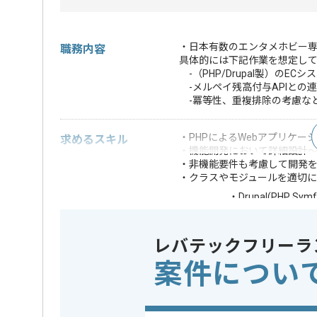
・日本有数のエンタメホビー
職務内容
具体的には下記作業を想定し
-（PHP/Drupal製）のE
-メルペイ残高付与APIとの
-冪等性、重複排除の考慮な
・PHPによるWebアプリケー
求めるスキル
・機能開発において詳細設計
・非機能要件も考慮して開発
・クラスやモジュールを適切に
・Drupal(PHP S
・大規模トラフィ
歓迎スキル
・Claude Cod
レバテックフリーラ
※上記に似た経験やスキルをお持ち
案件につい
DB
PostgreS
この案件で扱う技術
クラウド
AWS
Webサーバー
Apache