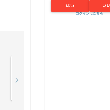
はい
い
ログインはこちら
【PHP/Go】複数システム
横断開発案件 ※アダルト
含むの求人・案件
850,000
〜
円／月
業務委託
六本木（東京都）