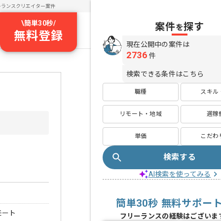
ーランスクリエイター案件
\
簡単30秒
/
案件
探す
を
無料登録
現在公開中の案件は
2736
件
検索できる条件はこちら
職種
スキル
リモート・地域
週稼
単価
こだわ
検索する
AI検索を使ってみる
簡単30秒 無料サポー
モート
フリーランスの経験はございま