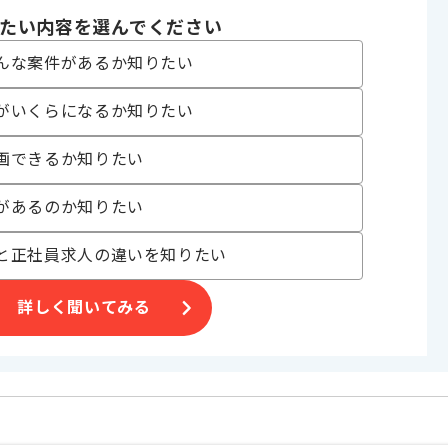
Docker
たい内容を選んでください
んな案件があるか知りたい
Cサイト
開発
がいくらになるか知りたい
ェクト , 新技術に積極的 , BtoC向け , 服装自由 , 自社サービスあり
画できるか知りたい
があるのか知りたい
〜180時間
と正社員求人の違いを知りたい
詳しく聞いてみる
を
です。