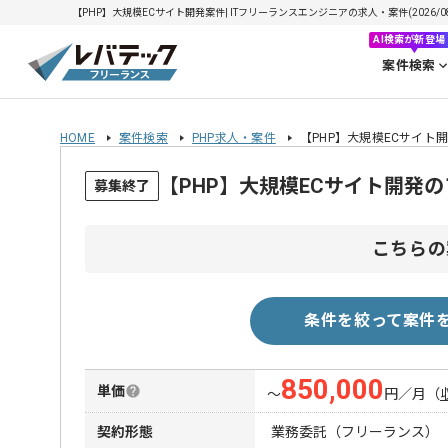
【PHP】大規模ECサイト開発案件| ITフリーランスエンジニアの求人・案件(2026/08
AI検索が新登場
案件検索
HOME
案件検索
PHP求人・案件
【PHP】大規模ECサイト
【PHP】大規模ECサイト開発
募集終了
こちらの
条件を絞って案件
850,000
単価
〜
円／月
（
契約形態
業務委託（フリーランス）