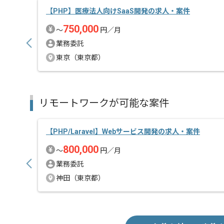
今回は老舗エンタメホビー企業との協調開発となってお
【PHP】医療法人向けSaaS開発の求人・案件
フルリモートかつ作業時間も融通が効く案件となって
750,000
〜
円／月
非常におすすめの案件となっております。
業務委託
東京（東京都）
リモートワークが可能な案件
【PHP/Laravel】Webサービス開発の求人・案件
800,000
〜
円／月
業務委託
神田（東京都）