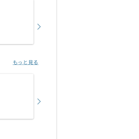
【PHP/Go】複数システム横断開発案件 ※
850,000
〜
円／月
業務委託
六本木（東京都）
もっと見る
【PHP/Java】保険業界向けWebシステム
700,000
〜
円／月
業務委託
神谷町（東京都）