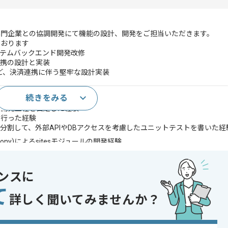
専門企業との協調開発にて機能の設計、開発をご担当いただきます。
ております
Cシステムバックエンド開発改修
連携の設計と実装
ど、決済連携に伴う堅牢な設計実装
続きをみる
ションの実装経験
～開発工程を自走した経験
を行った経験
分割して、外部APIやDBアクセスを考慮したユニットテストを書いた経
ymfony)によるsitesモジュールの開発経験
ックを考慮して設計実装ができる
eやCodexなどを使って効率的に開発できる
ンスに
であれば申し込み可能なケースもございます！まずはお気軽にご相談ください！
て
詳しく聞いてみませんか？
QL