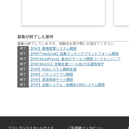
募集が終了した案件
募集は終了していますが、参画先を探す際にお役立てください
【PHP】業務管理システム開発
終了
【PHP/TypeScript】副業マッチングプラットフォーム開発
終了
【PHP/WordPress】香水ECサービス開発リードエンジニア
終了
【PHP/MySQL】営業支援ツール向けDB運用保守
終了
【PHP】Webシステム開発支援
終了
【PHP】パチンコアプリ開発
終了
【PHP】賃貸検索サイト開発
終了
【PHP】治験システム・医療系CRMシステム開発
終了
フリーランススタートガイド
ご利用者インタビュー