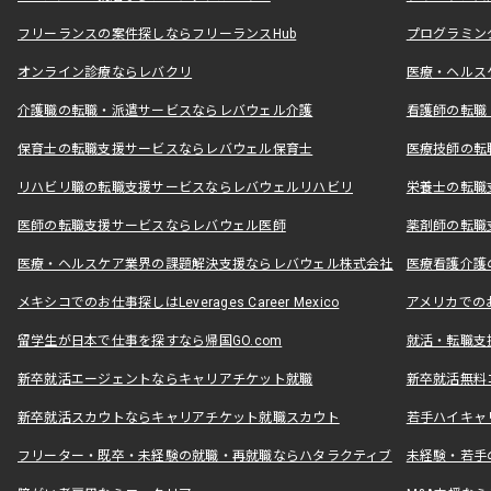
フリーランスの案件探しならフリーランスHub
プログラミン
オンライン診療ならレバクリ
医療・ヘルス
介護職の転職・派遣サービスならレバウェル介護
看護師の転職
保育士の転職支援サービスならレバウェル保育士
医療技師の転
リハビリ職の転職支援サービスならレバウェルリハビリ
栄養士の転職
医師の転職支援サービスならレバウェル医師
薬剤師の転職
医療・ヘルスケア業界の課題解決支援ならレバウェル株式会社
医療看護介護の
メキシコでのお仕事探しはLeverages Career Mexico
アメリカでのお仕事
留学生が日本で仕事を探すなら帰国GO.com
就活・転職支
新卒就活エージェントならキャリアチケット就職
新卒就活無料
新卒就活スカウトならキャリアチケット就職スカウト
若手ハイキャ
フリーター・既卒・未経験の就職・再就職ならハタラクティブ
未経験・若手