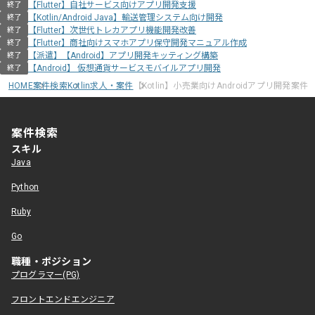
【Flutter】自社サービス向けアプリ開発支援
終了
【Kotlin/Android Java】輸送管理システム向け開発
終了
【Flutter】次世代トレカアプリ機能開発改善
終了
【Flutter】商社向けスマホアプリ保守開発マニュアル作成
終了
【派遣】【Android】アプリ開発キッティング構築
終了
【Android】 仮想通貨サービスモバイルアプリ開発
終了
HOME
案件検索
Kotlin求人・案件
【Kotlin】小売業向けAndroidアプリ開発案件
案件検索
スキル
Java
Python
Ruby
Go
職種・ポジション
プログラマー(PG)
フロントエンドエンジニア