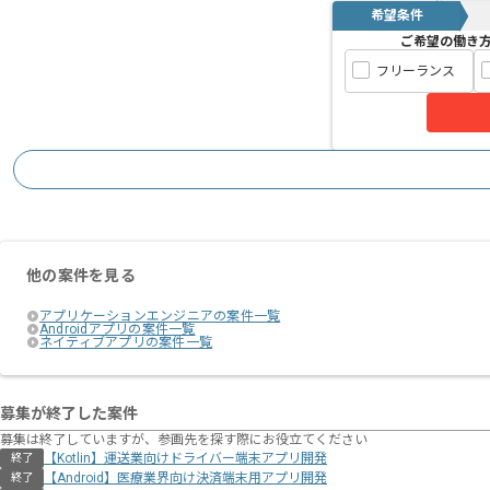
希望条件
ご希望の働き
フリーランス
他の案件を見る
アプリケーションエンジニアの案件一覧
Androidアプリの案件一覧
ネイティブアプリの案件一覧
募集が終了した案件
募集は終了していますが、参画先を探す際にお役立てください
【Kotlin】運送業向けドライバー端末アプリ開発
終了
【Android】医療業界向け決済端末用アプリ開発
終了