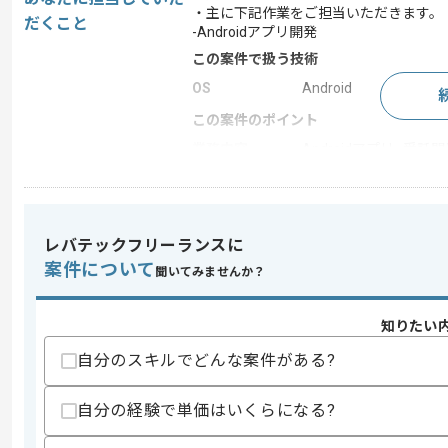
・主に下記作業をご担当いただきます。
だくこと
-Androidアプリ開発
この案件で扱う技術
OS
Android
この案件のポイント
業務内容
Androidアプリ , 受
担当領域/システ
スマートフォンアプリ
ム
20代活躍中 , 30代活躍中
特徴
極的
レバテックフリーランスに
案件について
聞いてみませんか？
求めるスキル
知りたい
スキル
・Kotlinを用いたアプリ開発実務経験
自分のスキルでどんな案件がある?
・APIを用いたアプリ開発実務経験
・Android開発経験(3年以上)
自分の経験で単価はいくらになる?
歓迎スキル
・自動コード作成経験