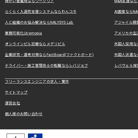
障がい者雇用ならワークリア
M&A支援な
らくらく入退院支援システムならわんコネ
AI面接ならNAL
人と組織のお悩み解決ならNALYSYS Lab.
アジャイル開発なら
業務可視化はremopia
アメリカの生活
オンラインピル診療ならメデリピル
外国人採用ならLe
企業研究・選考対策ならFactBoard(ファクトボード)
外国人派遣なら
ドライバー・施工管理技士の転職ならレバジョブ
レバウェル保
フリーランスエンジニアの求人・案件
サイトマップ
運営会社
個人様のお問い合わせ