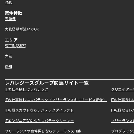
PMO
案件特徴
高単価
実務経験が浅い方OK
エリア
東京都(23区)
大阪
愛知
レバレジーズグループ関連サイト一覧
ITの仕事探しはレバテック
クリエイター
ITの仕事探しはレバテック（フリーランス向けサービス紹介）
ITの仕事探
IT転職スカウトならレバテックダイレクト
IT転職なら
ITエンジニア就活ならレバテックルーキー
フリーランス
フリーランスの案件探しならフリーランスHub
プログラミン