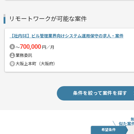
リモートワークが可能な案件
【社内SE】ビル管理業界向けシステム運用保守の求人・案件
700,000
〜
円／月
業務委託
大阪上本町（大阪府）
条件を絞って案件を探す
似た案
希望条件