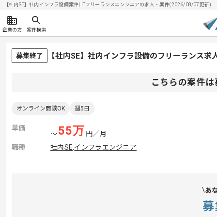
【社内SE】社内インフラ設備案件| ITフリーランスエンジニアの求人・案件(2026/08/07更新)
企業の方
案件検索
【社内SE】社内インフラ設備のフリーランス求
募集終了
こちらの案件は
オンライン商談OK
週5日
単価
55
万
〜
円／月
職種
社内SE
,
インフラエンジニア
あ
募