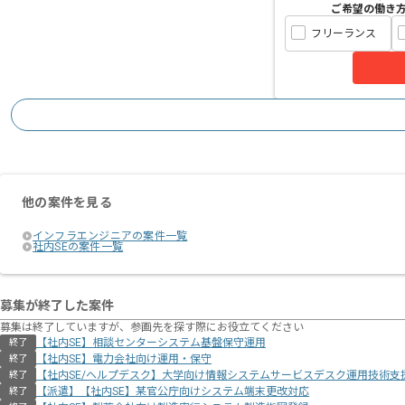
ご希望の働き
フリーランス
他の案件を見る
インフラエンジニアの案件一覧
社内SEの案件一覧
募集が終了した案件
募集は終了していますが、参画先を探す際にお役立てください
【社内SE】相談センターシステム基盤保守運用
終了
【社内SE】電力会社向け運用・保守
終了
【社内SE/ヘルプデスク】大学向け情報システムサービスデスク運用技術支
終了
【派遣】【社内SE】某官公庁向けシステム端末更改対応
終了