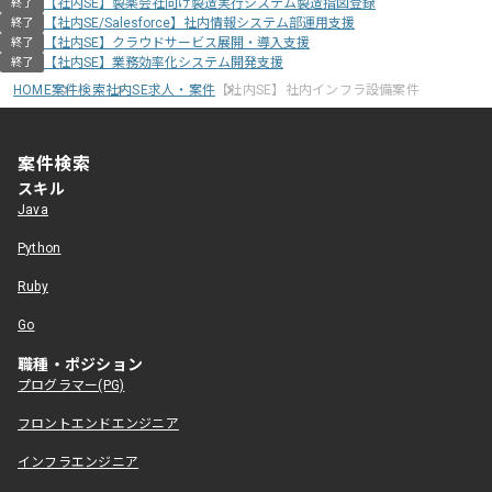
【社内SE】製薬会社向け製造実行システム製造指図登録
終了
【社内SE/Salesforce】社内情報システム部運用支援
終了
【社内SE】クラウドサービス展開・導入支援
終了
【社内SE】業務効率化システム開発支援
終了
HOME
案件検索
社内SE求人・案件
【社内SE】社内インフラ設備案件
案件検索
スキル
Java
Python
Ruby
Go
職種・ポジション
プログラマー(PG)
フロントエンドエンジニア
インフラエンジニア