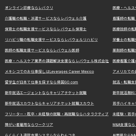
オンライン診療ならレバクリ
医療・ヘルス
介護職の転職・派遣サービスならレバウェル介護
看護師の転職
保育士の転職支援サービスならレバウェル保育士
医療技師の転
リハビリ職の転職支援サービスならレバウェルリハビリ
栄養士の転職
医師の転職支援サービスならレバウェル医師
薬剤師の転職
医療・ヘルスケア業界の課題解決支援ならレバウェル株式会社
医療看護介護の
メキシコでのお仕事探しはLeverages Career Mexico
アメリカでのお仕事
留学生が日本で仕事を探すなら帰国GO.com
就活・転職支
新卒就活エージェントならキャリアチケット就職
新卒就活無料
新卒就活スカウトならキャリアチケット就職スカウト
若手ハイキャ
フリーター・既卒・未経験の就職・再就職ならハタラクティブ
未経験・若手
障がい者雇用ならワークリア
M&A支援な
らくらく入退院支援システムならわんコネ
AI面接ならNAL