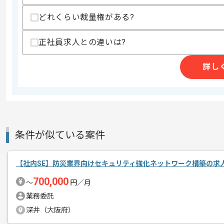
作業開始日
2026/03/01
どれくらい裁量権がある?
正社員求人との違いは?
民泊や不動産事業等を展開している企業
エージェントからのコ
今回は不動産業界向け社内SE案件に携
メント
詳し
社内SEとしての実務経験を活かしたい
週5日常駐での作業を想定しております
条件が似ている案件
【社内SE】防災業界向けセキュリティ強化ネットワーク構築の求
700,000
〜
円／月
業務委託
深井（大阪府）