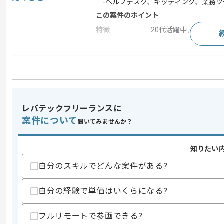
-ヘルプデスク、キッティング、業務ツ
この案件のポイント
特徴
20代活躍中 , 30代活躍中
求めるスキル
スキル
・社内インフラの整備経験
・ネットワークの経験
歓迎スキル
レバテックフリーランスに
案件について
・総務や経理周りの経験
聞いてみませんか？
スキルに不安がある方へ
知りたい
上記に似た経験やスキルをお持ちであれば申
自分のスキルでどんな案件がある?
自分の経験で単価はいくらになる?
商談回数
1回
その他募集要項
募集人数
1人
フルリモートで参画できる?