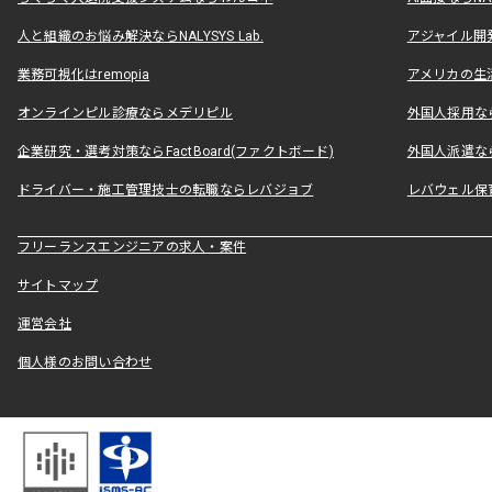
人と組織のお悩み解決ならNALYSYS Lab.
アジャイル開発なら
業務可視化はremopia
アメリカの生活
オンラインピル診療ならメデリピル
外国人採用ならLe
企業研究・選考対策ならFactBoard(ファクトボード)
外国人派遣なら
ドライバー・施工管理技士の転職ならレバジョブ
レバウェル保
フリーランスエンジニアの求人・案件
サイトマップ
運営会社
個人様のお問い合わせ