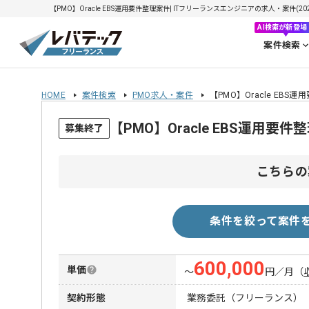
【PMO】Oracle EBS運用要件整理案件| ITフリーランスエンジニアの求人・案件(2026
AI検索が新登場
案件検索
HOME
案件検索
PMO求人・案件
【PMO】Oracle EBS
【PMO】Oracle EBS運用
募集終了
こちらの
条件を絞って案件
600,000
単価
〜
円／月
（
契約形態
業務委託（フリーランス）