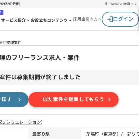
/08/09更新)
IT・Web求人/転職
フリ
！
ログイン
採用企業の方へ
サービス紹介
お役立ちコンテンツ
運用要件整理案件
要件整理のフリーランス求人・案件
案件は募集期間が終了しました
を探す
似た案件を提案してもらう
収支シミュレーション
）
最寄り駅
茅場町（東京都）/一部リ