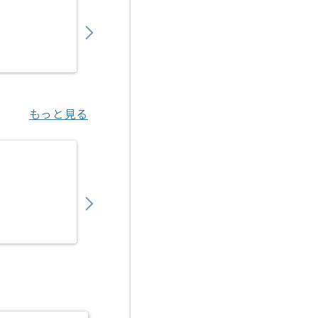
900,000
〜
円／月
業務委託
東京（東京都）
もっと見る
【PMO】決済代行事業会社向けアクワイアリ
450,000
〜
円／月
業務委託
恵比寿（東京都）