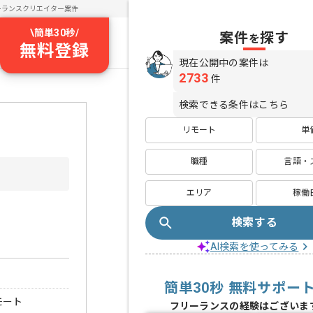
ーランスクリエイター案件
\
簡単30秒
/
案件
探す
を
無料登録
現在公開中の案件は
2733
件
検索できる条件はこちら
リモート
単
職種
言語・
エリア
稼働
検索する
AI検索を使ってみる
簡単30秒 無料サポー
モート
フリーランスの経験はございま