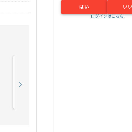
はい
い
ログインはこちら
【PMO】 生命保険会社向
け新商品開発の求人・案件
900,000
〜
円／月
業務委託
東京（東京都）