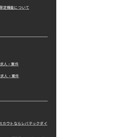
限定機能について
の求人・案件
tの求人・案件
職スカウトならレバテックダイ