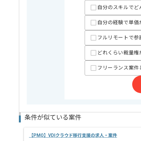
新しいアイディアや技術を積極的に導入し、
自分のスキルでど
経験豊富なメンバーと成長が出来る環境でございます
スキルアップされたい方、長期的に参画されたい方に
自分の経験で単価
リモート作業を導入しております。
フルリモートで参
どれくらい裁量権
フリーランス案件
条件が似ている案件
【PMO】VDIクラウド移行支援の求人・案件