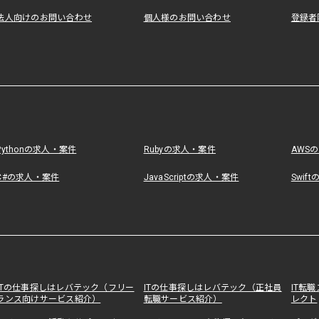
法人向けのお問い合わせ
個人様のお問い合わせ
登録者
Pythonの求人・案件
Rubyの求人・案件
AWS
C#の求人・案件
JavaScriptの求人・案件
Swif
ITの仕事探しはレバテック（フリー
ITの仕事探しはレバテック（正社員
IT転
ランス向けサービス紹介）
転職サービス紹介）
レクト