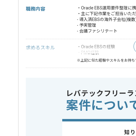
・Oracle EBS運用要件整
職務内容
・主に下記作業をご担当いた
- 導入済EBSの海外子会社(複
- 予実管理
- 会議ファシリテート
・Oracle EBSの経験
求めるスキル
・PMO経験
※上記に似た経験やスキルをお持ち
特徴
この案件のポイント
参画実績あり
レバテックフリーラ
担当者より
案件につい
レバテックでの実績がある企業の案件でございます。
PMOの経験を活かすことができます。
複数案件を保有している企業ですので、
知り
ご経験と実績に応じて別案件のご提案も差し上げる場