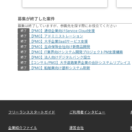
募集が終了した案件
募集は終了していますが、参画先を探す際にお役立てください
【PMO】通信企業向けService Cloud支援
終了
【PMO】アドミニストレーション
終了
【PMO】大手企業SaaSサービス支援
終了
【PMO】生命保険会社向け新商品開発
終了
【PMO】IT業界向けシステム開発プロジェクトPM支援構築
終了
【PMO】法人向けデジタルバンク設立
終了
【コンサル/PMO】大手道路業界企業の会計システムリプレイス
終了
【PMO】船舶業向け基幹システム刷新
終了
フリーランススタートガイド
ご利用者インタビュー
企業紹介ファイル
運営会社