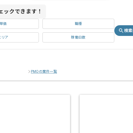
ェックできます！
単価
職種
検索
エリア
稼働日数
PMOの案件一覧