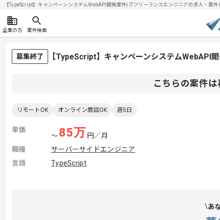
【TypeScript】キャンペーンシステムWebAPI開発案件| ITフリーランスエンジニアの求人・案件(20
企業の方
案件検索
【TypeScript】キャンペーンシステムWebA
募集終了
こちらの案件は
リモートOK
オンライン商談OK
週5日
単価
85
万
〜
円／月
職種
サーバーサイドエンジニア
言語
TypeScript
あ