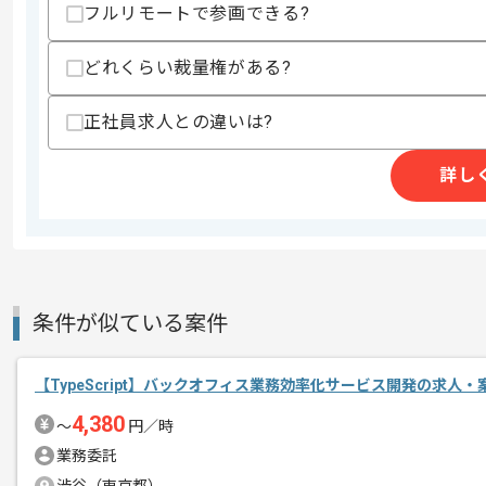
スキルに不安がある方へ
フルリモートで参画できる?
上記に似た経験やスキルをお持ちであれば申
どれくらい裁量権がある?
正社員求人との違いは?
商談回数
1回
その他募集要項
募集人数
1人
詳し
作業開始日
2026/06/01
生成AI 開発及び活用支援事業、コンサ
エージェントからのコ
レバテックの実績がある企業でございま
条件が似ている案件
メント
今回はキャンペーンシステムWebAPI
【TypeScript】バックオフィス業務効率化サービス開発の求人・
TypeScriptを用いた経験を活かしたい
4,380
〜
円／時
業務委託
基本的には、常駐とリモートのハイブリ