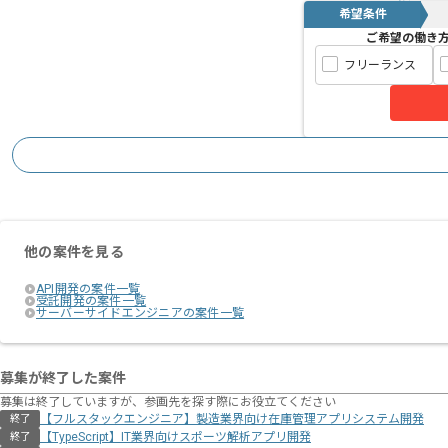
希望条件
ご希望の働き
フリーランス
他の案件を見る
API開発の案件一覧
受託開発の案件一覧
サーバーサイドエンジニアの案件一覧
募集が終了した案件
募集は終了していますが、参画先を探す際にお役立てください
【フルスタックエンジニア】製造業界向け在庫管理アプリシステム開発
終了
【TypeScript】IT業界向けスポーツ解析アプリ開発
終了