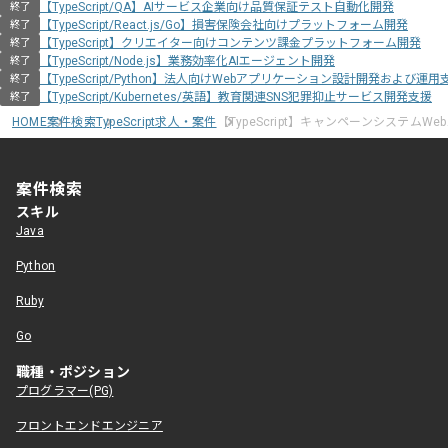
【TypeScript/QA】AIサービス企業向け品質保証テスト自動化開発
終了
【TypeScript/React.js/Go】損害保険会社向けプラットフォーム開発
終了
【TypeScript】クリエイター向けコンテンツ課金プラットフォーム開発
終了
【TypeScript/Node.js】業務効率化AIエージェント開発
終了
【TypeScript/Python】法人向けWebアプリケーション設計開発および運用
終了
【TypeScript/Kubernetes/英語】教育関連SNS犯罪抑止サービス開発支援
終了
HOME
案件検索
TypeScript求人・案件
【TypeScript】キャンペーンシステムWe
案件検索
スキル
Java
Python
Ruby
Go
職種・ポジション
プログラマー(PG)
フロントエンドエンジニア