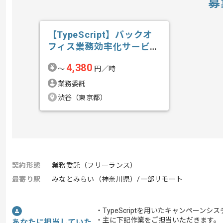
募
【TypeScript】バックオ
フィス業務効率化サービス
開発...の求人・案件
4,380
〜
円／時
業務委託
渋谷（東京都）
契約形態
業務委託（フリーランス）
最寄り駅
みなとみらい（神奈川県）/一部リモート
・TypeScriptを用いたキャンペーン
・主に下記作業をご担当いただきます。
あなたに担当していた