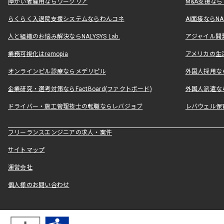
障がい者雇用ならワークリア
M&A支援な
らくらく入退院支援システムならわんコネ
AI面接ならNAL
人と組織のお悩み解決ならNALYSYS Lab.
アジャイル開発なら
業務可視化はremopia
アメリカの生活
オンラインピル診療ならメデリピル
外国人採用ならLe
企業研究・選考対策ならFactBoard(ファクトボード)
外国人派遣なら
ドライバー・施工管理技士の転職ならレバジョブ
レバウェル保
フリーランスエンジニアの求人・案件
サイトマップ
運営会社
個人様のお問い合わせ