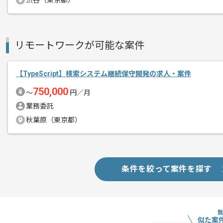
渋谷（東京都）
リモートワークが可能な案件
【TypeScript】検索システム継続保守開発の求人・案件
750,000
〜
円／月
業務委託
秋葉原（東京都）
条件を絞って案件を探す
似た案