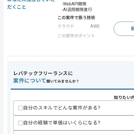
-WebAPI開発
だくこと
-AI活用開発進行
この案件で扱う技術
クラウド
AWS
この案件のポイント
業務内容
API開発 , システム開発
特徴
20代活躍中 , 30代活躍
レバテックフリーランスに
求めるスキル
案件について
聞いてみませんか？
スキル
・TypeScriptを用いた実務経験
・AWSを用いた実務経験
・WebAPI開発経験
知りたい
・AI開発経験
自分のスキルでどんな案件がある?
歓迎スキル
・ClaudeCode等を用いた実務経験
自分の経験で単価はいくらになる?
・Codex、OpenCodeを用いた経験