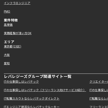
インフラエンジニア
PMO
案件特徴
高単価
実務経験が浅い方OK
エリア
東京都(23区)
大阪
愛知
レバレジーズグループ関連サイト一覧
ITの仕事探しはレバテック
クリエイター
ITの仕事探しはレバテック（フリーランス向けサービス紹介）
ITの仕事探
IT転職スカウトならレバテックダイレクト
IT転職なら
ITエンジニア就活ならレバテックルーキー
フリーランス