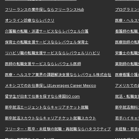
フリーランスの案件探しならフリーランスHub
プログラミン
オンライン診療ならレバクリ
医療・ヘルス
介護職の転職・派遣サービスならレバウェル介護
看護師の転職
保育士の転職支援サービスならレバウェル保育士
医療技師の転
リハビリ職の転職支援サービスならレバウェルリハビリ
栄養士の転職
医師の転職支援サービスならレバウェル医師
薬剤師の転職
医療・ヘルスケア業界の課題解決支援ならレバウェル株式会社
医療看護介護の
メキシコでのお仕事探しはLeverages Career Mexico
アメリカでのお仕事
留学生が日本で仕事を探すなら帰国GO.com
就活・転職支
新卒就活エージェントならキャリアチケット就職
新卒就活無料
新卒就活スカウトならキャリアチケット就職スカウト
若手ハイキャ
フリーター・既卒・未経験の就職・再就職ならハタラクティブ
未経験・若手