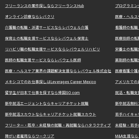
フリーランスの案件探しならフリーランスHub
プログラミン
オンライン診療ならレバクリ
医療・ヘルス
介護職の転職・派遣サービスならレバウェル介護
看護師の転職
保育士の転職支援サービスならレバウェル保育士
医療技師の転
リハビリ職の転職支援サービスならレバウェルリハビリ
栄養士の転職
医師の転職支援サービスならレバウェル医師
薬剤師の転職
医療・ヘルスケア業界の課題解決支援ならレバウェル株式会社
医療看護介護の
メキシコでのお仕事探しはLeverages Career Mexico
アメリカでのお仕事
留学生が日本で仕事を探すなら帰国GO.com
就活・転職支
新卒就活エージェントならキャリアチケット就職
新卒就活無料
新卒就活スカウトならキャリアチケット就職スカウト
若手ハイキャ
フリーター・既卒・未経験の就職・再就職ならハタラクティブ
未経験・若手
障がい者雇用ならワークリア
M&A支援な