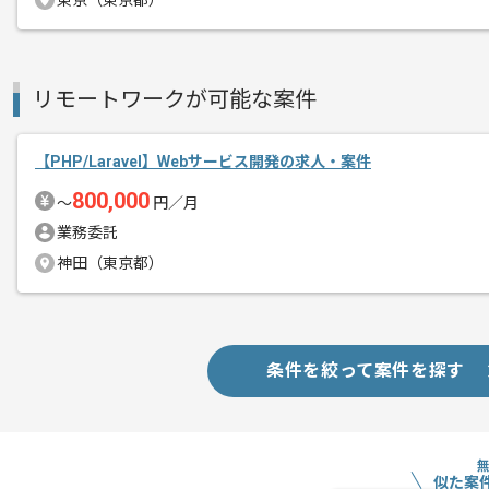
東京（東京都）
リモートワークが可能な案件
【PHP/Laravel】Webサービス開発の求人・案件
800,000
〜
円／月
業務委託
神田（東京都）
条件を絞って案件を探す
似た案