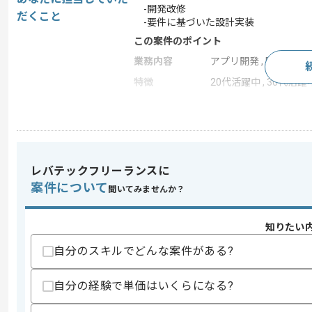
-開発改修
だくこと
-要件に基づいた設計実装
この案件のポイント
業務内容
アプリ開発 , ERP
特徴
20代活躍中 , 30代活躍
求めるスキル
スキル
・PHPを用いたサーバーサイド開発の実務
・ERPまたは作業系アプリケーション開
レバテックフリーランスに
・システム設計の経験
案件について
聞いてみませんか？
歓迎スキル
・AWSを利用したインフラ環境の知見
知りたい
自分のスキルでどんな案件がある?
スキルに不安がある方へ
上記に似た経験やスキルをお持ちであれば申
自分の経験で単価はいくらになる?