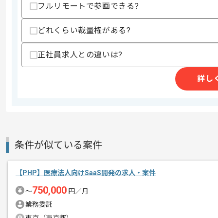
フルリモートで参画できる?
商談回数
2回
その他募集要項
募集人数
1人
どれくらい裁量権がある?
作業開始日
2026/06/01
正社員求人との違いは?
詳し
マーケティング事業、広告プラットフォ
エージェントからのコ
レバテックの実績がある企業でございま
メント
今回はCRM作業アプリ開発案件に携わ
条件が似ている案件
PHPを用いた開発経験を活かしたい方に
基本的にはリモートでの作業を見込んで
【PHP】医療法人向けSaaS開発の求人・案件
750,000
〜
円／月
業務委託