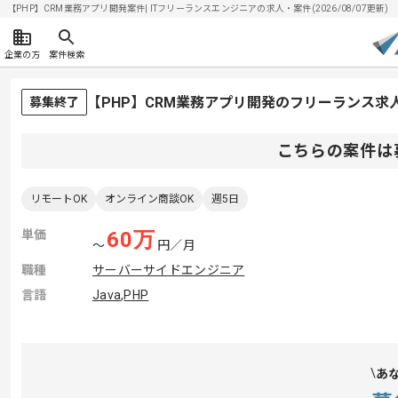
【PHP】CRM業務アプリ開発案件| ITフリーランスエンジニアの求人・案件(2026/08/07更新)
企業の方
案件検索
【PHP】CRM業務アプリ開発のフリーランス求
募集終了
こちらの案件は
リモートOK
オンライン商談OK
週5日
単価
60
万
〜
円／月
職種
サーバーサイドエンジニア
言語
Java
,
PHP
あ