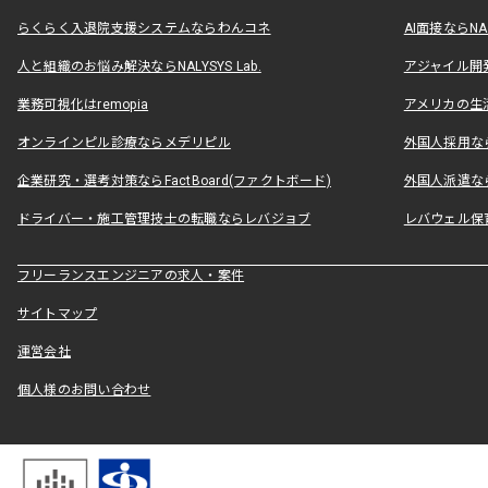
らくらく入退院支援システムならわんコネ
AI面接ならNAL
人と組織のお悩み解決ならNALYSYS Lab.
アジャイル開発なら
業務可視化はremopia
アメリカの生活
オンラインピル診療ならメデリピル
外国人採用ならLe
企業研究・選考対策ならFactBoard(ファクトボード)
外国人派遣なら
ドライバー・施工管理技士の転職ならレバジョブ
レバウェル保
フリーランスエンジニアの求人・案件
サイトマップ
運営会社
個人様のお問い合わせ