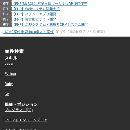
【PHP/MySQL】営業支援ツール向けDB運用保守
終了
【PHP】Webシステム開発支援
終了
【PHP】パチンコアプリ開発
終了
【PHP】賃貸検索サイト開発
終了
【PHP】治験システム・医療系CRMシステム開発
終了
HOME
案件検索
Java求人・案件
【PHP】CRM業務アプリ開発案件
案件検索
スキル
Java
Python
Ruby
Go
職種・ポジション
プログラマー(PG)
フロントエンドエンジニア