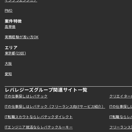
インフラエンジニア
PMO
案件特徴
高単価
実務経験が浅い方OK
エリア
東京都(23区)
大阪
愛知
レバレジーズグループ関連サイト一覧
ITの仕事探しはレバテック
クリエイター
ITの仕事探しはレバテック（フリーランス向けサービス紹介）
ITの仕事探
IT転職スカウトならレバテックダイレクト
IT転職なら
ITエンジニア就活ならレバテックルーキー
フリーランス