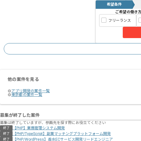
希望条件
ご希望の働き
フリーランス
他の案件を見る
アプリ開発の案件一覧
東京都の案件一覧
募集が終了した案件
募集は終了していますが、参画先を探す際にお役立てください
【PHP】業務管理システム開発
終了
【PHP/TypeScript】副業マッチングプラットフォーム開発
終了
【PHP/WordPress】香水ECサービス開発リードエンジニア
終了