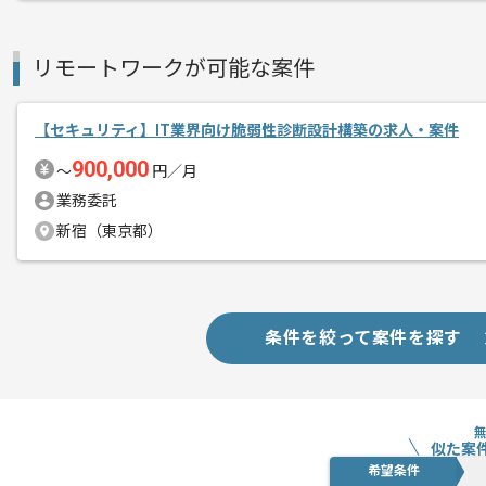
メント
リモートワークが可能な案件
【セキュリティ】IT業界向け脆弱性診断設計構築の求人・案件
900,000
〜
円／月
業務委託
新宿（東京都）
条件を絞って案件を探す
似た案
希望条件