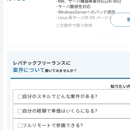
- NW、サーバ機器障害対応(24/365)
- サーバ脆弱性対応
- WindowsServerへのパッチ適用
- Linux 系サーバの OS バージョンアッ
この案件で扱う技術
OS
Linux , Windows Server
開発ツール
VMware , Zabbix
レバテックフリーランスに
求めるスキル
案件について
聞いてみませんか？
スキル
・Windows Server構築経験 (AD、
・LinuxサーバのOSバージョンアップ経験 
・ネットワーク障害対応スキル (切り分
知りたい
・SOC 一次対応経験
・ベンダーコントロール経験
自分のスキルでどんな案件がある?
歓迎スキル
自分の経験で単価はいくらになる?
・ネットワーク構築経験
・Vmwareなどの仮想基盤の知識
・Zabbixなどの監視ツールの操作経験
フルリモートで参画できる?