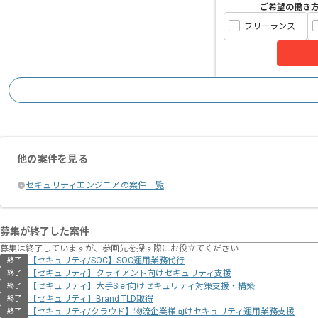
ご希望の働き
フリーランス
他の案件を見る
セキュリティエンジニアの案件一覧
募集が終了した案件
募集は終了していますが、参画先を探す際にお役立てください
【セキュリティ/SOC】SOC運用業務代行
終了
【セキュリティ】クライアント向けセキュリティ支援
終了
【セキュリティ】大手Sier向けセキュリティ対策支援・構築
終了
【セキュリティ】Brand TLD取得
終了
【セキュリティ/クラウド】物流企業様向けセキュリティ運用業務支援
終了