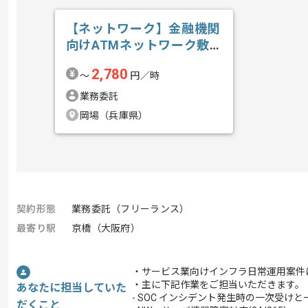
【ネットワーク】金融機関
向けATMネットワーク敷
設業務支援の求人・案件
2,780
〜
円／時
業務委託
岡場（兵庫県）
契約形態
業務委託（フリーランス）
最寄り駅
京橋（大阪府）
・サービス業向けインフラ日常運用案件
・主に下記作業をご担当いただきます。
あなたに担当していた
- SOC インシデント発生時の一次受けと一次
だくこと