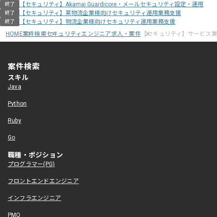
【セキュリティ】Akamai Guardicore・メールセキュリティ設定・運用
終了
【セキュリティ】某物流企業様向けセキュリティ運用業務支援
終了
【セキュリティ】物流企業様向けセキュリティ運用業務支援
終了
HOME
案件検索
セキュリティエンジニア求人・案件
【セキュリティ】サービス
案件検索
スキル
Java
Python
Ruby
Go
職種・ポジション
プログラマー(PG)
フロントエンドエンジニア
インフラエンジニア
PMO