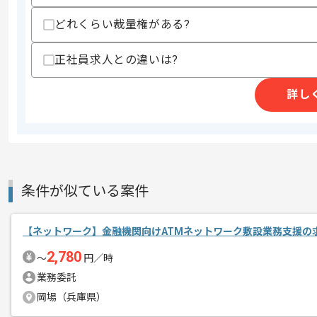
スキルに不安がある方へ
どれくらい裁量権がある?
上記に似た経験やスキルをお持ちであれば申
正社員求人との違いは?
精算条件
有
詳し
精算・お支払い
精算基準時間
140時間〜180時間
支払いサイト
15日
条件が似ている案件
商談回数
2回
その他募集要項
募集人数
1人
【ネットワーク】金融機関向けATMネットワーク敷設業務支援の
作業開始日
2026/05/13
2,780
〜
円／時
業務委託
週5日常駐での作業を想定しております
岡場（兵庫県）
エージェントからのコ