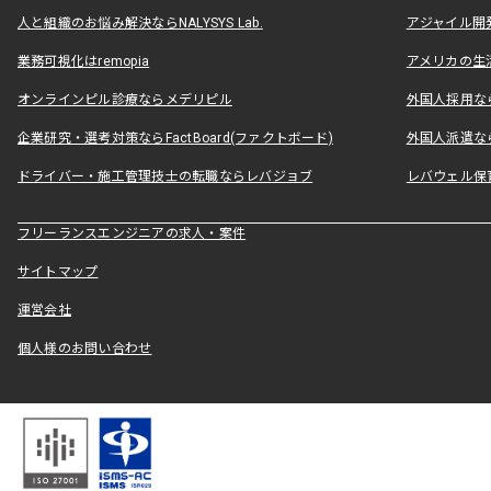
人と組織のお悩み解決ならNALYSYS Lab.
アジャイル開発なら
業務可視化はremopia
アメリカの生活
オンラインピル診療ならメデリピル
外国人採用ならLe
企業研究・選考対策ならFactBoard(ファクトボード)
外国人派遣なら
ドライバー・施工管理技士の転職ならレバジョブ
レバウェル保
フリーランスエンジニアの求人・案件
サイトマップ
運営会社
個人様のお問い合わせ