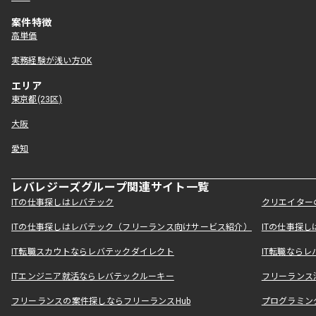
案件特徴
高単価
実務経験が浅い方OK
エリア
東京都(23区)
大阪
愛知
レバレジーズグループ関連サイト一覧
ITの仕事探しはレバテック
クリエイター
ITの仕事探しはレバテック（フリーランス向けサービス紹介）
ITの仕事探
IT転職スカウトならレバテックダイレクト
IT転職なら
ITエンジニア就活ならレバテックルーキー
フリーランス
フリーランスの案件探しならフリーランスHub
プログラミン