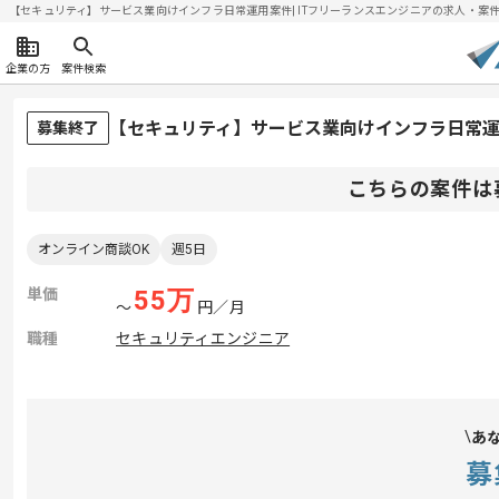
【セキュリティ】サービス業向けインフラ日常運用案件| ITフリーランスエンジニアの求人・案件(202
企業の方
案件検索
【セキュリティ】サービス業向けインフラ日常
募集終了
こちらの案件は
オンライン商談OK
週5日
単価
55
万
〜
円／月
職種
セキュリティエンジニア
あ
募