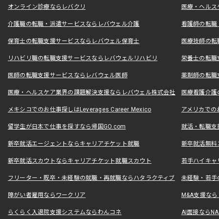
オンライン診療ならレバクリ
医療・ヘルス
介護職の転職・派遣サービスならレバウェル介護
看護師の転職
保育士の転職支援サービスならレバウェル保育士
医療技師の転
リハビリ職の転職支援サービスならレバウェルリハビリ
栄養士の転職
医師の転職支援サービスならレバウェル医師
薬剤師の転職
医療・ヘルスケア業界の課題解決支援ならレバウェル株式会社
医療看護介護の
メキシコでのお仕事探しはLeverages Career Mexico
アメリカでのお仕事
留学生が日本で仕事を探すなら帰国GO.com
就活・転職支
新卒就活エージェントならキャリアチケット就職
新卒就活無料
新卒就活スカウトならキャリアチケット就職スカウト
若手ハイキャ
フリーター・既卒・未経験の就職・再就職ならハタラクティブ
未経験・若手
障がい者雇用ならワークリア
M&A支援な
らくらく入退院支援システムならわんコネ
AI面接ならNAL