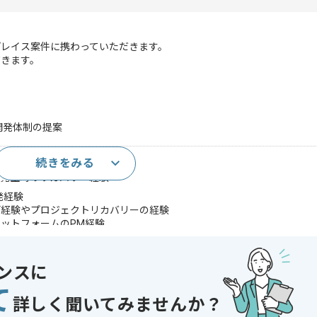
プレイス案件に携わっていただきます。
だきます。
開発体制の提案
続きをみる
)
ル発生時のリカバリー経験
発経験
画経験やプロジェクトリカバリーの経験
ットフォームのPM経験
であれば申し込み可能なケースもございます！まずはお気軽にご相談ください！
ンスに
て
コントロール
詳しく聞いてみませんか？
 , 30代活躍中 , 40代活躍中 , 長期プロジェクト , 急募 , BtoC向け , 新