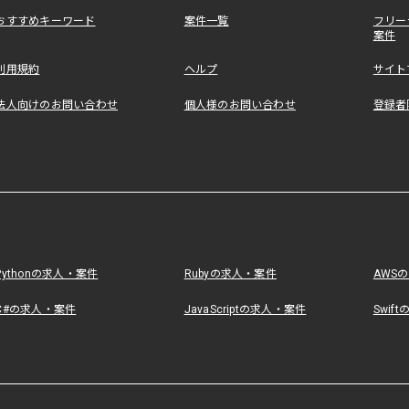
おすすめキーワード
案件一覧
フリー
案件
利用規約
ヘルプ
サイト
法人向けのお問い合わせ
個人様のお問い合わせ
登録者
Pythonの求人・案件
Rubyの求人・案件
AWS
C#の求人・案件
JavaScriptの求人・案件
Swif