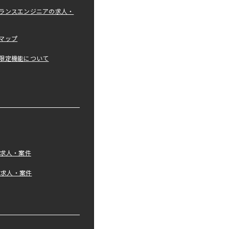
ランスエンジニアの求人・
マップ
限定機能について
の求人・案件
tの求人・案件