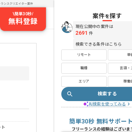
ーランスクリエイター案件
\
簡単30秒
/
案件
探す
を
無料登録
現在公開中の案件は
2691
件
検索できる条件はこちら
リモート
単
職種
言語・
エリア
稼働
検索する
AI検索を使ってみる
簡単30秒 無料サポー
ート
フリーランスの経験はございま