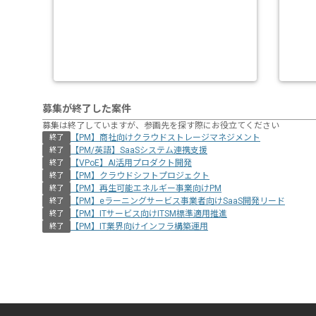
募集が終了した案件
募集は終了していますが、参画先を探す際にお役立てください
【PM】商社向けクラウドストレージマネジメント
終了
【PM/英語】SaaSシステム連携支援
終了
【VPoE】AI活用プロダクト開発
終了
【PM】クラウドシフトプロジェクト
終了
【PM】再生可能エネルギー事業向けPM
終了
【PM】eラーニングサービス事業者向けSaaS開発リード
終了
【PM】ITサービス向けITSM標準適用推進
終了
【PM】IT業界向けインフラ構築運用
終了