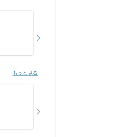
【PM】塗装業界向けシステム開発支援の求人
1,200,000
〜
円／月
業務委託
浦和（埼玉県）
もっと見る
【PM】証券会社向け営業支援プロダクト導入
1,050,000
〜
円／月
業務委託
豊洲（東京都）