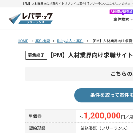
【PM】人材業界向け求職サイトリプレイス案件| ITフリーランスエンジニアの求人・案件(
AI検索が新登場
案件検索
HOME
案件検索
Ruby求人・案件
【PM】人材業界向け求
【PM】人材業界向け求職サイ
募集終了
こちらの
条件を絞って案件
1,200,000
単価
〜
円／
契約形態
業務委託（フリーランス）