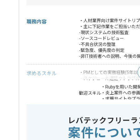
・人材業界向け案件サイトリ
職務内容
・主に下記作業をご担当いた
-現状システムの技術監査
-ソースコードレビュー
-不具合状況の整理
-緊急度、優先度の判定
-非IT技術者への説明、今後の
・PMとしての実務経験(5年以上
求めるスキル
・スケジュール遅延やトラブ
・Rubyを用いた開
・炎上案件への参
歓迎スキル
・求職サイトやプラ
※上記に似た経験やスキルをお持ち
レバテックフリーラ
業界
人材･教育
この案件のポイント
案件につい
業務内容
ベンダー
特徴
20代活躍中