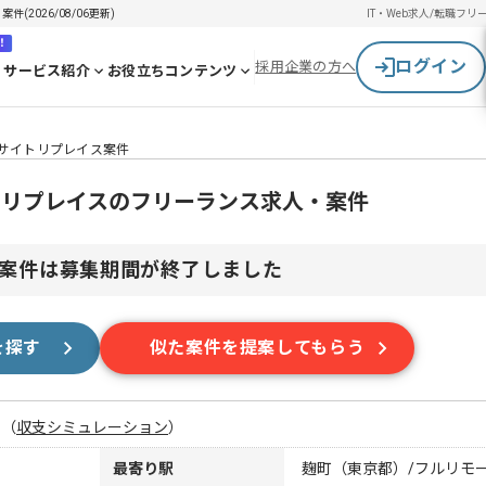
2026/08/06更新)
IT・Web求人/転職
フリ
！
ログイン
採用企業の方へ
サービス紹介
お役立ちコンテンツ
職サイトリプレイス案件
トリプレイスのフリーランス求人・案件
案件は募集期間が終了しました
を探す
似た案件を提案してもらう
月
（
収支シミュレーション
）
最寄り駅
麹町（東京都）/フルリモ