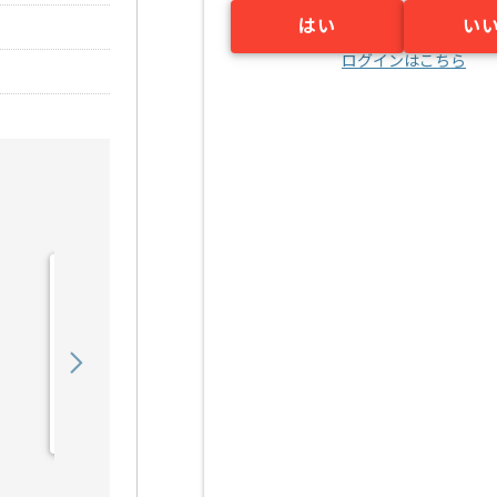
はい
い
ログインはこちら
【PM】塗装業界向けシス
テム開発支援の求人・案件
1,200,000
〜
円／月
業務委託
浦和（埼玉県）