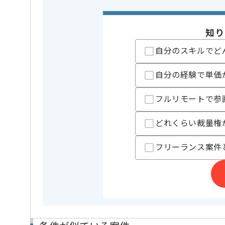
知り
担当者より
自分のスキルでど
採用コンサルティング事業、人事コンサルティング事
を展開している企業でございます。
今回は人材業界向け案件サイトリプレイス案件に携わ
自分の経験で単価
PMとしての実務経験を活かしたい方にお勧めです。
フルリモートで参
基本的にはフルリモートでの作業を見込んでおります
どれくらい裁量権
フリーランス案件