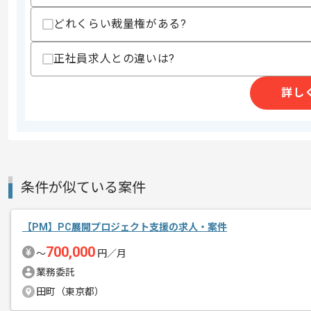
どれくらい裁量権がある?
正社員求人との違いは?
商談回数
1回
その他募集要項
募集人数
1人
詳し
作業開始日
2026/06/01
システムコンサルティング事業、 Web
エージェントからのコ
を展開している企業でございます。
条件が似ている案件
メント
今回は資産運用システム刷新案件に携わ
【PM】PC展開プロジェクト支援の求人・案件
PM経験を活かしたい方にお勧めです。
700,000
〜
円／月
業務委託
基本的には一部リモートでの作業を見込
田町（東京都）