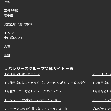
PMO
案件特徴
高単価
実務経験が浅い方OK
エリア
東京都(23区)
大阪
愛知
レバレジーズグループ関連サイト一覧
ITの仕事探しはレバテック
クリエイター
ITの仕事探しはレバテック（フリーランス向けサービス紹介）
ITの仕事探
IT転職スカウトならレバテックダイレクト
IT転職なら
ITエンジニア就活ならレバテックルーキー
フリーランス
フリーランスの案件探しならフリーランスHub
プログラミン