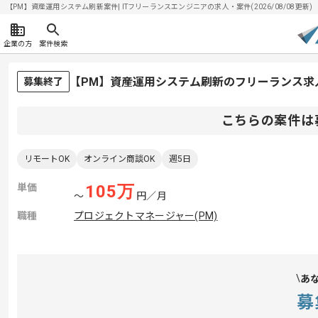
【PM】資産運用システム刷新案件| ITフリーランスエンジニアの求人・案件(2026/08/08更新)
企業の方
案件検索
【PM】資産運用システム刷新のフリーランス求
募集終了
こちらの案件は
リモートOK
オンライン商談OK
週5日
単価
105
万
〜
円／月
職種
プロジェクトマネージャー(PM)
あ
募