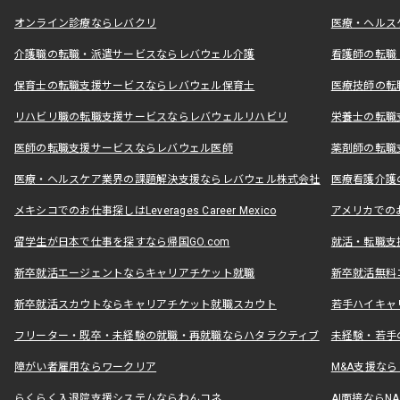
オンライン診療ならレバクリ
医療・ヘルス
介護職の転職・派遣サービスならレバウェル介護
看護師の転職
保育士の転職支援サービスならレバウェル保育士
医療技師の転
リハビリ職の転職支援サービスならレバウェルリハビリ
栄養士の転職
医師の転職支援サービスならレバウェル医師
薬剤師の転職
医療・ヘルスケア業界の課題解決支援ならレバウェル株式会社
医療看護介護の
メキシコでのお仕事探しはLeverages Career Mexico
アメリカでのお仕事
留学生が日本で仕事を探すなら帰国GO.com
就活・転職支
新卒就活エージェントならキャリアチケット就職
新卒就活無料
新卒就活スカウトならキャリアチケット就職スカウト
若手ハイキャ
フリーター・既卒・未経験の就職・再就職ならハタラクティブ
未経験・若手
障がい者雇用ならワークリア
M&A支援な
らくらく入退院支援システムならわんコネ
AI面接ならNAL