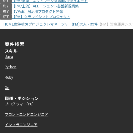
【PM/英語】ネットワーク領域向けPMサポート
終了
【PM/上流】AIエージェント基盤新規構築
終了
【VPoE】AI活用プロダクト開発
終了
【PM】クラウドシフトプロジェクト
終了
HOME
案件検索
プロジェクトマネージャー(PM)求人・案件
【PM】資産運用シス
案件検索
スキル
Java
Python
Ruby
Go
職種・ポジション
プログラマー(PG)
フロントエンドエンジニア
インフラエンジニア