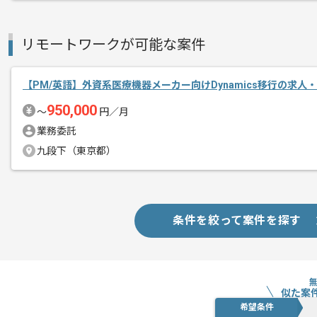
リモートワークが可能な案件
【PM/英語】外資系医療機器メーカー向けDynamics移行の求人
950,000
〜
円／月
業務委託
九段下（東京都）
条件を絞って案件を探す
似た案
希望条件