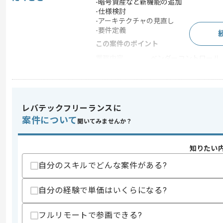
-暗号資産など新機能の追加
-仕様検討
-アーキテクチャの見直し
-要件定義
この案件のポイント
業務内容
ベンダーコントロール
特徴
20代活躍中 , 30代活躍
レバテックフリーランスに
求めるスキル
案件について
聞いてみませんか？
スキル
・FAIMS、T-STAR、Xnetなど資産
・資産運用の機能に関する知見
・暗号資産の法令に関する知見
知りたい
・提案書、企画書の作成経験
・システム開発、インフラ構築に関する
自分のスキルでどんな案件がある?
歓迎スキル
自分の経験で単価はいくらになる?
・アーキテクトとしてシステム構成を検
スキルに不安がある方へ
フルリモートで参画できる?
上記に似た経験やスキルをお持ちであれば申