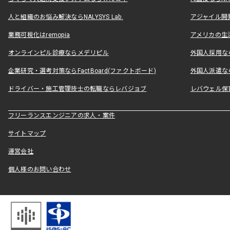
人と組織のお悩み解決ならNALYSYS Lab.
アジャイル開発なら
業務可視化はremopia
アメリカの生活
オンラインピル診療ならメデリピル
外国人採用ならLe
企業研究・選考対策ならFactBoard(ファクトボード)
外国人派遣なら
ドライバー・施工管理技士の転職ならレバジョブ
レバウェル保
フリーランスエンジニアの求人・案件
サイトマップ
運営会社
個人様のお問い合わせ