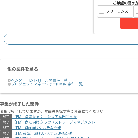
ご希望の働き
フリーランス
他の案件を見る
ベンダーコントロールの案件一覧
プロジェクトマネージャー(PM)の案件一覧
募集が終了した案件
募集は終了していますが、参画先を探す際にお役立てください
【PM】塗装業界向けシステム開発支援
終了
【PM】商社向けクラウドストレージマネジメント
終了
【PM】SIer向けシステム開発
終了
【PM/英語】SaaSシステム連携支援
終了