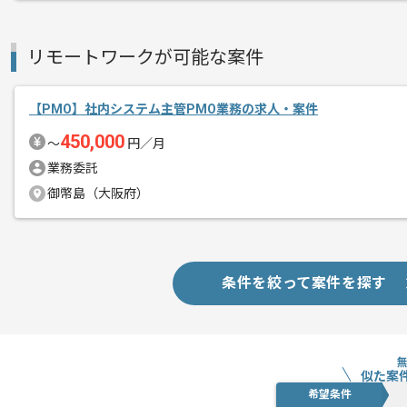
基本的には一部リモート作業を見込んで
リモートワークが可能な案件
【PMO】社内システム主管PMO業務の求人・案件
450,000
〜
円／月
業務委託
御幣島（大阪府）
条件を絞って案件を探す
似た案
希望条件