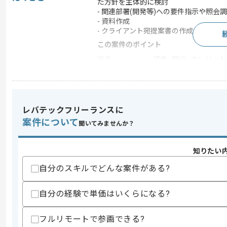
た方針を主体的に検討
- 関連部署(開発等)への要件指示や照会
- 資料作成
- クライアント宛提案書の作成
この案件のポイント
業界
証券 , 銀行 , クレジ
業務内容
システム開発
特徴
20代活躍中 , 30代活躍
レバテックフリーランスに
案件について
聞いてみませんか？
求めるスキル
スキル
・AIエージェント等の生成AIおよびク
知りたい
・クライアント向け提案書(PowerPoint
自分のスキルでどんな案件がある?
歓迎スキル
・AIに関する最新技術知見
自分の経験で単価はいくらになる?
スキルに不安がある方へ
上記に似た経験やスキルをお持ちであれば申
フルリモートで参画できる?