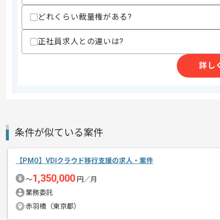
どれくらい裁量権がある?
商談回数
2回
その他募集要項
正社員求人との違いは?
募集人数
1人
作業開始日
2026/07/01
詳し
レバテックでの実績がある企業の案件で
エージェントからのコ
メント
PMOの経験を活かすことができます。
条件が似ている案件
複数案件を保有している企業ですので、
ご経験と実績に応じて別案件のご提案も
【PMO】VDIクラウド移行支援の求人・案件
新しいアイディアや技術を積極的に導入
1,350,000
〜
円／月
経験豊富なメンバーと成長が出来る環境
業務委託
スキルアップされたい方、長期的に参画
赤羽橋（東京都）