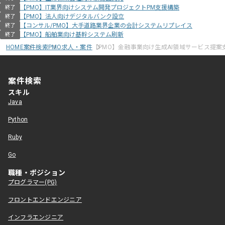
【PMO】IT業界向けシステム開発プロジェクトPM支援構築
終了
【PMO】法人向けデジタルバンク設立
終了
【コンサル/PMO】大手道路業界企業の会計システムリプレイス
終了
【PMO】船舶業向け基幹システム刷新
終了
HOME
案件検索
PMO求人・案件
【PMO】金融事業向け生成AI領域サービス提案
案件検索
スキル
Java
Python
Ruby
Go
職種・ポジション
プログラマー(PG)
フロントエンドエンジニア
インフラエンジニア