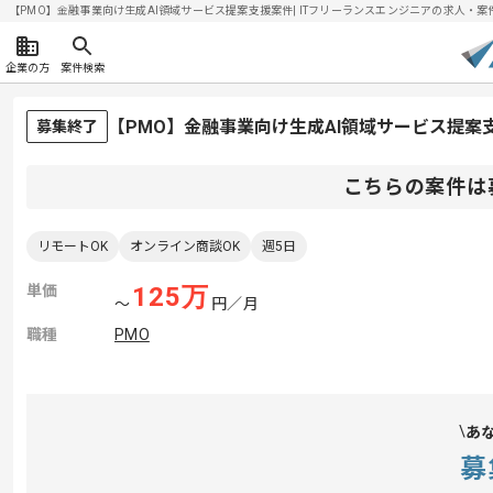
【PMO】金融事業向け生成AI領域サービス提案支援案件| ITフリーランスエンジニアの求人・案件(20
企業の方
案件検索
【PMO】金融事業向け生成AI領域サービス提
募集終了
こちらの案件は
リモートOK
オンライン商談OK
週5日
単価
125
万
〜
円／月
職種
PMO
あ
募