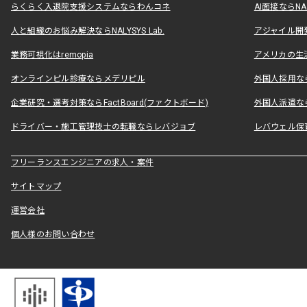
らくらく入退院支援システムならわんコネ
AI面接ならNAL
人と組織のお悩み解決ならNALYSYS Lab.
アジャイル開発なら
業務可視化はremopia
アメリカの生活
オンラインピル診療ならメデリピル
外国人採用ならLe
企業研究・選考対策ならFactBoard(ファクトボード)
外国人派遣なら
ドライバー・施工管理技士の転職ならレバジョブ
レバウェル保
フリーランスエンジニアの求人・案件
サイトマップ
運営会社
個人様のお問い合わせ