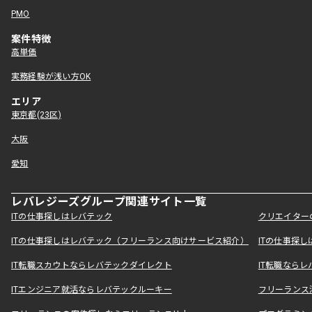
PMO
案件特徴
高単価
実務経験が浅い方OK
エリア
東京都(23区)
大阪
愛知
レバレジーズグループ関連サイト一覧
ITの仕事探しはレバテック
クリエイター
ITの仕事探しはレバテック（フリーランス向けサービス紹介）
ITの仕事探
IT転職スカウトならレバテックダイレクト
IT転職なら
ITエンジニア就活ならレバテックルーキー
フリーランス