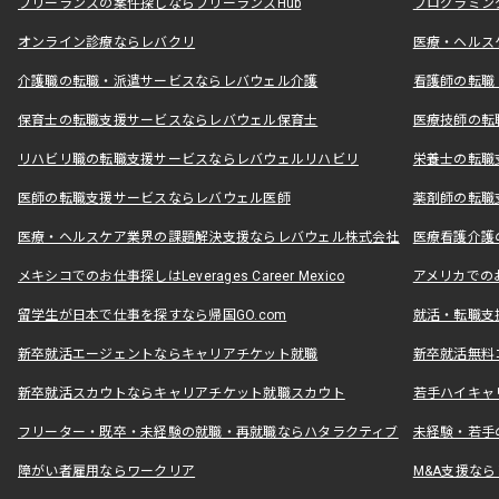
フリーランスの案件探しならフリーランスHub
プログラミン
オンライン診療ならレバクリ
医療・ヘルス
介護職の転職・派遣サービスならレバウェル介護
看護師の転職
保育士の転職支援サービスならレバウェル保育士
医療技師の転
リハビリ職の転職支援サービスならレバウェルリハビリ
栄養士の転職
医師の転職支援サービスならレバウェル医師
薬剤師の転職
医療・ヘルスケア業界の課題解決支援ならレバウェル株式会社
医療看護介護の
メキシコでのお仕事探しはLeverages Career Mexico
アメリカでのお仕事
留学生が日本で仕事を探すなら帰国GO.com
就活・転職支
新卒就活エージェントならキャリアチケット就職
新卒就活無料
新卒就活スカウトならキャリアチケット就職スカウト
若手ハイキャ
フリーター・既卒・未経験の就職・再就職ならハタラクティブ
未経験・若手
障がい者雇用ならワークリア
M&A支援な