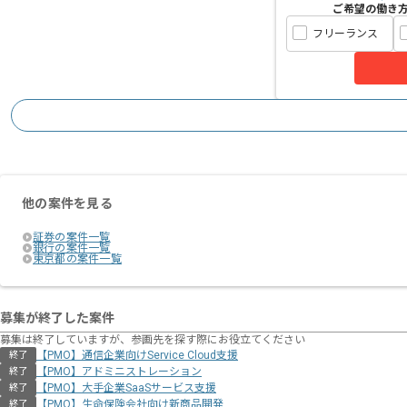
ご希望の働き
フリーランス
他の案件を見る
証券の案件一覧
銀行の案件一覧
東京都の案件一覧
募集が終了した案件
募集は終了していますが、参画先を探す際にお役立てください
【PMO】通信企業向けService Cloud支援
終了
【PMO】アドミニストレーション
終了
【PMO】大手企業SaaSサービス支援
終了
【PMO】生命保険会社向け新商品開発
終了