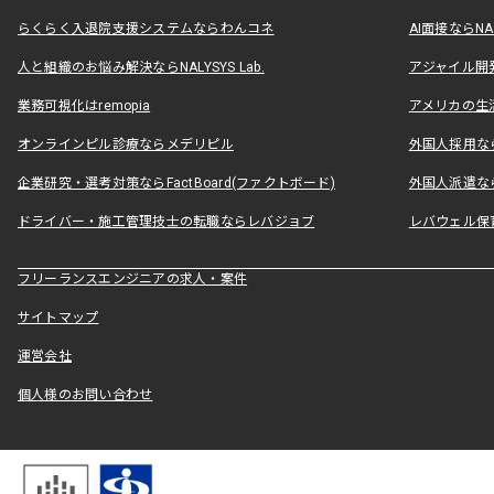
らくらく入退院支援システムならわんコネ
AI面接ならNAL
人と組織のお悩み解決ならNALYSYS Lab.
アジャイル開発なら
業務可視化はremopia
アメリカの生活
オンラインピル診療ならメデリピル
外国人採用ならLe
企業研究・選考対策ならFactBoard(ファクトボード)
外国人派遣なら
ドライバー・施工管理技士の転職ならレバジョブ
レバウェル保
フリーランスエンジニアの求人・案件
サイトマップ
運営会社
個人様のお問い合わせ