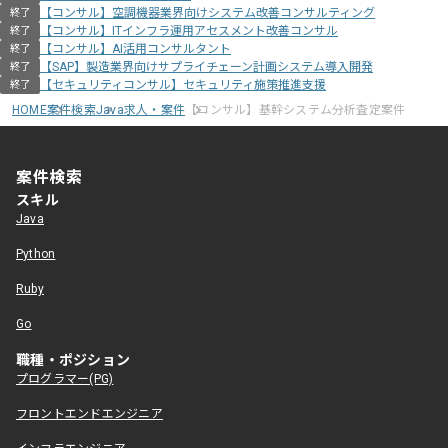
【コンサル】空調機器業界向けシステム改善コンサルティング
終了
【コンサル】ITインフラ運用アセスメント改善コンサル
終了
【コンサル】AI活用コンサルタント
終了
【SAP】製造業界向けサプライチェーン計画システム導入開発
終了
【セキュリティコンサル】セキュリティ施策推進支援
終了
HOME
案件検索
Java求人・案件
【コンサル】基幹システム分析査定案件
案件検索
スキル
Java
Python
Ruby
Go
職種・ポジション
プログラマー(PG)
フロントエンドエンジニア