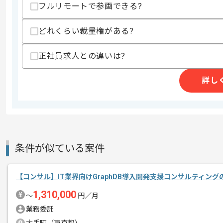
スキルに不安がある方へ
フルリモートで参画できる?
上記に似た経験やスキルをお持ちであれば申
どれくらい裁量権がある?
精算条件
有
正社員求人との違いは?
精算・お支払い
精算基準時間
140時間〜180時間
詳し
支払いサイト
15日
商談回数
1回
その他募集要項
募集人数
1人
条件が似ている案件
作業開始日
2026/07/01
【コンサル】IT業界向けGraphDB導入開発支援コンサルティン
1,310,000
〜
円／月
レバテックでの実績がある企業の案件で
エージェントからのコ
業務委託
メント