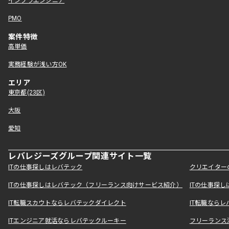
インフラエンジニア
PMO
案件特徴
高単価
実務経験が浅い方OK
エリア
東京都(23区)
大阪
愛知
レバレジーズグループ関連サイト一覧
ITの仕事探しはレバテック
クリエイター
ITの仕事探しはレバテック（フリーランス向けサービス紹介）
ITの仕事探
IT転職スカウトならレバテックダイレクト
IT転職なら
ITエンジニア就活ならレバテックルーキー
フリーランス