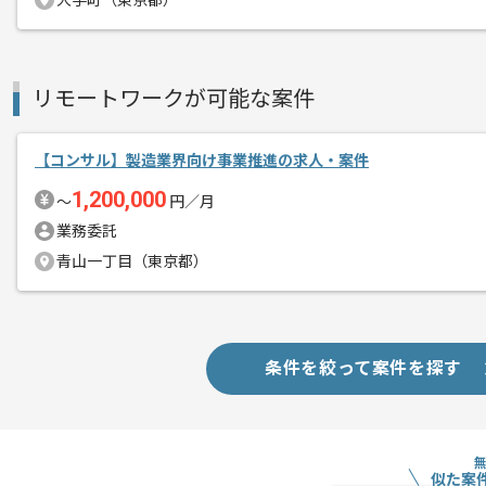
大手町（東京都）
コンサルの経験を活かすことができます
複数案件を保有している企業ですので、
ご経験と実績に応じて別案件のご提案も
リモートワークが可能な案件
新しいアイディアや技術を積極的に導入
経験豊富なメンバーと成長が出来る環境
スキルアップされたい方、長期的に参画
【コンサル】製造業界向け事業推進の求人・案件
1,200,000
〜
円／月
業務委託
青山一丁目（東京都）
条件を絞って案件を探す
似た案