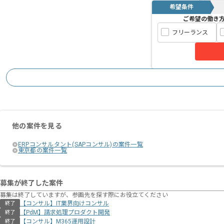
希望条件
ご希望の働き
フリーランス
他の案件を見る
ERPコンサルタント(SAPコンサル)の案件一覧
東京都の案件一覧
募集が終了した案件
募集は終了していますが、参画先を探す際にお役立てください
【コンサル】IT業界向けコンサル
終了
【PdM】請求処理プロダクト開発
終了
【コンサル】M365運用設計
終了