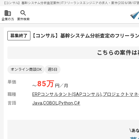
【コンサル】基幹システム分析査定案件| ITフリーランスエンジニアの求人・案件(2026/08/07
企業の方
案件検索
【コンサル】基幹システム分析査定のフリーラ
募集終了
こちらの案件は
オンライン商談OK
週5日
単価
85
万
〜
円／月
職種
ERPコンサルタント(SAPコンサル)
,
プロジェクトマネー
言語
Java
,
COBOL
,
Python
,
C#
あ