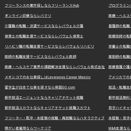
フリーランスの案件探しならフリーランスHub
プログラミン
オンライン診療ならレバクリ
医療・ヘルス
介護職の転職・派遣サービスならレバウェル介護
看護師の転職
保育士の転職支援サービスならレバウェル保育士
医療技師の転
リハビリ職の転職支援サービスならレバウェルリハビリ
栄養士の転職
医師の転職支援サービスならレバウェル医師
薬剤師の転職
医療・ヘルスケア業界の課題解決支援ならレバウェル株式会社
医療看護介護の
メキシコでのお仕事探しはLeverages Career Mexico
アメリカでのお仕事
留学生が日本で仕事を探すなら帰国GO.com
就活・転職支
新卒就活エージェントならキャリアチケット就職
新卒就活無料
新卒就活スカウトならキャリアチケット就職スカウト
若手ハイキャ
フリーター・既卒・未経験の就職・再就職ならハタラクティブ
未経験・若手
障がい者雇用ならワークリア
M&A支援な