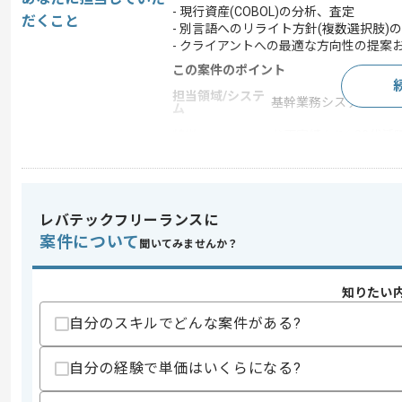
- 現行資産(COBOL)の分析、査定
だくこと
- 別言語へのリライト方針(複数選択肢)
- クライアントへの最適な方向性の提案
この案件のポイント
担当領域/システ
基幹業務システム
ム
特徴
参画実績あり , 20代活躍
求めるスキル
レバテックフリーランスに
スキル
・システム(COBOL資産)の分析と整理経
案件について
聞いてみませんか？
・リライト方針の策定と比較査定経験
・クライアントへの提案と推進経験
・ドキュメント作成経験
知りたい
歓迎スキル
自分のスキルでどんな案件がある?
・SAP S/4HANA環境下でのシステム
・ホスト環境からオープン環境への移行
・C#やJavaまたはPython等の特定
自分の経験で単価はいくらになる?