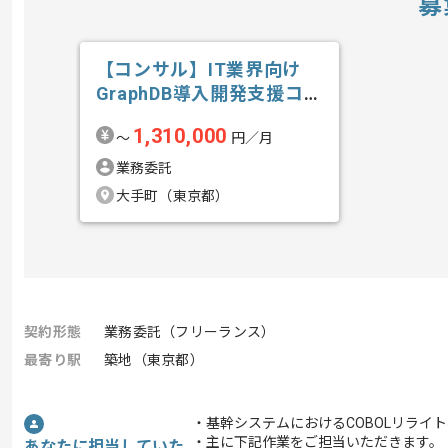
募
【コンサル】IT業界向け
GraphDB導入開発支援コン
サルテ...の求人・案件
1,310,000
〜
円／月
業務委託
大手町（東京都）
契約形態
業務委託（フリーランス）
最寄り駅
築地（東京都）
・基幹システムにおけるCOBOLリライ
・主に下記作業をご担当いただきます。
あなたに担当していた