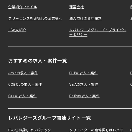
企業紹介ファイル
運営会社
フリーランスをお探しの企業様へ
法人向けの資料請求
ご友人紹介
レバレジーズグループ・プライバシ
ーポリシー
おすすめの求人・案件一覧
Javaの求人・案件
PHPの求人・案件
COBOLの求人・案件
VBAの求人・案件
C++の求人・案件
Railsの求人・案件
レバレジーズグループ関連サイト一覧
ITの仕事探しはレバテック
クリエイターの案件探しはレバテ