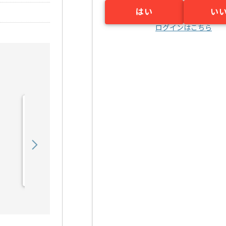
はい
い
ログインはこちら
【専門学校向け】舞台音響
制作講師の求人・案件
600,000
〜
円／月
業務委託
蒲田（東京都）