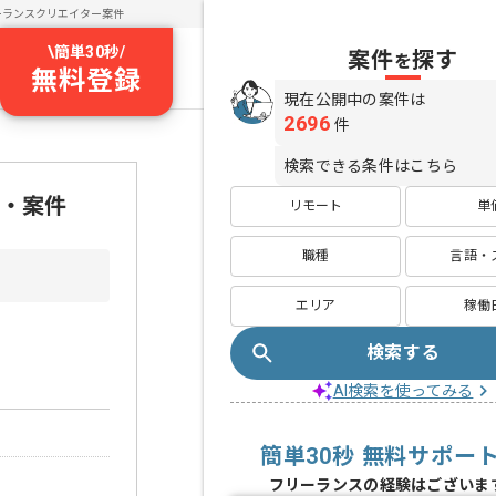
ーランスクリエイター案件
\
簡単30秒
/
案件
探す
を
無料登録
現在公開中の案件は
2696
件
検索できる条件はこちら
人・案件
リモート
単
職種
言語・
エリア
稼働
検索する
AI検索を使ってみる
簡単30秒 無料サポー
フリーランスの経験はございま