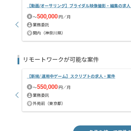
【動画/オーサリング】ブライダル映像撮影・編集の求人
500,000
〜
円／月
業務委託
関内（神奈川県）
リモートワークが可能な案件
【新規/ 運用中ゲーム】スクリプトの求人・案件
550,000
〜
円／月
業務委託
外苑前（東京都）