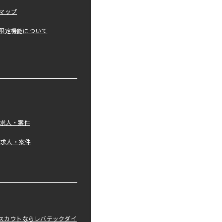
マップ
限定機能について
の求人・案件
tの求人・案件
職スカウトならレバテックダイ