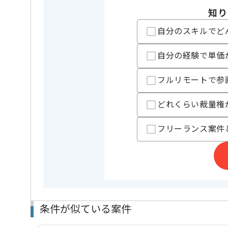
精算条件
有
精算・お支払い
知り
精算基準時間
140時間
自分のスキルでど
支払いサイト
15日
自分の経験で単価
担当者より
フルリモートで参
東証プライム市場に上場している企業です。
どれくらい裁量権
オンラインゲームの開発・運営を中心にVR事業や投資
健康経営優良法人に認定されているため、安定した作
フリーランス案件
条件が似ている案件