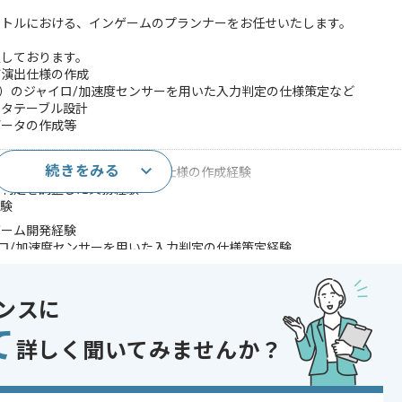
イトルにおける、インゲームのプランナーをお任せいたします。
定しております。
び演出仕様の作成
n等）のジャイロ/加速度センサーを用いた入力判定の仕様策定など
ータテーブル設計
データの作成等
続きをみる
ードゲームにおけるインゲーム仕様の作成経験
や判定を調整した実務経験
経験
ゲーム開発経験
ャイロ/加速度センサーを用いた入力判定の仕様策定経験
ズムゲームの開発経験
発経験
ンスに
であれば申し込み可能なケースもございます！まずはお気軽にご相談ください！
て
詳しく聞いてみませんか？
ーマーゲーム
 , 長期プロジェクト , 40代活躍中 , ゲーム好き歓迎 , 服装自由