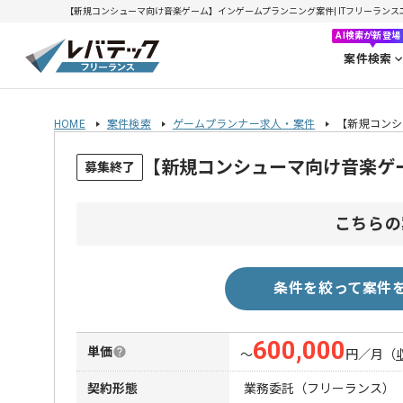
【新規コンシューマ向け音楽ゲーム】インゲームプランニング案件| ITフリーランスエンジ
AI検索が新登場
案件検索
HOME
案件検索
ゲームプランナー求人・案件
【新規コンシ
【新規コンシューマ向け音楽ゲ
募集終了
こちらの
条件を絞って案件
600,000
単価
〜
円／月
（
契約形態
業務委託（フリーランス）