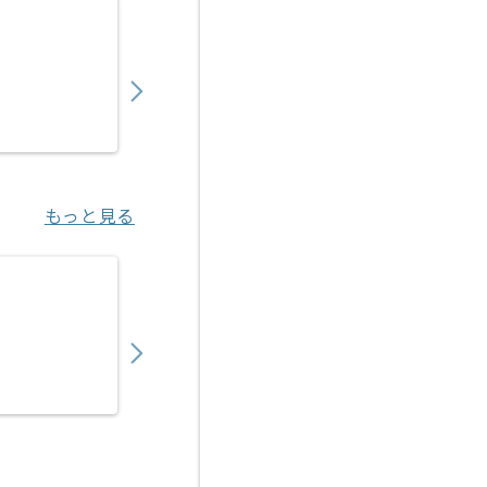
【専門学校向け】舞台音響制作講師の求人・
600,000
〜
円／月
業務委託
蒲田（東京都）
もっと見る
【スマートフォン向けゲーム】スクリプトデ
650,000
〜
円／月
業務委託
渋谷（東京都）