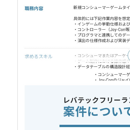
新規コンシューマーゲームタ
職務内容
具体的には下記作業内容を想
・インゲームの挙動仕様およ
・コントローラー（Joy-Co
・プログラマと連携してのデ
・演出の仕様作成および実装
・コンシューマまたはアーケ
求めるスキル
・ゲーム制作における操作感
・データテーブルの構造設計
・コンシューマー
・Joy-Conのジ
歓迎スキル
・音楽ゲームやリ
・Unityを用いた開
レバテックフリーラ
※上記に似た経験やスキルをお持ち
案件につい
業界
コンシュ
この案件のポイント
特徴
30代活躍中