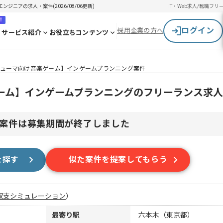
ニアの求人・案件(2026/08/06更新)
IT・Web求人/転職
フリ
！
ログイン
採用企業の方へ
サービス紹介
お役立ちコンテンツ
ューマ向け音楽ゲーム】インゲームプランニング案件
ーム】インゲームプランニングのフリーランス求
案件は募集期間が終了しました
を探す
似た案件を提案してもらう
収支シミュレーション
）
最寄り駅
六本木（東京都）