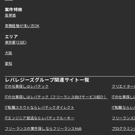
案件特徴
高単価
実務経験が浅い方OK
エリア
東京都(23区)
大阪
愛知
レバレジーズグループ関連サイト一覧
ITの仕事探しはレバテック
クリエイター
ITの仕事探しはレバテック（フリーランス向けサービス紹介）
ITの仕事探
IT転職スカウトならレバテックダイレクト
IT転職なら
ITエンジニア就活ならレバテックルーキー
フリーランス
フリーランスの案件探しならフリーランスHub
プログラミン