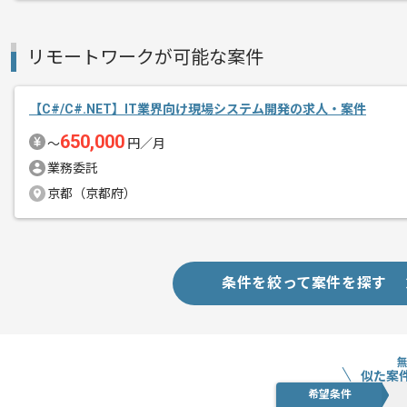
リモートワークが可能な案件
【C#/C#.NET】IT業界向け現場システム開発の求人・案件
650,000
〜
円／月
業務委託
京都（京都府）
条件を絞って案件を探す
似た案
希望条件