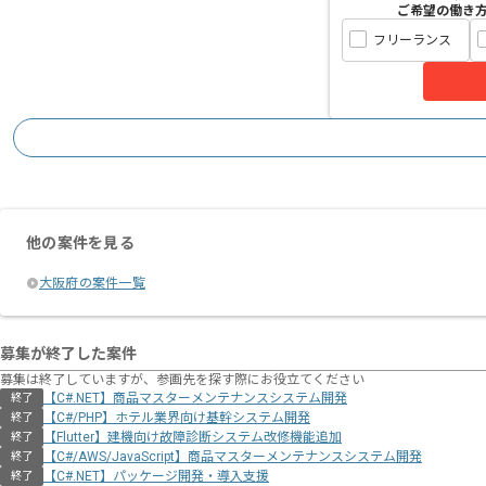
ご希望の働き
フリーランス
他の案件を見る
大阪府の案件一覧
募集が終了した案件
募集は終了していますが、参画先を探す際にお役立てください
【C#.NET】商品マスターメンテナンスシステム開発
終了
【C#/PHP】ホテル業界向け基幹システム開発
終了
【Flutter】建機向け故障診断システム改修機能追加
終了
【C#/AWS/JavaScript】商品マスターメンテナンスシステム開発
終了
【C#.NET】パッケージ開発・導入支援
終了