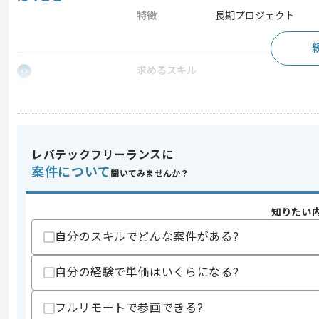
特徴
長期プロジェクト
求めるスキル
スキル
・C#を用いた開発経験5年以上
歓迎スキル
・リーダー、顧客折衝の経験
レバテックフリーランスに
スキルに不安がある方へ
案件について
聞いてみませんか？
上記に似た経験やスキルをお持ちであれば申
知りたい
自分のスキルでどんな案件がある?
精算条件
有
精算・お支払い
精算基準時間
150時間〜180時間
自分の経験で単価はいくらになる?
支払いサイト
15日
フルリモートで参画できる?