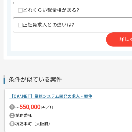
商談回数
1回
どれくらい裁量権がある?
その他募集要項
募集人数
1人
正社員求人との違いは?
作業開始日
2026/07/01
詳し
週5日常駐での作業を想定しております
エージェントからのコ
メント
条件が似ている案件
【C#/.NET】業務システム開発の求人・案件
550,000
〜
円／月
業務委託
堺筋本町（大阪府）