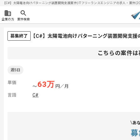
【C#】太陽電池向けパターニング装置開発支援案件| ITフリーランスエンジニアの求人・案件(2026
企業の方
案件検索
【C#】太陽電池向けパターニング装置開発支援
募集終了
こちらの案件は
週5日
単価
63
万
〜
円／月
言語
C#
あ
募