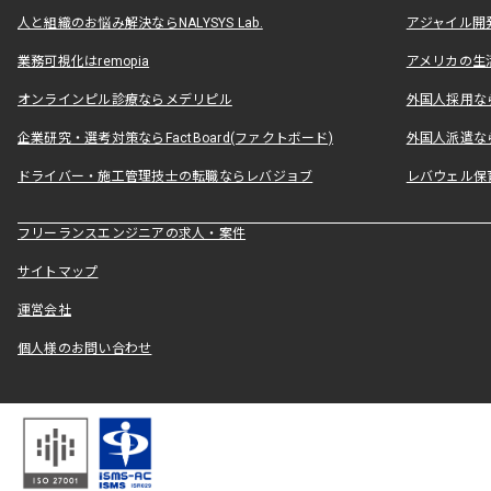
人と組織のお悩み解決ならNALYSYS Lab.
アジャイル開発なら
業務可視化はremopia
アメリカの生活
オンラインピル診療ならメデリピル
外国人採用ならLe
企業研究・選考対策ならFactBoard(ファクトボード)
外国人派遣なら
ドライバー・施工管理技士の転職ならレバジョブ
レバウェル保
フリーランスエンジニアの求人・案件
サイトマップ
運営会社
個人様のお問い合わせ