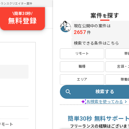
ーランスクリエイター案件
\
簡単30秒
/
案件
探す
を
無料登録
現在公開中の案件は
2657
件
検索できる条件はこちら
リモート
単
職種
言語・
エリア
稼働
検索する
AI検索を使ってみる
簡単30秒 無料サポー
リモート
フリーランスの経験はございま