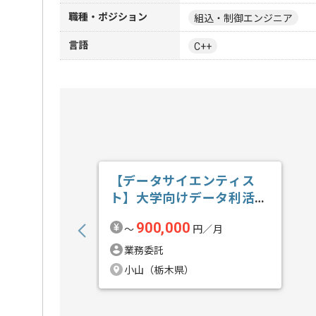
職種・ポジション
組込・制御エンジニア
言語
C++
【データサイエンティス
ト】大学向けデータ利活用
の求人・案件
900,000
〜
円／月
業務委託
小山（栃木県）