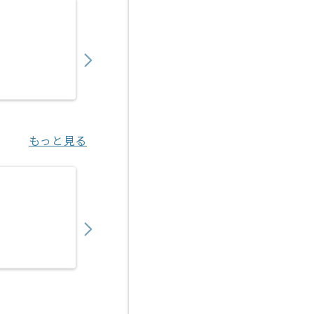
【Python/C++】多機能型AIコミュニケー
800,000
〜
円／月
業務委託
小伝馬町（東京都）
もっと見る
【データサイエンティスト】生鮮青果物業界
900,000
〜
円／月
業務委託
新宿（東京都）