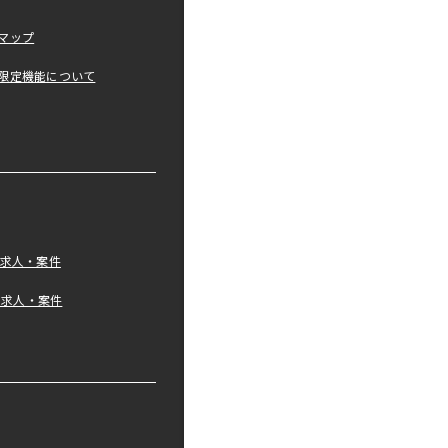
マップ
限定機能について
の求人・案件
tの求人・案件