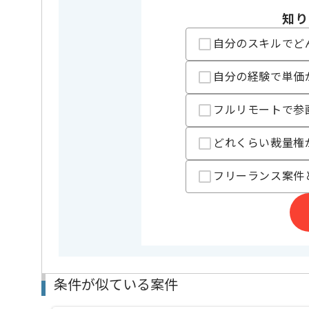
業務内容
自社製品開
この案件のポイント
知り
特徴
20代活躍中
自分のスキルでど
担当者より
自分の経験で単価
システム開発、ドローン運用代行事業等を展開してい
フルリモートで参
今回はLiDAR製品ソフトウェア実装支援案件に携わっ
ROSを用いた開発経験を活かしたい方にお勧めです。
どれくらい裁量権
基本的には一部リモートでの作業を見込んでおります
フリーランス案件
条件が似ている案件