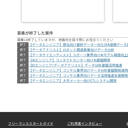
募集が終了した案件
募集は終了していますが、参画先を探す際にお役立てください
【データエンジニア】商社向け基幹データ一元化SFA連携データ
終了
【データアナリスト】ロボット関連事業向けデータ分析
終了
【データサイエンティスト】スポーツ業界向けAIモデル精度向上
終了
【AIエンジニア】コンタクトセンター向けAI基盤開発
終了
【BIエンジニア/データアナリスト】データ分析基盤活用推進
終了
【データエンジニア】コンサル業界向けデータ分析基盤開発運用
終了
【データエンジニア】コンサル業界向けデータ活用推進支援開発
終了
【データエンジニア】大手メーカー向けETLシステム開発
終了
フリーランススタートガイド
ご利用者インタビュー