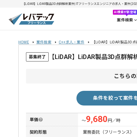
【LiDAR】LiDAR製品3D点群解析案件| ITフリーランスエンジニアの求人・案件(2026
AI検索が新登場
案件検索
HOME
案件検索
C++求人・案件
【LiDAR】LiDAR製品3
【LiDAR】LiDAR製品3D点
募集終了
こちらの
条件を絞って案件
9,680
単価
〜
円／時
契約形態
業務委託（フリーランス）