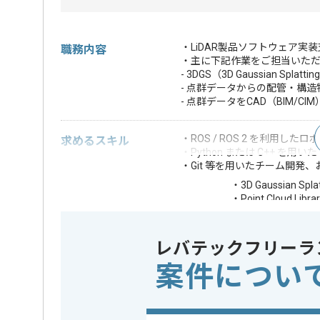
・LiDAR製品ソフトウェア実
職務内容
・主に下記作業をご担当いた
- 3DGS（3D Gaussian
- 点群データからの配管・構
- 点群データをCAD（BIM
・ROS / ROS 2 を利用
求めるスキル
・Python または C++ を用いた
・Git 等を用いたチーム開発
・3D Gaussian
・Point Cloud L
歓迎スキル
・幾何計算、最適
・AWS (Lambda
レバテックフリーラ
※上記に似た経験やスキルをお持ち
案件につい
クラウド
この案件で扱う技術
AWS