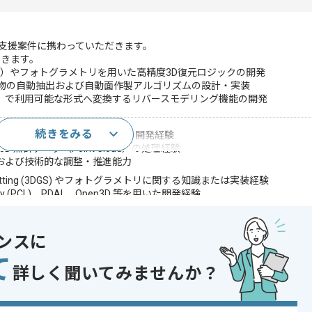
装支援案件に携わっていただきます。
だきます。
 Splatting）やフォトグラメトリを用いた高精度3D復元ロジックの開発
造物の自動抽出および自動面作製アルゴリズムの設計・実装
/CIM）で利用可能な形式へ変換するリバースモデリング機能の開発
続きをみる
したロボティクスやセンサーシステムの開発経験
 3D 点群データ（Point Cloud）の処理経験
、および技術的な調整・推進能力
 Splatting (3DGS) やフォトグラメトリに関する知識または実装経験
ibrary (PCL)、PDAL、Open3D 等を用いた開発経験
化数学、またはリバースモデリングに関する深い知見
, S3, SageMaker等) を利用したサーバーサイド開発・運用経験
ンスに
であれば申し込み可能なケースもございます！まずはお気軽にご相談ください！
て
詳しく聞いてみませんか？