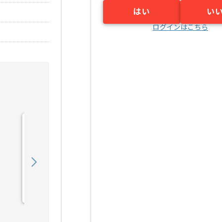
はい
い
ログインはこちら
【Python/C++】多機能型
AIコミュニケーションロボ
ッ...の求人・案件
800,000
〜
円／月
業務委託
小伝馬町（東京都）