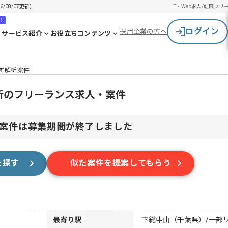
/08/07更新)
IT・Web求人/転職
フリ
！
ログイン
採用企業の方へ
サービス紹介
お役立ちコンテンツ
D点群解析案件
群解析のフリーランス求人・案件
案件は募集期間が終了しました
を探す
似た案件を提案してもらう
最寄り駅
下総中山（千葉県）/一部