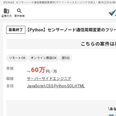
【Python】センサーノード通信周期変更案件| ITフリーランスエンジニアの求人・案件(2026/08/
企業の方
案件検索
【Python】センサーノード通信周期変更のフ
募集終了
こちらの案件は
リモートOK
オンライン商談OK
週5日
単価
60
万
〜
円／月
職種
サーバーサイドエンジニア
言語
JavaScript
,
CSS
,
Python
,
SQL
,
HTML
あ