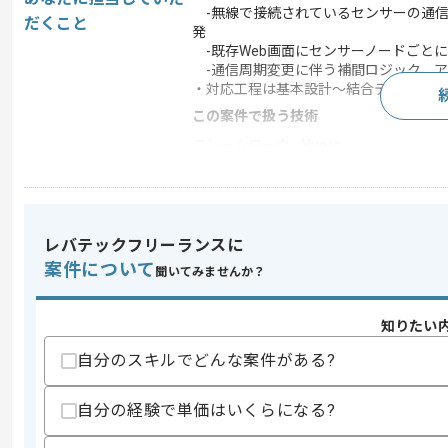
-無線で接続されているセンサーの通信周期
だくこと
発
-既存Web画面にセンサーノードごと
-通信周期変更に伴う補間ロジック、ア
・対応工程は基本設計～結合テストです
この案件で扱う技術
フレームワーク
Vue.js
クラウド
AWS
開発ツール
Docker , Git
この案件のポイント
レバテックフリーランスに
特徴
参画実績あり
案件について
聞いてみませんか？
知りたい
求めるスキル
自分のスキルでどんな案件がある?
スキル
・下記を用いた開発経験5年以上
‐Git
‐Python
自分の経験で単価はいくらになる?
歓迎スキル