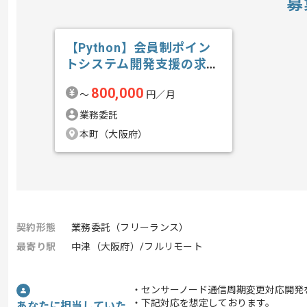
募
【Python】会員制ポイン
トシステム開発支援の求
人・案件
800,000
〜
円／月
業務委託
本町（大阪府）
契約形態
業務委託（フリーランス）
最寄り駅
中津（大阪府）/フルリモート
・センサーノード通信周期変更対応開発
・下記対応を想定しております。
あなたに担当していた