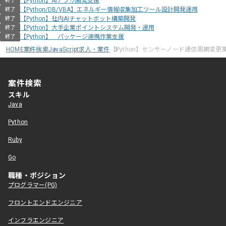
【Python】AIアプリ開発支援
終了
【Python/DB/VBA】エネルギー情報収集加工ツール設計開発運用
終了
【Python】社内AIチャットボット構築開発
終了
【Python】大手企業ポイントシステム開発・運用
終了
【Python】 パッケージ連携作業支援
終了
HOME
案件検索
JavaScript求人・案件
【Python】センサーノード通信周期変更
案件検索
スキル
Java
Python
Ruby
Go
職種・ポジション
プログラマー(PG)
フロントエンドエンジニア
インフラエンジニア