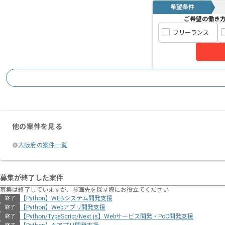
希望条件
ご希望の働き
フリーランス
他の案件を見る
大阪府の案件一覧
募集が終了した案件
募集は終了していますが、参画先を探す際にお役立てください
【Python】WEBシステム開発支援
終了
【Python】Webアプリ開発支援
終了
【Python/TypeScript/Next.js】Webサービス開発・PoC開発支援
終了