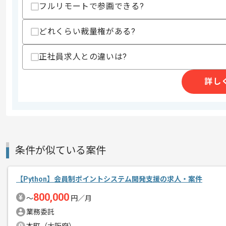
フルリモートで参画できる?
・下記環境での開発経験
‐MQTT
‐Linux(Debian)
どれくらい裁量権がある?
スキルに不安がある方へ
正社員求人との違いは?
上記に似た経験やスキルをお持ちであれば申
詳し
精算条件
有
精算・お支払い
精算基準時間
140時間〜180時間
支払いサイト
15日
条件が似ている案件
商談回数
1回
【Python】会員制ポイントシステム開発支援の求人・案件
その他募集要項
募集人数
1人
800,000
〜
円／月
作業開始日
2026/07/01
業務委託