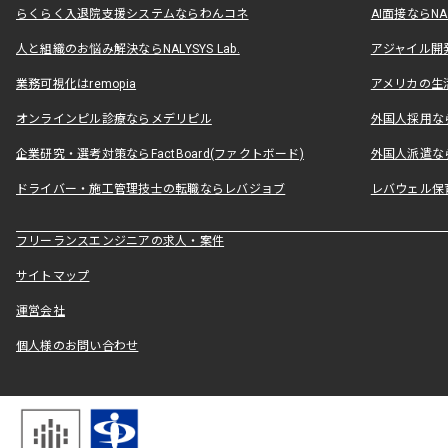
らくらく入退院支援システムならわんコネ
AI面接ならNAL
人と組織のお悩み解決ならNALYSYS Lab.
アジャイル開発なら
業務可視化はremopia
アメリカの生活
オンラインピル診療ならメデリピル
外国人採用ならLe
企業研究・選考対策ならFactBoard(ファクトボード)
外国人派遣なら
ドライバー・施工管理技士の転職ならレバジョブ
レバウェル保
フリーランスエンジニアの求人・案件
サイトマップ
運営会社
個人様のお問い合わせ