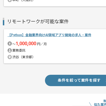
本町（大阪府）
リモートワーク：立ち上がり2週間は週
エージェントからのコ
※立ち上がり期間やリモート頻度は習熟
メント
リモートワークが可能な案件
ご参画後は開発に関する勉強会等も行う
【Python】金融業界向けAI領域アプリ開発の求人・案件
1,000,000
これまでのご経験を活かしてご活躍いた
〜
円／月
業務委託
渋谷（東京都）
条件を絞って案件を探す
似た案