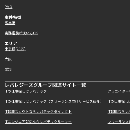
PMO
案件特徴
高単価
実務経験が浅い方OK
エリア
東京都(23区)
大阪
愛知
レバレジーズグループ関連サイト一覧
ITの仕事探しはレバテック
クリエイター
ITの仕事探しはレバテック（フリーランス向けサービス紹介）
ITの仕事探
IT転職スカウトならレバテックダイレクト
IT転職なら
ITエンジニア就活ならレバテックルーキー
フリーランス