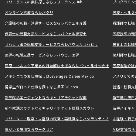
フリーランスの案件探しならフリーランスHub
プログラミン
オンライン診療ならレバクリ
医療・ヘルス
介護職の転職・派遣サービスならレバウェル介護
看護師の転職
保育士の転職支援サービスならレバウェル保育士
医療技師の転
リハビリ職の転職支援サービスならレバウェルリハビリ
栄養士の転職
医師の転職支援サービスならレバウェル医師
薬剤師の転職
医療・ヘルスケア業界の課題解決支援ならレバウェル株式会社
医療看護介護の
メキシコでのお仕事探しはLeverages Career Mexico
アメリカでのお仕事
留学生が日本で仕事を探すなら帰国GO.com
就活・転職支
新卒就活エージェントならキャリアチケット就職
新卒就活無料
新卒就活スカウトならキャリアチケット就職スカウト
若手ハイキャ
フリーター・既卒・未経験の就職・再就職ならハタラクティブ
未経験・若手
障がい者雇用ならワークリア
M&A支援な