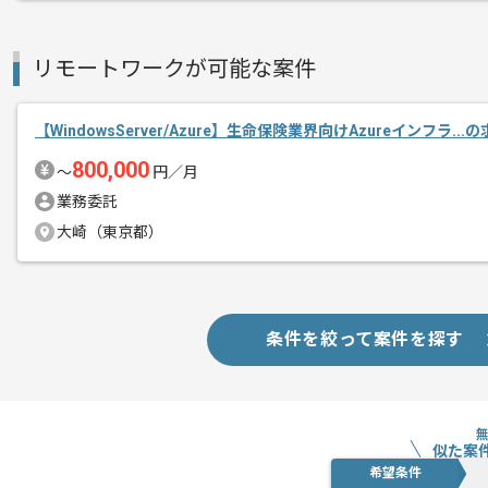
リモートワークが可能な案件
【WindowsServer/Azure】生命保険業界向けAzureインフラ..
800,000
〜
円／月
業務委託
大崎（東京都）
条件を絞って案件を探す
似た案
希望条件