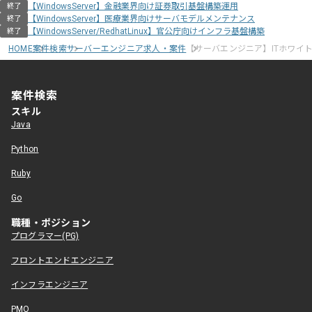
【WindowsServer】金融業界向け証券取引基盤構築運用
終了
【WindowsServer】医療業界向けサーバモデルメンテナンス
終了
【WindowsServer/RedhatLinux】官公庁向けインフラ基盤構築
終了
HOME
案件検索
サーバーエンジニア求人・案件
【サーバエンジニア】ITホワイ
案件検索
スキル
Java
Python
Ruby
Go
職種・ポジション
プログラマー(PG)
フロントエンドエンジニア
インフラエンジニア
PMO