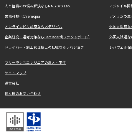
人と組織のお悩み解決ならNALYSYS Lab.
アジャイル開発なら
業務可視化はremopia
アメリカの生活
オンラインピル診療ならメデリピル
外国人採用ならLe
企業研究・選考対策ならFactBoard(ファクトボード)
外国人派遣なら
ドライバー・施工管理技士の転職ならレバジョブ
レバウェル保
フリーランスエンジニアの求人・案件
サイトマップ
運営会社
個人様のお問い合わせ