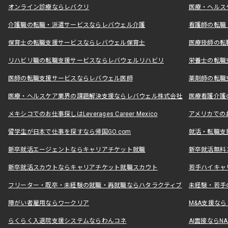
オンライン診療ならレバクリ
医療・ヘルス
介護職の転職・派遣サービスならレバウェル介護
看護師の転職
保育士の転職支援サービスならレバウェル保育士
医療技師の転
リハビリ職の転職支援サービスならレバウェルリハビリ
栄養士の転職
医師の転職支援サービスならレバウェル医師
薬剤師の転職
医療・ヘルスケア業界の課題解決支援ならレバウェル株式会社
医療看護介護の
メキシコでのお仕事探しはLeverages Career Mexico
アメリカでのお仕事
留学生が日本で仕事を探すなら帰国GO.com
就活・転職支
新卒就活エージェントならキャリアチケット就職
新卒就活無料
新卒就活スカウトならキャリアチケット就職スカウト
若手ハイキャ
フリーター・既卒・未経験の就職・再就職ならハタラクティブ
未経験・若手
障がい者雇用ならワークリア
M&A支援な
らくらく入退院支援システムならわんコネ
AI面接ならNAL