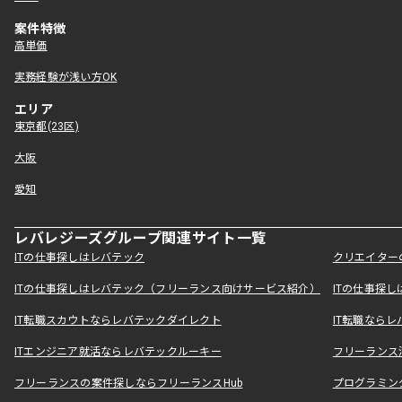
案件特徴
高単価
実務経験が浅い方OK
エリア
東京都(23区)
大阪
愛知
レバレジーズグループ関連サイト一覧
ITの仕事探しはレバテック
クリエイター
ITの仕事探しはレバテック（フリーランス向けサービス紹介）
ITの仕事探
IT転職スカウトならレバテックダイレクト
IT転職なら
ITエンジニア就活ならレバテックルーキー
フリーランス
フリーランスの案件探しならフリーランスHub
プログラミン