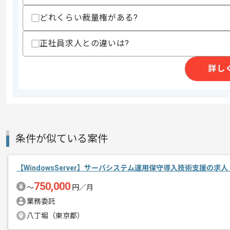
どれくらい裁量権がある?
商談回数
1回
その他募集要項
正社員求人との違いは?
募集人数
1人
作業開始日
2026/05/15
詳し
統合型マーケティング事業、メディアサ
エージェントからのコ
を展開している企業でございます。
メント
今回はITホワイトペーパー作成支援案件
条件が似ている案件
サーバエンジニアとしての実務経験を活
【WindowsServer】サーバシステム運用保守導入技術支援の求
750,000
〜
円／月
基本的にはフルリモートでの作業を見込
業務委託
八丁堀（東京都）