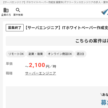
【サーバエンジニア】ITホワイトペーパー作成支援案件| ITフリーランスエンジニアの求人・案件(20
企業の方
案件検索
【サーバエンジニア】ITホワイトペーパー作成
募集終了
こちらの案件は
リモートOK
副業・複業
オンライン商談OK
週2日
単価
2,100
〜
円／時
職種
サーバーエンジニア
あ
募