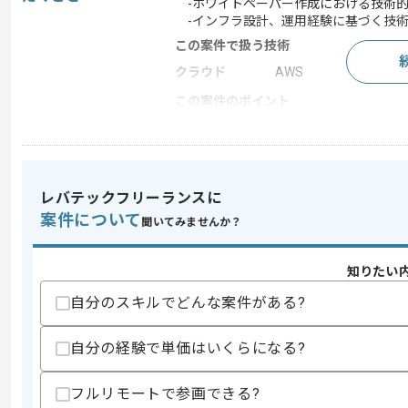
-ホワイトペーパー作成における技術的
-インフラ設計、運用経験に基づく技術
この案件で扱う技術
クラウド
AWS
この案件のポイント
特徴
20代活躍中 , 30代活躍中
レバテックフリーランスに
求めるスキル
案件について
スキル
・Broadcom vCenterの設計運用実務経
聞いてみませんか？
・Nutanix Prismの設計運用実務経験
・クラウドに関する基本的な知見
知りたい
歓迎スキル
自分のスキルでどんな案件がある?
・BCP、NCP、MCI等の資格
・テクニカルライティング、ドキュメン
自分の経験で単価はいくらになる?
スキルに不安がある方へ
上記に似た経験やスキルをお持ちであれば申
フルリモートで参画できる?