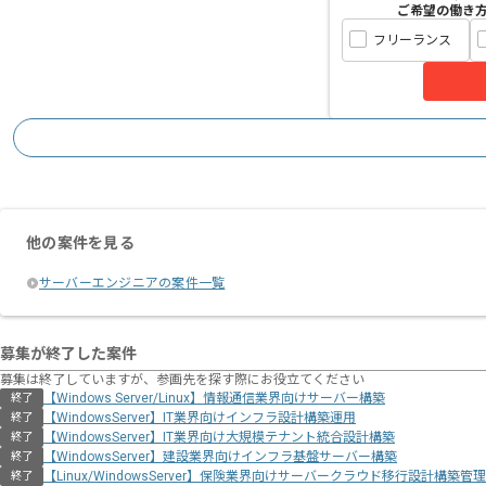
ご希望の働き
フリーランス
他の案件を見る
サーバーエンジニアの案件一覧
募集が終了した案件
募集は終了していますが、参画先を探す際にお役立てください
【Windows Server/Linux】情報通信業界向けサーバー構築
終了
【WindowsServer】IT業界向けインフラ設計構築運用
終了
【WindowsServer】IT業界向け大規模テナント統合設計構築
終了
【WindowsServer】建設業界向けインフラ基盤サーバー構築
終了
【Linux/WindowsServer】保険業界向けサーバークラウド移行設計構築管理
終了