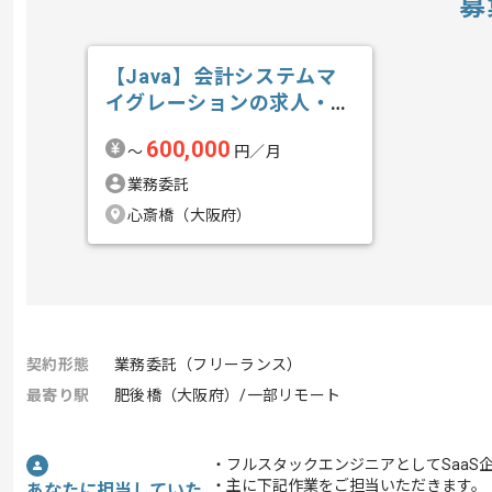
募
【Java】会計システムマ
イグレーションの求人・案
件
600,000
〜
円／月
業務委託
心斎橋（大阪府）
契約形態
業務委託（フリーランス）
最寄り駅
肥後橋（大阪府）/一部リモート
・フルスタックエンジニアとしてSaaS
・主に下記作業をご担当いただきます。
あなたに担当していた