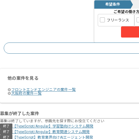
希望条件
ご希望の働き
フリーランス
他の案件を見る
フロントエンドエンジニアの案件一覧
大阪府の案件一覧
募集が終了した案件
募集は終了していますが、参画先を探す際にお役立てください
【TypeScript/Angular】学習塾向けシステム開発
終了
【TypeScript/Angular】教育関連システム開発
終了
【TypeScript】教育業界向けAIエージェント開発
終了