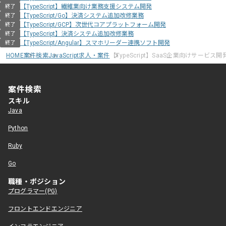
【TypeScript】繊維業向け業務支援システム開発
終了
【TypeScript/Go】決済システム追加改修業務
終了
【TypeScript/GCP】次世代コアプラットフォーム開発
終了
【TypeScript】決済システム追加改修業務
終了
【TypeScript/Angular】スマホリーダー連携ソフト開発
終了
HOME
案件検索
JavaScript求人・案件
【TypeScript】SaaS企業向けサービス
案件検索
スキル
Java
Python
Ruby
Go
職種・ポジション
プログラマー(PG)
フロントエンドエンジニア