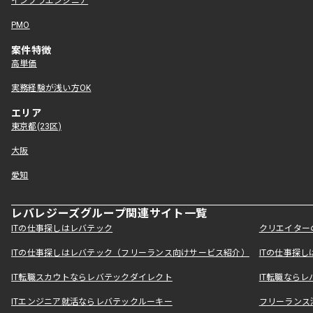
インフラエンジニア
PMO
案件特徴
高単価
実務経験が浅い方OK
エリア
東京都(23区)
大阪
愛知
レバレジーズグループ関連サイト一覧
ITの仕事探しはレバテック
クリエイター
ITの仕事探しはレバテック（フリーランス向けサービス紹介）
ITの仕事探
IT転職スカウトならレバテックダイレクト
IT転職なら
ITエンジニア就活ならレバテックルーキー
フリーランス