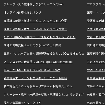
フリーランスの案件探しならフリーランスHub
プログラミン
オンライン診療ならレバクリ
医療・ヘルス
介護職の転職・派遣サービスならレバウェル介護
看護師の転職
保育士の転職支援サービスならレバウェル保育士
医療技師の転
リハビリ職の転職支援サービスならレバウェルリハビリ
栄養士の転職
医師の転職支援サービスならレバウェル医師
薬剤師の転職
医療・ヘルスケア業界の課題解決支援ならレバウェル株式会社
医療看護介護の
メキシコでのお仕事探しはLeverages Career Mexico
アメリカでのお仕事
留学生が日本で仕事を探すなら帰国GO.com
就活・転職支
新卒就活エージェントならキャリアチケット就職
新卒就活無料
新卒就活スカウトならキャリアチケット就職スカウト
若手ハイキャ
フリーター・既卒・未経験の就職・再就職ならハタラクティブ
未経験・若手
障がい者雇用ならワークリア
M&A支援な