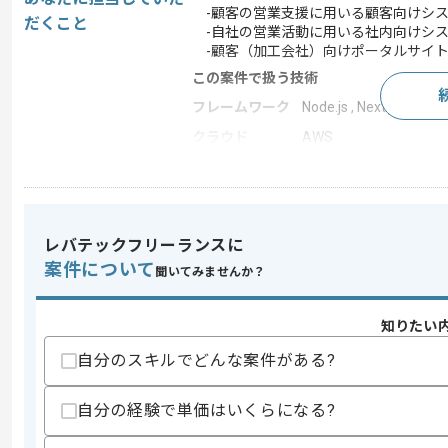
-顧客の営業支援に用いる顧客向けシ
だくこと
-自社の営業活動に用いる社内向けシ
-顧客（加工会社）向けポータルサイ
この案件で扱う技術
フレームワーク
Node.js , Next.js
クラウド
AWS
この案件のポイント
業務内容
システム開発
特徴
20代活躍中 , 30代活躍
レバテックフリーランスに
案件について
聞いてみませんか？
求めるスキル
知りたい
スキル
・以下いずれかの開発経験
-ReactまたはNext.jsを用いた開発経験
自分のスキルでどんな案件がある?
-Nest.jsを用いたAPI実装（REST 、Gr
-GraphQLサーバー実装経験
・バックエンド開発経験
自分の経験で単価はいくらになる?
・AWS環境化での開発経験