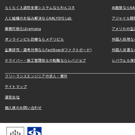
らくらく入退院支援システムならわんコネ
AI面接ならNAL
人と組織のお悩み解決ならNALYSYS Lab.
アジャイル開発なら
業務可視化はremopia
アメリカの生活
オンラインピル診療ならメデリピル
外国人採用ならLe
企業研究・選考対策ならFactBoard(ファクトボード)
外国人派遣なら
ドライバー・施工管理技士の転職ならレバジョブ
レバウェル保
フリーランスエンジニアの求人・案件
サイトマップ
運営会社
個人様のお問い合わせ