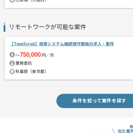
心斎橋（大阪府）
リモートワーク：基本リモートで月1．
エージェントからのコ
リモートワークが可能な案件
※リモート頻度は習熟度や状況に応じて
メント
【TypeScript】検索システム継続保守開発の求人・案件
レバテックでの実績がある企業の案件で
フルスタックエンジニアとしての開発経
750,000
〜
円／月
複数案件を保有している企業ですので、
業務委託
ご経験と実績に応じてスライド案件のご
秋葉原（東京都）
新しいアイディアや技術を積極的に導入
経験豊富なエンジニアと成長が出来る環
条件を絞って案件を探す
スキルアップされたい方、長期的に参画
似た案