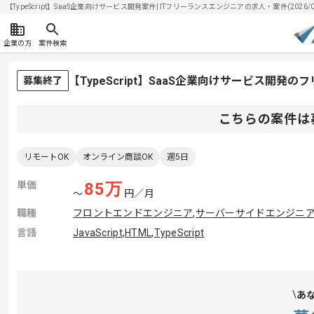
【TypeScript】SaaS企業向けサービス開発案件| ITフリーランスエンジニアの求人・案件(2026/0
企業の方
案件検索
【TypeScript】SaaS企業向けサービス開発
募集終了
こちらの案件は
リモートOK
オンライン商談OK
週5日
単価
85
万
〜
円／月
職種
フロントエンドエンジニア
,
サーバーサイドエンジニ
言語
JavaScript
,
HTML
,
TypeScript
あ