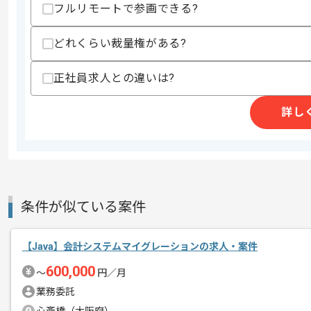
歓迎スキル
フルリモートで参画できる?
・Node.js、Vue.jsを用いた開発経験
・AWS,、GCP、 Azure などのク
どれくらい裁量権がある?
・自動テストや継続的インテグレーション・
正社員求人との違いは?
スキルに不安がある方へ
上記に似た経験やスキルをお持ちであれば申
詳し
精算条件
有
精算・お支払い
精算基準時間
140時間〜180時間
支払いサイト
15日
条件が似ている案件
【Java】会計システムマイグレーションの求人・案件
商談回数
1回
600,000
その他募集要項
〜
円／月
募集人数
1人
業務委託
作業開始日
2026/06/01