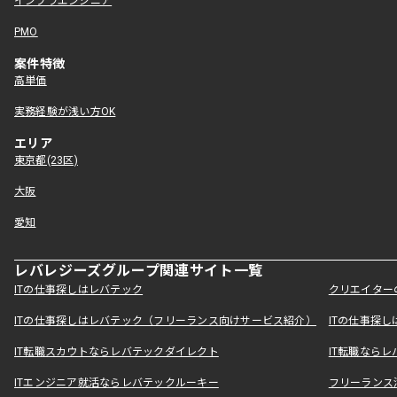
インフラエンジニア
PMO
案件特徴
高単価
実務経験が浅い方OK
エリア
東京都(23区)
大阪
愛知
レバレジーズグループ関連サイト一覧
ITの仕事探しはレバテック
クリエイター
ITの仕事探しはレバテック（フリーランス向けサービス紹介）
ITの仕事探
IT転職スカウトならレバテックダイレクト
IT転職なら
ITエンジニア就活ならレバテックルーキー
フリーランス