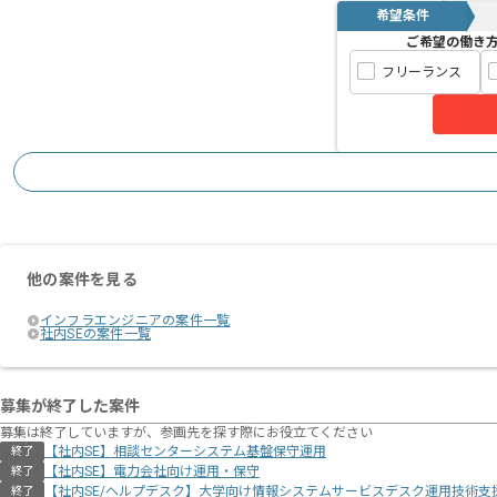
希望条件
ご希望の働き
フリーランス
他の案件を見る
インフラエンジニアの案件一覧
社内SEの案件一覧
募集が終了した案件
募集は終了していますが、参画先を探す際にお役立てください
【社内SE】相談センターシステム基盤保守運用
終了
【社内SE】電力会社向け運用・保守
終了
【社内SE/ヘルプデスク】大学向け情報システムサービスデスク運用技術支
終了