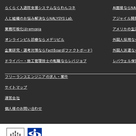
らくらく入退院支援システムならわんコネ
AI面接ならNAL
人と組織のお悩み解決ならNALYSYS Lab.
アジャイル開発なら
業務可視化はremopia
アメリカの生活
オンラインピル診療ならメデリピル
外国人採用ならLe
企業研究・選考対策ならFactBoard(ファクトボード)
外国人派遣なら
ドライバー・施工管理技士の転職ならレバジョブ
レバウェル保
フリーランスエンジニアの求人・案件
サイトマップ
運営会社
個人様のお問い合わせ