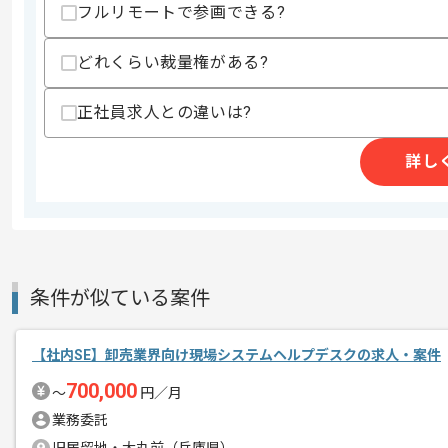
フルリモートで参画できる?
どれくらい裁量権がある?
商談回数
2回
その他募集要項
正社員求人との違いは?
募集人数
1人
作業開始日
2026/05/19
詳し
空調機器設備化学洗浄、環境計量事業等
エージェントからのコ
今回はインフラ業界向けIT部門立ち上げ
メント
条件が似ている案件
社内SE案としての実務経験を活かした
【社内SE】卸売業界向け現場システムヘルプデスクの求人・案件
基本的には週4日のリモートで作業を見
700,000
〜
円／月
業務委託