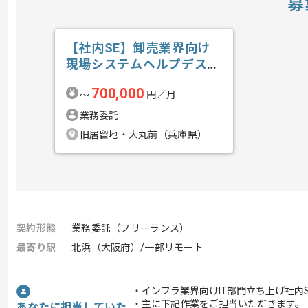
募
【社内SE】卸売業界向け
現場システムヘルプデスク
の求人・案件
700,000
〜
円／月
業務委託
旧居留地・大丸前（兵庫県）
契約形態
業務委託（フリーランス）
最寄り駅
北浜（大阪府）/一部リモート
・インフラ業界向けIT部門立ち上げ社内
・主に下記作業をご担当いただきます。
あなたに担当していた