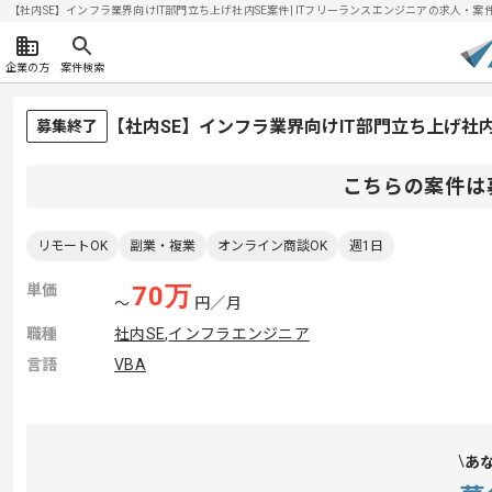
【社内SE】インフラ業界向けIT部門立ち上げ社内SE案件| ITフリーランスエンジニアの求人・案件(20
企業の方
案件検索
【社内SE】インフラ業界向けIT部門立ち上げ社
募集終了
こちらの案件は
リモートOK
副業・複業
オンライン商談OK
週1日
単価
70
万
〜
円／月
職種
社内SE
,
インフラエンジニア
言語
VBA
あ