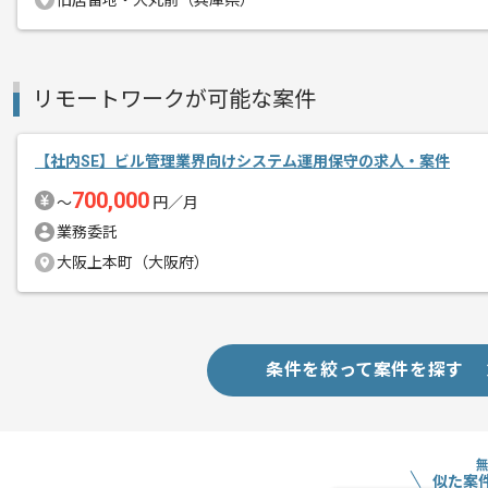
旧居留地・大丸前（兵庫県）
リモートワークが可能な案件
【社内SE】ビル管理業界向けシステム運用保守の求人・案件
700,000
〜
円／月
業務委託
大阪上本町（大阪府）
条件を絞って案件を探す
似た案