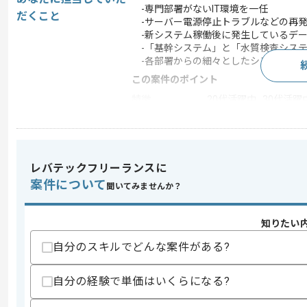
-専門部署がないIT環境を一任
だくこと
-サーバー電源停止トラブルなどの再発
-新システム稼働後に発生しているデー
-「基幹システム」と「水質検査システ
-各部署からの細々としたシステム再調
この案件のポイント
特徴
20代活躍中 , 30代活躍
求めるスキル
レバテックフリーランスに
スキル
・社内SE、情報シス、インフラエンジ
案件について
・サーバー、ネットワークの構築および
聞いてみませんか？
歓迎スキル
・VBAの修正やデバッグ、データの可視
知りたい
・IBM AS400が稼働する環境での実務経
自分のスキルでどんな案件がある?
・応用科学、水質検査、製造業などのバ
・1人情シスとしての立ち上げ、運用経
自分の経験で単価はいくらになる?
スキルに不安がある方へ
上記に似た経験やスキルをお持ちであれば申