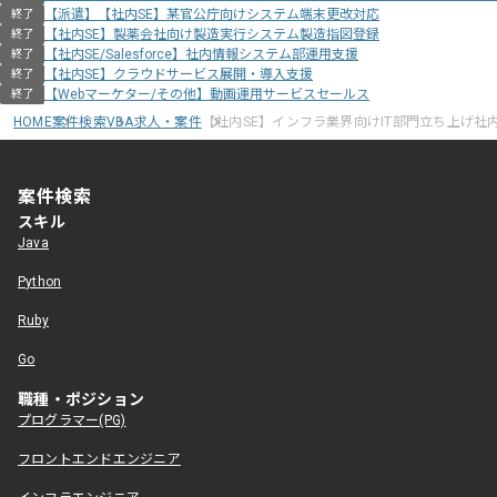
【派遣】【社内SE】某官公庁向けシステム端末更改対応
終了
【社内SE】製薬会社向け製造実行システム製造指図登録
終了
【社内SE/Salesforce】社内情報システム部運用支援
終了
【社内SE】クラウドサービス展開・導入支援
終了
【Webマーケター/その他】動画運用サービスセールス
終了
HOME
案件検索
VBA求人・案件
【社内SE】インフラ業界向けIT部門立ち上げ社内
案件検索
スキル
Java
Python
Ruby
Go
職種・ポジション
プログラマー(PG)
フロントエンドエンジニア