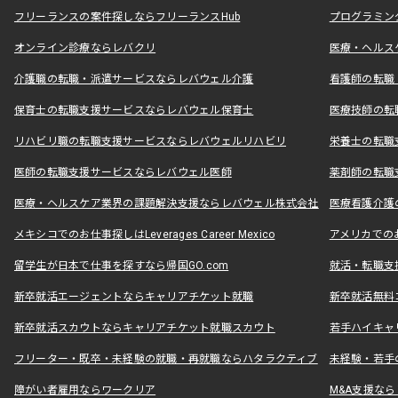
フリーランスの案件探しならフリーランスHub
プログラミン
オンライン診療ならレバクリ
医療・ヘルス
介護職の転職・派遣サービスならレバウェル介護
看護師の転職
保育士の転職支援サービスならレバウェル保育士
医療技師の転
リハビリ職の転職支援サービスならレバウェルリハビリ
栄養士の転職
医師の転職支援サービスならレバウェル医師
薬剤師の転職
医療・ヘルスケア業界の課題解決支援ならレバウェル株式会社
医療看護介護の
メキシコでのお仕事探しはLeverages Career Mexico
アメリカでのお仕事
留学生が日本で仕事を探すなら帰国GO.com
就活・転職支
新卒就活エージェントならキャリアチケット就職
新卒就活無料
新卒就活スカウトならキャリアチケット就職スカウト
若手ハイキャ
フリーター・既卒・未経験の就職・再就職ならハタラクティブ
未経験・若手
障がい者雇用ならワークリア
M&A支援な