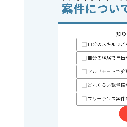
案件につい
・クラウド移行案
・Cisco、Window
・WBS、課題管理
※上記に似た経験やスキルをお持ち
知り
OS
この案件で扱う技術
Linux , W
自分のスキルでど
業界
官公庁 , 
この案件のポイント
自分の経験で単価
業務内容
ベンダー
特徴
長期プロジ
フルリモートで参
精算条件
有
精算・お支払い
どれくらい裁量権
精算基準時間
140時間
フリーランス案件
支払いサイト
15日
担当者より