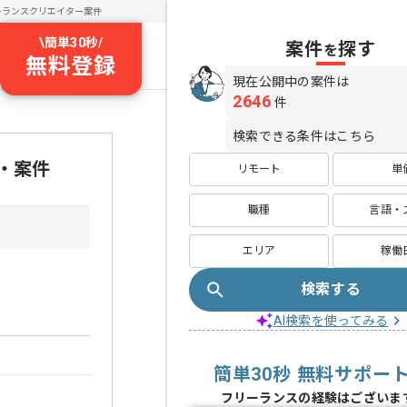
ーランスクリエイター案件
\
簡単30秒
/
案件
探す
を
無料登録
現在公開中の案件は
2646
件
検索できる条件はこちら
・案件
リモート
単
職種
言語・
エリア
稼働
検索する
AI検索を使ってみる
簡単30秒 無料サポー
フリーランスの経験はございま