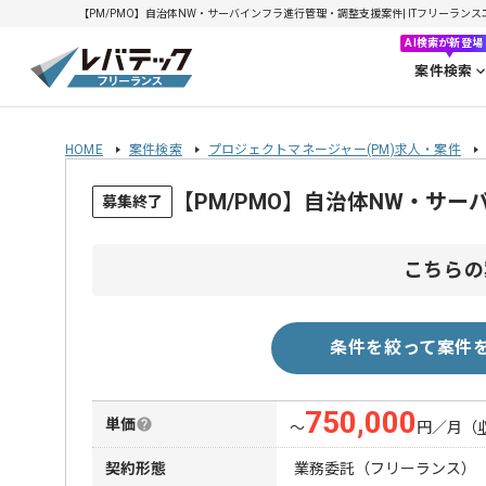
【PM/PMO】自治体NW・サーバインフラ進行管理・調整支援案件| ITフリーランスエン
AI検索が新登場
案件検索
HOME
案件検索
プロジェクトマネージャー(PM)求人・案件
【PM/PMO】自治体NW・サ
募集終了
こちらの
条件を絞って案件
750,000
単価
〜
円／月
（
契約形態
業務委託（フリーランス）