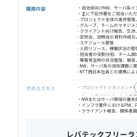
・自治体向けNW、サーバ系イ
職務内容
・主に下記作業をご担当いた
- プロジェクト全体の進捗管
- グループ、チームのマネジメ
- クライアント向け報告、交渉
- 定例会、説明会の資料作成
- スケジュール管理
- 人的リソース、稼働状況の管
- 担当者の役割分担、チーム間
- 障害発生時の状況整理、報
- NW、サーバ系の技術課題に
- NTT西日本社員との連携に
・プロジェクトマネジメント
求めるスキル
・チームまたはグループの管
・NWまたはサーバ領域の基本
・インフラ案件におけるPM、
・クライアント報告、関係者
・自治体、行政、
・大手通信会社向
・NTT関連案件の
レバテックフリーラ
・NW、サーバ設計
歓迎スキル