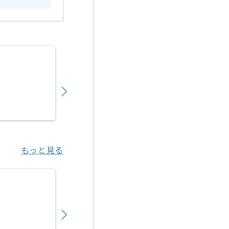
【PM】社内業務DX推進プロジェクトの求人
850,000
〜
円／月
業務委託
桂川（京都府）
もっと見る
【PM】製造業界向けFDE実装支援の求人・案
1,200,000
〜
円／月
業務委託