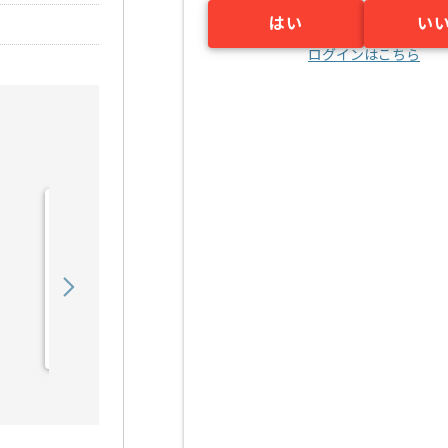
はい
い
ログインはこちら
【PM】社内業務DX推進プ
ロジェクトの求人・案件
850,000
〜
円／月
業務委託
桂川（京都府）