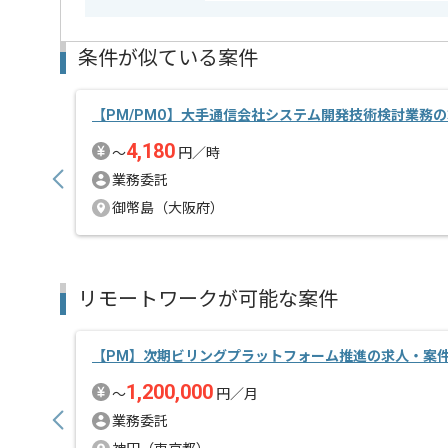
週5日常駐での作業を想定しております。
条件が似ている案件
【PM/PMO】大手通信会社システム開発技術検討業務
4,180
〜
円／時
業務委託
御幣島（大阪府）
リモートワークが可能な案件
【PM】次期ビリングプラットフォーム推進の求人・案
1,200,000
〜
円／月
業務委託