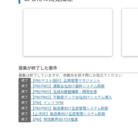
募集が終了した案件
募集は終了していますが、参画先を探す際にお役立てください
【PM/テスト設計】品質管理マネジメント
終了
【PM/PMO】通販会社向け基幹システム刷新
終了
【PM/PMO】生成AI基盤構築・開発支援
終了
【PM/PMO】不動産テック会社向けシステム導入
終了
【PM】インフラPM
終了
【PM/PMO】製造業向け生産管理システム刷新
終了
【上流SE】製造業向け生産管理システム刷新
終了
【PM】物流業界向けDX推進
終了