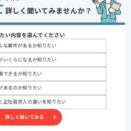
て
件の経験
詳しく聞いてみませんか？
s Server、Linux、仮想基盤等の知見
表、進捗報告資料等の作成経験
であれば申し込み可能なケースもございます！まずはお気軽にご相談ください！
たい内容を選んでください
indows Server
んな案件があるか知りたい
通信
がいくらになるか知りたい
コントロール
ェクト , リーダー経験を活かす , 上流工程の仕事
画できるか知りたい
があるのか知りたい
〜180時間
と正社員求人の違いを知りたい
詳しく聞いてみる