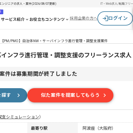
ジニアの求人・案件(2026/08/07更新)
IT・Web求人/転職
フリ
！
ログイン
採用企業の方へ
サービス紹介
お役立ちコンテンツ
【PM/PMO】自治体NW・サーバインフラ進行管理・調整支援案件
ーバインフラ進行管理・調整支援のフリーランス求人
案件は募集期間が終了しました
を探す
似た案件を提案してもらう
収支シミュレーション
）
最寄り駅
阿波座（大阪府）