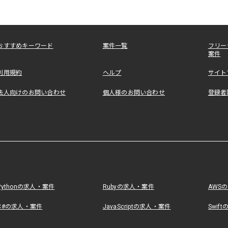
おすすめキーワード
案件一覧
フリー
案件
利用規約
ヘルプ
サイト
法人向けのお問い合わせ
個人様のお問い合わせ
登録者
Pythonの求人・案件
Rubyの求人・案件
AWS
C#の求人・案件
JavaScriptの求人・案件
Swif