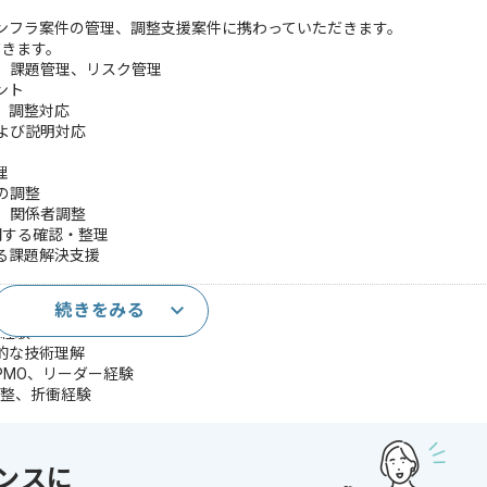
ンフラ案件の管理、調整支援案件に携わっていただきます。
だきます。
理、課題管理、リスク管理
ント
、調整対応
および説明対応
理
の調整
告、関係者調整
関する確認・整理
よる課題解決支援
続きをみる
経験
理経験
的な技術理解
PMO、リーダー経験
調整、折衝経験
公共系案件の経験
け案件の経験
経験
ンスに
・構築・運用保守いずれかの経験