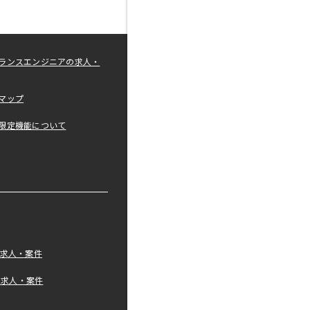
ランスエンジニアの求人・
マップ
限定機能について
の求人・案件
tの求人・案件