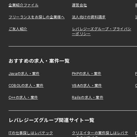
企業紹介ファイル
運営会社
フリーランスをお探しの企業様へ
法人向けの資料請求
ご友人紹介
レバレジーズグループ・プライバシ
ーポリシー
おすすめの求人・案件一覧
Javaの求人・案件
PHPの求人・案件
COBOLの求人・案件
VBAの求人・案件
C++の求人・案件
Railsの求人・案件
レバレジーズグループ関連サイト一覧
ITの仕事探しはレバテック
クリエイターの案件探しはレバテ