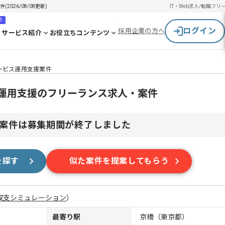
026/08/08更新)
IT・Web求人/転職
フリ
！
ログイン
採用企業の方へ
サービス紹介
お役立ちコンテンツ
ービス運用支援案件
ス運用支援のフリーランス求人・案件
案件は募集期間が終了しました
を探す
似た案件を提案してもらう
収支シミュレーション
）
最寄り駅
京橋（東京都）