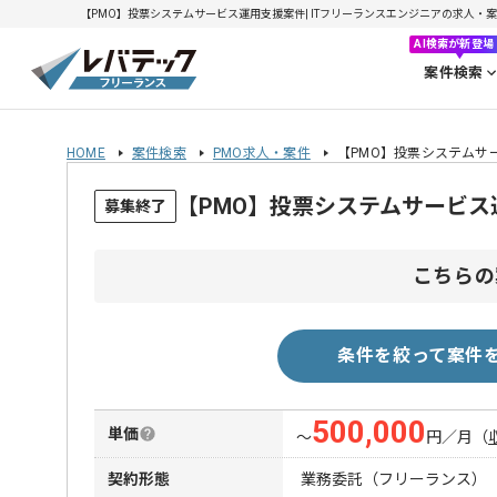
【PMO】投票システムサービス運用支援案件| ITフリーランスエンジニアの求人・案件(2
AI検索が新登場
案件検索
HOME
案件検索
PMO求人・案件
【PMO】投票システムサ
【PMO】投票システムサービ
募集終了
こちらの
条件を絞って案件
500,000
単価
〜
円／月
（
契約形態
業務委託（フリーランス）