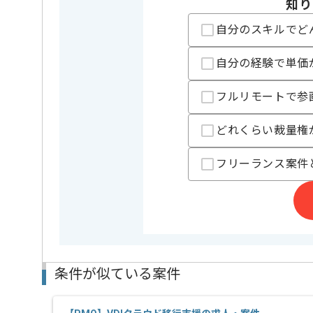
知り
PMOの経験を活かすことができます。
自分のスキルでど
新しいアイディアや技術を積極的に導入し、
経験豊富なメンバーと成長が出来る環境でございます
自分の経験で単価
スキルアップされたい方、長期的に参画されたい方に
フルリモートで参
どれくらい裁量権
フリーランス案件
条件が似ている案件