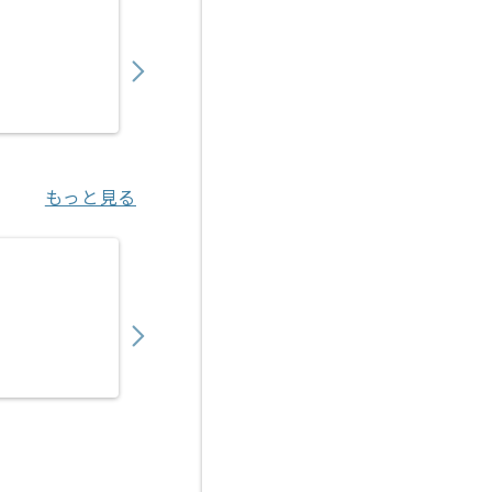
【PMO】 生命保険会社向け新商品開発の求人
900,000
〜
円／月
業務委託
東京（東京都）
もっと見る
【PMO】決済代行事業会社向けアクワイアリ
450,000
〜
円／月
業務委託
恵比寿（東京都）