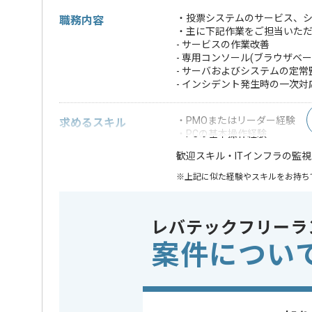
・投票システムのサービス、シ
職務内容
・主に下記作業をご担当いた
- サービスの作業改善
- 専用コンソール(ブラウザ
- サーバおよびシステムの定常
- インシデント発生時の一次対
・PMOまたはリーダー経験
求めるスキル
・PCの基本操作経験
・ITインフラの監
歓迎スキル
※上記に似た経験やスキルをお持ち
業務内容
運用監視
この案件のポイント
レバテックフリーラ
特徴
参画実績あり
案件につい
担当者より
レバテックでの実績がある企業の案件でございます。