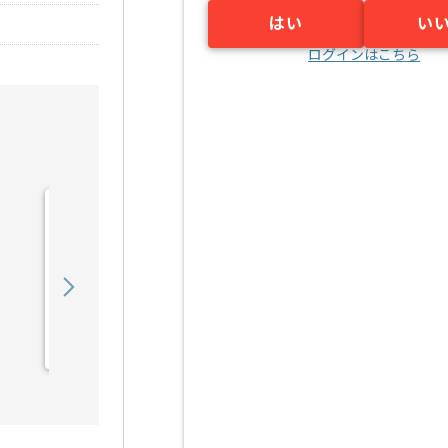
はい
い
ログインはこちら
【PMO】 生命保険会社向
け新商品開発の求人・案件
900,000
〜
円／月
業務委託
東京（東京都）