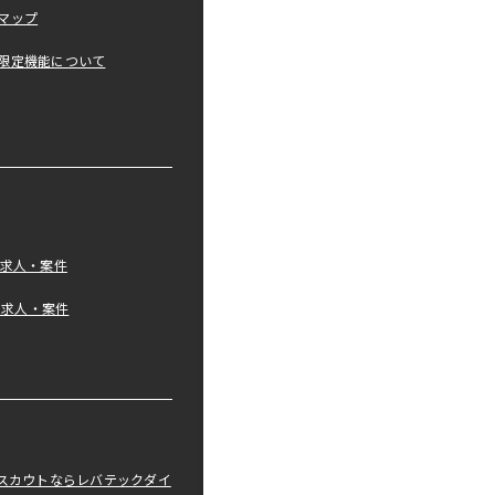
マップ
限定機能について
の求人・案件
tの求人・案件
職スカウトならレバテックダイ