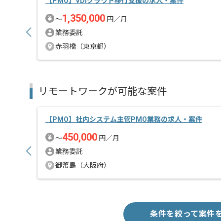
【PMO】VDIクラウド移行支援の求人・案件
1,350,000
〜
円／月
業務委託
赤羽橋（東京都）
リモートワークが可能な案件
【PMO】社内システム主管PMO業務の求人・案件
450,000
〜
円／月
業務委託
御幣島（大阪府）
条件を絞って案件