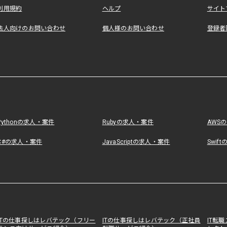
利用規約
ヘルプ
サイト
法人向けのお問い合わせ
個人様のお問い合わせ
登録者
Pythonの求人・案件
Rubyの求人・案件
AWS
C#の求人・案件
JavaScriptの求人・案件
Swif
ITの仕事探しはレバテック（フリー
ITの仕事探しはレバテック（正社員
IT転