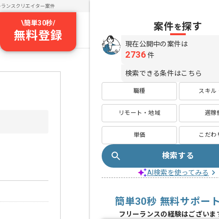
ーランスクリエイター案件
\
簡単30秒
/
案件
探す
を
無料登録
現在公開中の案件は
2736
件
検索できる条件はこちら
職種
スキル
リモート・地域
週稼
単価
こだわ
検索する
AI検索を使ってみる
簡単30秒 無料サポー
フリーランスの経験はございま