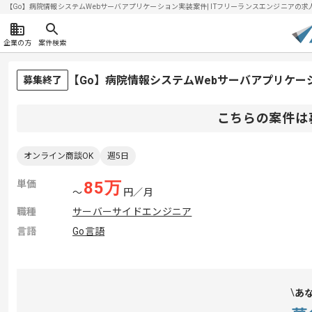
【Go】病院情報システムWebサーバアプリケーション実装案件| ITフリーランスエンジニアの求人・案
企業の方
案件検索
【Go】病院情報システムWebサーバアプリケ
募集終了
こちらの案件は
オンライン商談OK
週5日
単価
85
万
〜
円／月
職種
サーバーサイドエンジニア
言語
Go言語
あ