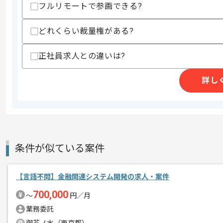
・Linuxアプリケーション開発実務経験
フルリモートで参画できる?
・バージョン管理ツールを用いた実務経
どれくらい裁量権がある?
スキルに不安がある方へ
上記に似た経験やスキルをお持ちであれば申
正社員求人との違いは?
詳し
商談回数
1回
その他募集要項
募集人数
1人
作業開始日
2026/07/01
条件が似ている案件
クリエイターマネジメント事業、飲食店
エージェントからのコ
レバテックの実績がある企業でございま
【言語不問】金融関連システム開発の求人・案件
メント
今回は病院情報システムWebサーバア
700,000
〜
円／月
に携わっていただきます。
業務委託