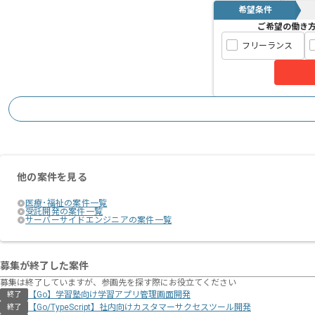
希望条件
ご希望の働き
フリーランス
他の案件を見る
医療･福祉の案件一覧
受託開発の案件一覧
サーバーサイドエンジニアの案件一覧
募集が終了した案件
募集は終了していますが、参画先を探す際にお役立てください
【Go】学習塾向け学習アプリ管理画面開発
終了
【Go/TypeScript】社内向けカスタマーサクセスツール開発
終了