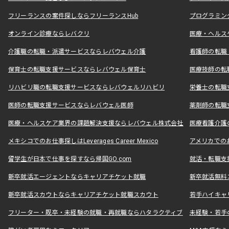
フリーランスの案件探しならフリーランスHub
プログラミン
オンライン診療ならレバクリ
医療・ヘルス
介護職の転職・派遣サービスならレバウェル介護
看護師の転職
保育士の転職支援サービスならレバウェル保育士
医療技師の転
リハビリ職の転職支援サービスならレバウェルリハビリ
栄養士の転職
医師の転職支援サービスならレバウェル医師
薬剤師の転職
医療・ヘルスケア業界の課題解決支援ならレバウェル株式会社
医療看護介護の
メキシコでのお仕事探しはLeverages Career Mexico
アメリカでのお仕事
留学生が日本で仕事を探すなら帰国GO.com
就活・転職支
新卒就活エージェントならキャリアチケット就職
新卒就活無料
新卒就活スカウトならキャリアチケット就職スカウト
若手ハイキャ
フリーター・既卒・未経験の就職・再就職ならハタラクティブ
未経験・若手