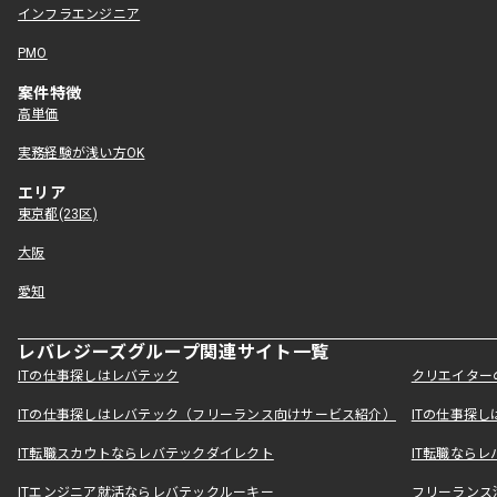
インフラエンジニア
PMO
案件特徴
高単価
実務経験が浅い方OK
エリア
東京都(23区)
大阪
愛知
レバレジーズグループ関連サイト一覧
ITの仕事探しはレバテック
クリエイター
ITの仕事探しはレバテック（フリーランス向けサービス紹介）
ITの仕事探
IT転職スカウトならレバテックダイレクト
IT転職なら
ITエンジニア就活ならレバテックルーキー
フリーランス