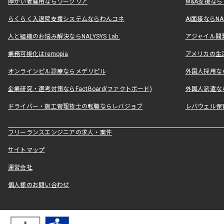
障がい者雇用ならワークリア
M&A支援な
らくらく入退院支援システムならわんコネ
AI面接ならNAL
人と組織のお悩み解決ならNALYSYS Lab.
アジャイル開発なら
業務可視化はremopia
アメリカの生活
オンラインピル診療ならメデリピル
外国人採用ならLe
企業研究・選考対策ならFactBoard(ファクトボード)
外国人派遣なら
ドライバー・施工管理技士の転職ならレバジョブ
レバウェル保
フリーランスエンジニアの求人・案件
サイトマップ
運営会社
個人様のお問い合わせ