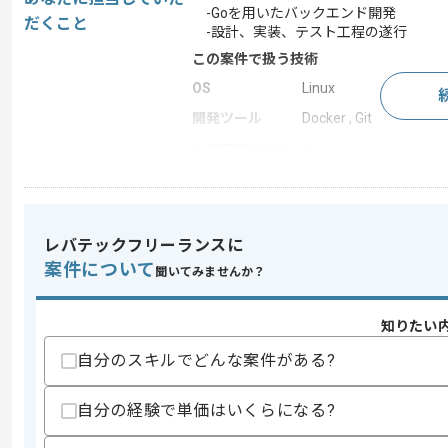
-Goを用いたバックエンド開発
だくこと
-設計、実装、テスト工程の遂行
この案件で扱う技術
OS
Linux
開発ツール
Docker , Git
この案件のポイント
業界
医療･福祉
業務内容
アプリ開発 , 受託開発
特徴
20代活躍中 , 30代活躍
レバテックフリーランスに
案件について
聞いてみませんか？
求めるスキル
知りたい
スキル
・Goを用いた開発経験(3年以上)
自分のスキルでどんな案件がある?
歓迎スキル
・クリーンアーキテクチャやDDDの実務
自分の経験で単価はいくらになる?
・Docker、Docker Composeを用
・MQTTに関する実務経験