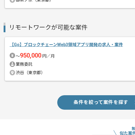
御茶ノ水（東京都）
Goを用いた開発経験を活かしたい方に
基本的には常駐での作業を見込んでおり
リモートワークが可能な案件
チームでの開発が得意な方にマッチしま
【Go】ブロックチェーンWeb3領域アプリ開発の求人・案件
950,000
〜
円／月
業務委託
渋谷（東京都）
条件を絞って案件を探す
似た案