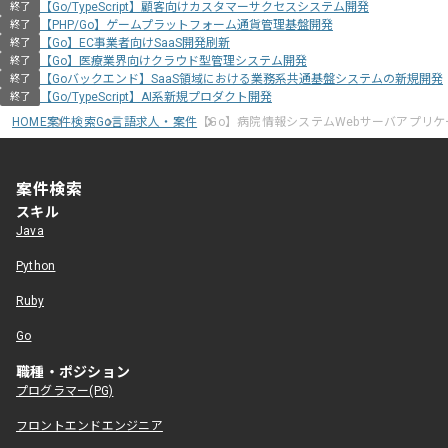
【Go/TypeScript】顧客向けカスタマーサクセスシステム開発
終了
【PHP/Go】ゲームプラットフォーム通貨管理基盤開発
終了
【Go】EC事業者向けSaaS開発刷新
終了
【Go】医療業界向けクラウド型管理システム開発
終了
【Goバックエンド】SaaS領域における業務系共通基盤システムの新規開発
終了
【Go/TypeScript】AI系新規プロダクト開発
終了
HOME
案件検索
Go言語求人・案件
【Go】病院情報システムWebサーバアプリ
案件検索
スキル
Java
Python
Ruby
Go
職種・ポジション
プログラマー(PG)
フロントエンドエンジニア