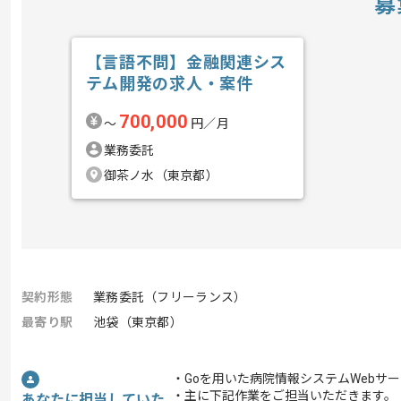
募
【言語不問】金融関連シス
テム開発の求人・案件
700,000
〜
円／月
業務委託
御茶ノ水（東京都）
契約形態
業務委託（フリーランス）
最寄り駅
池袋（東京都）
・Goを用いた病院情報システムWebサ
・主に下記作業をご担当いただきます。
あなたに担当していた