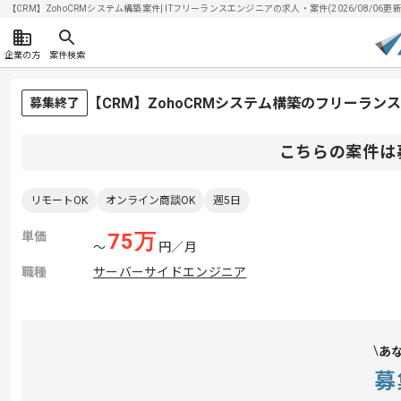
【CRM】ZohoCRMシステム構築案件| ITフリーランスエンジニアの求人・案件(2026/08/06更新
企業の方
案件検索
【CRM】ZohoCRMシステム構築のフリーラン
募集終了
こちらの案件は
リモートOK
オンライン商談OK
週5日
単価
75
万
〜
円／月
職種
サーバーサイドエンジニア
あ
募