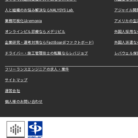
人と組織のお悩み解決ならNALYSYS Lab.
アジャイル開発なら
業務可視化はremopia
アメリカの生活
オンラインピル診療ならメデリピル
外国人採用ならLe
企業研究・選考対策ならFactBoard(ファクトボード)
外国人派遣なら
ドライバー・施工管理技士の転職ならレバジョブ
レバウェル保
フリーランスエンジニアの求人・案件
サイトマップ
運営会社
個人様のお問い合わせ