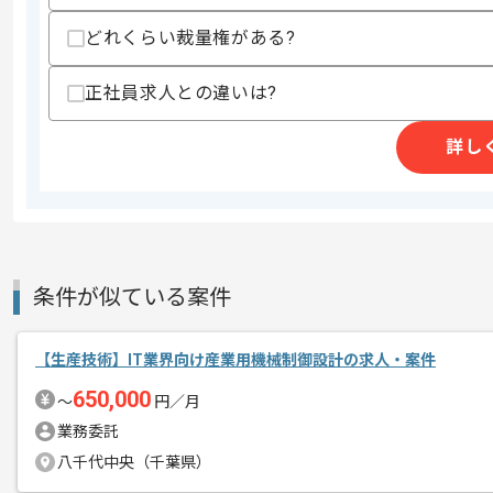
どれくらい裁量権がある?
商談回数
1回
正社員求人との違いは?
その他募集要項
募集人数
1人
詳し
作業開始日
2026/05/20
アウトソーシングサービス、Webコン
エージェントからのコ
今回はZohoCRMシステム構築案件に携
条件が似ている案件
メント
ZohoCRM経験を活かしたい方にお勧め
【生産技術】IT業界向け産業用機械制御設計の求人・案件
650,000
〜
円／月
基本的には一部リモートでの作業を見込
業務委託
八千代中央（千葉県）