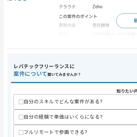
クラウド
Zoho
この案件のポイント
業務内容
受託開発
特徴
20代活躍中 , 30代活躍
求めるスキル
スキル
レバテックフリーランスに
・ZohoCRMを用いたシステム構築経験
・データベース設計に関する知見
案件について
聞いてみませんか？
スキルに不安がある方へ
知りたい
上記に似た経験やスキルをお持ちであれば申
自分のスキルでどんな案件がある?
自分の経験で単価はいくらになる?
精算条件
精算・お支払い
精算基準時間
150時間〜200時間
フルリモートで参画できる?
支払いサイト
15日