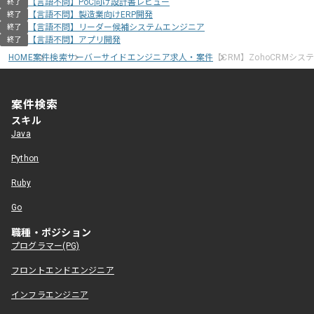
【言語不問】PoC向け設計書レビュー
終了
【言語不問】製造業向けERP開発
終了
【言語不問】リーダー候補システムエンジニア
終了
【言語不問】アプリ開発
終了
HOME
案件検索
サーバーサイドエンジニア求人・案件
【CRM】ZohoCRMシ
案件検索
スキル
Java
Python
Ruby
Go
職種・ポジション
プログラマー(PG)
フロントエンドエンジニア
インフラエンジニア