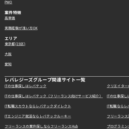
PMO
案件特徴
高単価
実務経験が浅い方OK
エリア
東京都(23区)
大阪
愛知
レバレジーズグループ関連サイト一覧
ITの仕事探しはレバテック
クリエイター
ITの仕事探しはレバテック（フリーランス向けサービス紹介）
ITの仕事探
IT転職スカウトならレバテックダイレクト
IT転職なら
ITエンジニア就活ならレバテックルーキー
フリーランス
フリーランスの案件探しならフリーランスHub
プログラミン