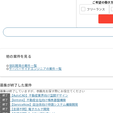
ご希望の働き
フリーランス
他の案件を見る
受託開発の案件一覧
サーバーサイドエンジニアの案件一覧
募集が終了した案件
募集は終了していますが、参画先を探す際にお役立てください
【AutoCAD】不動産業界向け空間デザイン
終了
【kintone】不動産会社向け帳票基盤構築
終了
【ServiceNow】自治体向け申請システム構築開発
終了
【言語不問】電子カルテ開発
終了