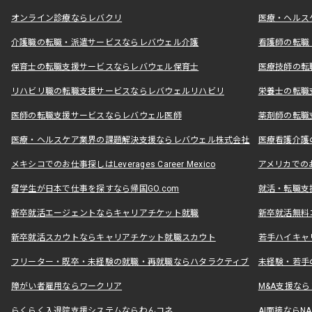
オンライン診療ならレバクリ
医療・ヘルス
介護職の転職・派遣サービスならレバウェル介護
看護師の転職
保育士の転職支援サービスならレバウェル保育士
医療技師の転
リハビリ職の転職支援サービスならレバウェルリハビリ
栄養士の転職
医師の転職支援サービスならレバウェル医師
薬剤師の転職
医療・ヘルスケア業界の課題解決支援ならレバウェル株式会社
医療看護介護の
メキシコでのお仕事探しはLeverages Career Mexico
アメリカでのお仕事
留学生が日本で仕事を探すなら帰国GO.com
就活・転職支
新卒就活エージェントならキャリアチケット就職
新卒就活無料
新卒就活スカウトならキャリアチケット就職スカウト
若手ハイキャ
フリーター・既卒・未経験の就職・再就職ならハタラクティブ
未経験・若手
障がい者雇用ならワークリア
M&A支援な
らくらく入退院支援システムならわんコネ
AI面接ならNAL