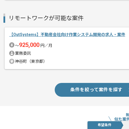
リモートワークが可能な案件
【OutSystems】不動産会社向け作業システム開発の求人・案件
925,000
〜
円／月
業務委託
神谷町（東京都）
条件を絞って案件を探す
似た案
希望条件